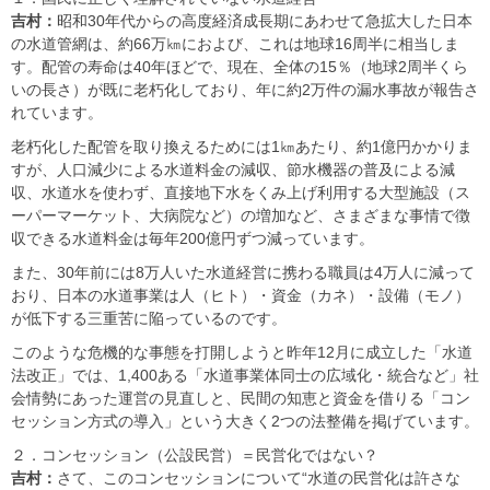
吉村：
昭和30年代からの高度経済成長期にあわせて急拡大した日本
の水道管網は、約66万㎞におよび、これは地球16周半に相当しま
す。配管の寿命は40年ほどで、現在、全体の15％（地球2周半くら
いの長さ）が既に老朽化しており、年に約2万件の漏水事故が報告さ
れています。
老朽化した配管を取り換えるためには1㎞あたり、約1億円かかりま
すが、人口減少による水道料金の減収、節水機器の普及による減
収、水道水を使わず、直接地下水をくみ上げ利用する大型施設（ス
ーパーマーケット、大病院など）の増加など、さまざまな事情で徴
収できる水道料金は毎年200億円ずつ減っています。
また、30年前には8万人いた水道経営に携わる職員は4万人に減って
おり、日本の水道事業は人（ヒト）・資金（カネ）・設備（モノ）
が低下する三重苦に陥っているのです。
このような危機的な事態を打開しようと昨年12月に成立した「水道
法改正」では、1,400ある「水道事業体同士の広域化・統合など」社
会情勢にあった運営の見直しと、民間の知恵と資金を借りる「コン
セッション方式の導入」という大きく2つの法整備を掲げています。
２．コンセッション（公設民営）＝民営化ではない？
吉村：
さて、このコンセッションについて“水道の民営化は許さな