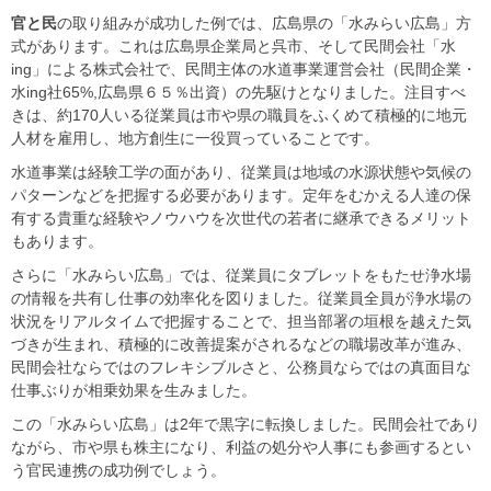
官と民
の取り組みが成功した例では、広島県の「水みらい広島」方
式があります。これは広島県企業局と呉市、そして民間会社「水
ing」による株式会社で、民間主体の水道事業運営会社（民間企業・
水ing社65%,広島県６５％出資）の先駆けとなりました。注目すべ
きは、約170人いる従業員は市や県の職員をふくめて積極的に地元
人材を雇用し、地方創生に一役買っていることです。
水道事業は経験工学の面があり、従業員は地域の水源状態や気候の
パターンなどを把握する必要があります。定年をむかえる人達の保
有する貴重な経験やノウハウを次世代の若者に継承できるメリット
もあります。
さらに「水みらい広島」では、従業員にタブレットをもたせ浄水場
の情報を共有し仕事の効率化を図りました。従業員全員が浄水場の
状況をリアルタイムで把握することで、担当部署の垣根を越えた気
づきが生まれ、積極的に改善提案がされるなどの職場改革が進み、
民間会社ならではのフレキシブルさと、公務員ならではの真面目な
仕事ぶりが相乗効果を生みました。
この「水みらい広島」は2年で黒字に転換しました。民間会社であり
ながら、市や県も株主になり、利益の処分や人事にも参画するとい
う官民連携の成功例でしょう。