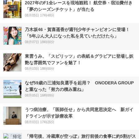
2027年のF1全レースを現地観戦！ 航空券・宿泊費付き
「夢のシーズンチケット」が当たる
08月05日 17時48分
乃木坂46・賀喜遥香が週刊少年チャンピオンに登場！
「5年ぶん大人になった私を見ていただけたら」
08月07日 18時00分
東雲うみ、「スピリッツ」の表紙＆グラビアに登場し妖
艶な雰囲気でファンを魅了！
08月03日 18時00分
なぜ59歳の三浦知良選手を起用？ ONODERA GROUP
と重なった「努力の積み重ね」
08月05日 16時00分
うつ病治療、「医師任せ」から共同意思決定へ 新ガイ
ドラインが示す診療改革
08月03日 17時25分
「帰宅後、冷蔵庫が空っぽ」旅行前後の食事に約5割がス