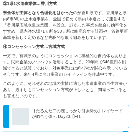
③1
県
1
水道事業体…香川方式
県全体が主体となり合理化をはかった
のが香川県です。香川県と県
内8市8町の上水道事業を、全国で初めて県内1水道として運営する
「香川県広域水道企業団」を設立。17あった事業を統合し効率化を
すすめ、県内浄水場71ヵ所を38ヵ所に統廃合する計画や、管路更新
基準を新しく定めるなど先駆的な取り組みをしています。
④コンセッション方式…宮城方式
一方で、宮城県のようにコンセッションに積極的な自治体もありま
す。民間企業のノウハウを活用することで、20年間で546億円を削
減できると試算しており、対象事業には約47社が関心を示している
そうです。来年4月に向け事業のガイドラインを作成中です。
このように、それぞれの地域の実情に適した水道事業の再生方法が
あり、必ずしもコンセッション方式が正しいとも、間違っていると
も言えないのです。
【たるんだ二の腕しっかり引き締め】レイヤード
が似合う体へ-Day23【FIT...