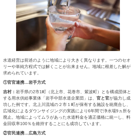
水道経営は前述のように地域により大きく異なります。一つのセオ
リーや単純方程式では解くことが出来ません。地域に根差した解が
求められています。
①官官連携…岩手方式
吉村：
岩手県の2市1町（北上市、花巻市、紫波町）とを構成団体と
する用水供給事業体「岩手中部水道企業団」は、
官と官
が協力し成
功した例です。北上川流域の２市１町が保有する施設を統廃合し、
広域化によるダウンサイジングの実践により6年間で浄水場9ヵ所を
廃止。地域によってムラがあった水道料金を適正価格に統一し、料
金回収率100％を維持することにも成功しています。
②官民連携…広島方式