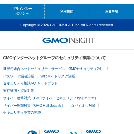
プライバシー
利用規約
免責事項
ポリシー
Copyright © 2026 GMO INSIGHT Inc. All Rights Reserved.
GMOインターネットグループのセキュリティ事業について
世界初総合ネットセキュリティサービス「GMOセキュリティ24」
パスワード漏洩診断
Webサイトリスク診断
セキュリティ相談AIチャットボット
実在証明・盗聴対策
サイバー攻撃対策（GMOサイバーセキュリティ byイエラエ）
サイバー攻撃対策（GMO Flatt Security）
なりすまし対策
セキュリティ事業の軌跡