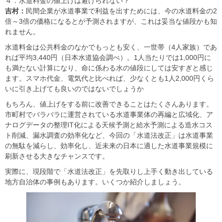
４．水道料金の値上げは避けられない？
吉村：
民間企業が水道事業で利益を出すためには、今の水道料金の2
倍～3倍の価格になるとが予測されますが、これは妥当な値段かも知
れません。
水道料金は公共料金のなかでもっとも安く、一世帯（4人家族）であ
れば平均3,440円（日本水道協会調べ）。1人当たりでは1,000円に
も満たない計算になり、命に係わる水の値段にしては安すぎと感じ
ます。スマホ代金、電気代と比べれば、少なくとも1人2,000円くら
いに引き上げても良いのではないでしょうか
もちろん、値上げをする前に改善できることはたくさんあります。
市町村でバラバラに運営されている水道事業体の再編と広域化、ア
ナログデータの整理IT化による天候予測と給水予測による造水コス
ト削減、漏水調査の効率化など、今回の「水道法改正」は水道事業
の無駄を減らし、効率化し、近未来の日本に適した水道事業規模に
刷新させる大きなチャンスです。
実際に、現段階で「水道法改正」を先取りし上手く動き出している
地方自治体の事例もあります。いくつか紹介しましょう。