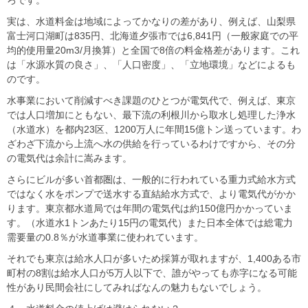
実は、水道料金は地域によってかなりの差があり、例えば、山梨県
富士河口湖町は835円、北海道夕張市では6,841円（一般家庭での平
均的使用量20m3/月換算）と全国で8倍の料金格差があります。これ
は「水源水質の良さ」、「人口密度」、「立地環境」などによるも
のです。
水事業において削減すべき課題のひとつが電気代で、例えば、東京
では人口増加にともない、最下流の利根川から取水し処理した浄水
（水道水）を都内23区、1200万人に年間15億トン送っています。わ
ざわざ下流から上流へ水の供給を行っているわけですから、その分
の電気代は余計に嵩みます。
さらにビルが多い首都圏は、一般的に行われている重力式給水方式
ではなく水をポンプで送水する直結給水方式で、より電気代がかか
ります。東京都水道局では年間の電気代は約150億円かかっていま
す。（水道水1トンあたり15円の電気代）また日本全体では総電力
需要量の0.8％が水道事業に使われています。
それでも東京は給水人口が多いため採算が取れますが、1,400ある市
町村の8割は給水人口が5万人以下で、誰がやっても赤字になる可能
性があり民間会社にしてみればなんの魅力もないでしょう。