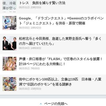
トレス 負担を減らす賢い方法
08月01日 20時33分
Google、「ドラゴンクエスト」×Geminiのコラボイベン
ト「ジェミニクエスト」を渋谷・原宿で開催
08月03日 18時42分
松村北斗と今田美桜、急逝した東野圭吾氏へ誓う「多く
の方へ届けていけたら」
08月04日 14時00分
声優・井口裕香が「FLASH」で圧巻のスタイルを披露！
計18ページにわたる大特集に！
08月05日 7時00分
街中にポケモン100匹以上、立像は19匹 日本橋・八重
洲で“伝説のポケモン”を巡る謎解き
08月05日 15時55分
ページの先頭へ