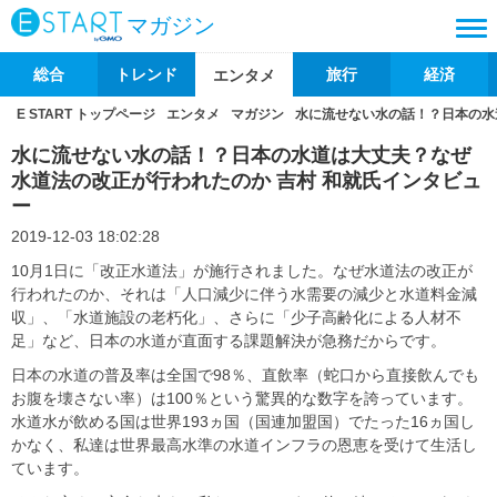
マガジン
総合
トレンド
旅行
経済
エンタメ
E START トップページ
エンタメ
マガジン
水に流せない水の話！？日本の水
水に流せない水の話！？日本の水道は大丈夫？なぜ
水道法の改正が行われたのか 吉村 和就氏インタビュ
ー
2019-12-03 18:02:28
10月1日に「改正水道法」が施行されました。なぜ水道法の改正が
行われたのか、それは「人口減少に伴う水需要の減少と水道料金減
収」、「水道施設の老朽化」、さらに「少子高齢化による人材不
足」など、日本の水道が直面する課題解決が急務だからです。
日本の水道の普及率は全国で98％、直飲率（蛇口から直接飲んでも
お腹を壊さない率）は100％という驚異的な数字を誇っています。
水道水が飲める国は世界193ヵ国（国連加盟国）でたった16ヵ国し
かなく、私達は世界最高水準の水道インフラの恩恵を受けて生活し
ています。