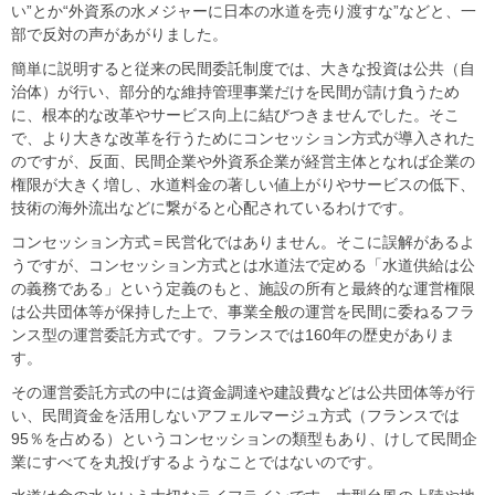
い”とか“外資系の水メジャーに日本の水道を売り渡すな”などと、一
部で反対の声があがりました。
簡単に説明すると従来の民間委託制度では、大きな投資は公共（自
治体）が行い、部分的な維持管理事業だけを民間が請け負うため
に、根本的な改革やサービス向上に結びつきませんでした。そこ
で、より大きな改革を行うためにコンセッション方式が導入された
のですが、反面、民間企業や外資系企業が経営主体となれば企業の
権限が大きく増し、水道料金の著しい値上がりやサービスの低下、
技術の海外流出などに繋がると心配されているわけです。
コンセッション方式＝民営化ではありません。そこに誤解があるよ
うですが、コンセッション方式とは水道法で定める「水道供給は公
の義務である」という定義のもと、施設の所有と最終的な運営権限
は公共団体等が保持した上で、事業全般の運営を民間に委ねるフラ
ンス型の運営委託方式です。フランスでは160年の歴史がありま
す。
その運営委託方式の中には資金調達や建設費などは公共団体等が行
い、民間資金を活用しないアフェルマージュ方式（フランスでは
95％を占める）というコンセッションの類型もあり、けして民間企
業にすべてを丸投げするようなことではないのです。