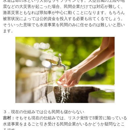
水道は命の水という大切なライフラインです。大型台風の上陸や地
震などの大災害が起こった場合、民間企業だけでは対応が難しく、
激甚災害ともなれば県知事が中心に動くことになります。もちろん
被害状況によっては公的資金を投入する必要も出てくるでしょう。
そういった意味でも水道事業を民間のみに任せるのは難しいと思い
ます。
３．現在の仕組みでは公も民間も儲からない
吉村：
そもそも現在の仕組みでは、リスク覚悟で3重苦に陥っている
水道事業をまるごと引き受ける民間企業がいるかどうか疑問なとこ
ろです。