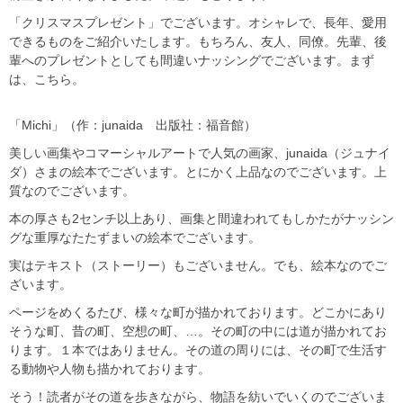
「クリスマスプレゼント」でございます。オシャレで、長年、愛用
できるものをご紹介いたします。もちろん、友人、同僚。先輩、後
輩へのプレゼントとしても間違いナッシングでございます。まず
は、こちら。
「Michi」（作：junaida 出版社：福音館）
美しい画集やコマーシャルアートで人気の画家、junaida（ジュナイ
ダ）さまの絵本でございます。とにかく上品なのでございます。上
質なのでございます。
本の厚さも2センチ以上あり、画集と間違われてもしかたがナッシン
グな重厚なたたずまいの絵本でございます。
実はテキスト（ストーリー）もございません。でも、絵本なのでご
ざいます。
ページをめくるたび、様々な町が描かれております。どこかにあり
そうな町、昔の町、空想の町、…。その町の中には道が描かれてお
ります。１本ではありません。その道の周りには、その町で生活す
る動物や人物も描かれております。
そう！読者がその道を歩きながら、物語を紡いでいくのでございま