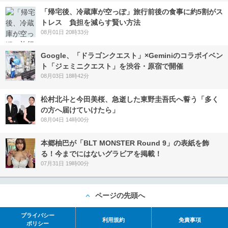
「帰宅後、冷蔵庫が空っぽ」旅行前後の食事に約5割がス
トレス 負担を減らす賢い方法
08月01日 20時33分
Google、「ドラゴンクエスト」×Geminiのコラボイベン
ト「ジェミニクエスト」を渋谷・原宿で開催
08月03日 18時42分
松村北斗と今田美桜、急逝した東野圭吾氏へ誓う「多く
の方へ届けていけたら」
08月04日 14時00分
本郷柚巴が「BLT MONSTER Round 9」の表紙を飾
る！今までにはないグラビアを掲載！
07月31日 19時00分
ページの先頭へ
プライバシー
利用規約
免責事項
ポリシー