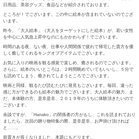
日用品、美容グッズ、食品などが紹介されております。
ところが！でございます。この中に絵本が含まれていないのでござ
います。
昨今、「大人絵本」（大人をターゲットにした絵本）が、若い女性
を中心に人気急上昇中なのにもかかわらず！でございます。
時間のある夜、ない夜、仕事や人間関係で疲れて帰宅した貴方を優
しく癒してくれるキングオブアイテムでございます。
お気に入りの映画を観る感覚で楽しめ、癒されるのでございます。
さらに、絵本のいいところは、２時間眺めていてもいいし、５分で
も読めてしまう、癒されてしまうところでございます。
映画と同様、観るたび読むたびに発見もございます。毎回、違った
感じ方ができるのも絵本の魅力でございます。大人絵本の魅力、ま
だ、未体験の方、是非是非、２０１９年のうちに体験頂きたいので
ございます。
余談ですが、「Hanako」の関係者の方がもし、これを読まれており
ましたら、次回の贈り物特集の際、是非是非、お声掛け頂ければ
と……。
前置きが長くなりました。本題にもどります。