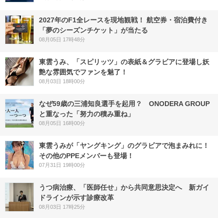
2027年のF1全レースを現地観戦！ 航空券・宿泊費付き
「夢のシーズンチケット」が当たる
08月05日 17時48分
東雲うみ、「スピリッツ」の表紙＆グラビアに登場し妖
艶な雰囲気でファンを魅了！
08月03日 18時00分
なぜ59歳の三浦知良選手を起用？ ONODERA GROUP
と重なった「努力の積み重ね」
08月05日 16時00分
東雲うみが「ヤングキング」のグラビアで泡まみれに！
その他のPPEメンバーも登場！
07月31日 19時00分
うつ病治療、「医師任せ」から共同意思決定へ 新ガイ
ドラインが示す診療改革
08月03日 17時25分