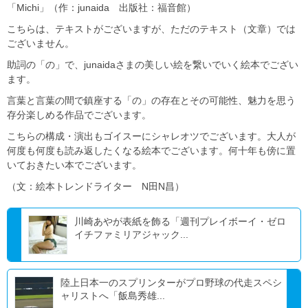
「Michi」（作：junaida 出版社：福音館）
こちらは、テキストがございますが、ただのテキスト（文章）では
ございません。
助詞の「の」で、junaidaさまの美しい絵を繋いでいく絵本でござい
ます。
言葉と言葉の間で鎮座する「の」の存在とその可能性、魅力を思う
存分楽しめる作品でございます。
こちらの構成・演出もゴイスーにシャレオツでございます。大人が
何度も何度も読み返したくなる絵本でございます。何十年も傍に置
いておきたい本でございます。
（文：絵本トレンドライター N田N昌）
川崎あやが表紙を飾る「週刊プレイボーイ・ゼロ
イチファミリアジャック...
陸上日本一のスプリンターがプロ野球の代走スペシ
ャリストへ「飯島秀雄...