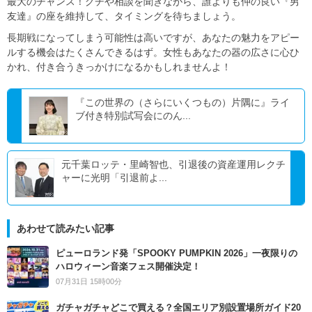
最大のチャンス！グチや相談を聞きながら、誰よりも仲の良い『男
友達』の座を維持して、タイミングを待ちましょう。
長期戦になってしまう可能性は高いですが、あなたの魅力をアピー
ルする機会はたくさんできるはず。女性もあなたの器の広さに心ひ
かれ、付き合うきっかけになるかもしれませんよ！
『この世界の（さらにいくつもの）片隅に』ライ
ブ付き特別試写会にのん...
元千葉ロッテ・里崎智也、引退後の資産運用レクチ
ャーに光明「引退前よ...
あわせて読みたい記事
ピューロランド発「SPOOKY PUMPKIN 2026」一夜限りの
ハロウィーン音楽フェス開催決定！
07月31日 15時00分
ガチャガチャどこで買える？全国エリア別設置場所ガイド20