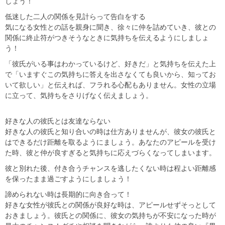
しょう！
低迷した二人の関係を見計らって告白をする
気になる女性との話を親身に聞き、徐々に仲を詰めていき、彼との
関係に終止符がつきそうなときに気持ちを伝えるようにしましょ
う！
「彼氏がいる事はわかっているけど、好きだ」と気持ちを伝えた上
で「いますぐこの気持ちに答えを出さなくても良いから、知ってお
いて欲しい」と伝えれば、フラれる心配もありません。女性の立場
に立って、気持ちをさりげなく伝えましょう。
好きな人の彼氏とは友達ならない
好きな人の彼氏と知り合いの時は仕方ありませんが、彼女の彼氏と
はできるだけ距離を取るようにましょう。あなたのアピールを受け
た時、彼と仲が良すぎると気持ちに応えづらくなってしまいます。
彼と別れた後、付き合うチャンスを逃したくない時は程よい距離感
を保ったまま過ごすようにしましょう！
諦められない時は長期的に向き合って！
好きな女性が彼氏との関係が良好な時は、アピールせずそっとして
おきましょう。彼氏との関係に、彼女の気持ちが不安になった時が