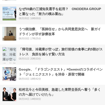
なぜ59歳の三浦知良選手を起用？ ONODERA GROUP
と重なった「努力の積み重ね」
08月05日 16時00分
うつ病治療、「医師任せ」から共同意思決定へ 新ガイ
ドラインが示す診療改革
08月03日 17時25分
「帰宅後、冷蔵庫が空っぽ」旅行前後の食事に約5割がス
トレス 負担を減らす賢い方法
08月01日 20時33分
Google、「ドラゴンクエスト」×Geminiのコラボイベン
ト「ジェミニクエスト」を渋谷・原宿で開催
08月03日 18時42分
松村北斗と今田美桜、急逝した東野圭吾氏へ誓う「多く
の方へ届けていけたら」
08月04日 14時00分