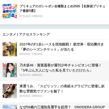
プリキュアのガシャポン全種類まとめ2026【名探偵プリキュ
ア最新9選】
07月16日 13時00分
エンタメ | アクセスランキング
2027年のF1全レースを現地観戦！ 航空券・宿泊費付き
「夢のシーズンチケット」が当たる
08月05日 17時48分
乃木坂46・賀喜遥香が週刊少年チャンピオンに登場！
「5年ぶん大人になった私を見ていただけたら」
08月07日 18時00分
東雲うみ、「スピリッツ」の表紙＆グラビアに登場し妖
艶な雰囲気でファンを魅了！
08月03日 18時00分
なぜ59歳の三浦知良選手を起用？ ONODERA GROUP