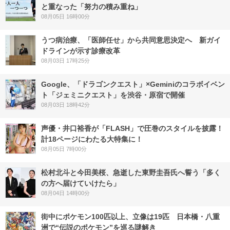
と重なった「努力の積み重ね」
08月05日 16時00分
うつ病治療、「医師任せ」から共同意思決定へ 新ガイ
ドラインが示す診療改革
08月03日 17時25分
Google、「ドラゴンクエスト」×Geminiのコラボイベン
ト「ジェミニクエスト」を渋谷・原宿で開催
08月03日 18時42分
声優・井口裕香が「FLASH」で圧巻のスタイルを披露！
計18ページにわたる大特集に！
08月05日 7時00分
松村北斗と今田美桜、急逝した東野圭吾氏へ誓う「多く
の方へ届けていけたら」
08月04日 14時00分
街中にポケモン100匹以上、立像は19匹 日本橋・八重
洲で“伝説のポケモン”を巡る謎解き