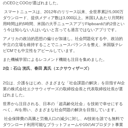
のCEOとCOOが選ばれました。
スマートニュースは、2012年のリリース以来、全世界累計5,000万
ダウンロード、提供メディア数は3,000以上。米国1人あたり月間利
用時間は約5時間、米国の大手ニュースアプリFlipboardの約2倍とい
う今は知らない人はいないと言っても過言ではないアプリです。
アメリカの政治的思想の偏りが加速し。社会問題化する中、政治的
中立の立場を維持することでニュースバランスを整え、米国版テレ
ビCMでも中立性をアピールしています。
また機械学習によるレコメンド機能も注目を集めました。
2位：石山 洸氏、春田 真氏（エクサウィザーズ）
2位は、介護をはじめ、さまざまな「社会課題の解決」を目指すAI企
業の株式会社エクサウィザーズの取締役会長と代表取締役社長が選
ばれました。
世界から注目される、日本の「超高齢化社会」を技術で幸せにする
べく、AIを用い、さまざまな社会問題の解決を目指しています。
社会保障費の高騰と労働人口の減少に対し、AI技術を誰でも無料で
ダウンロード利用可能なプラットフォームや10のAIプロダクト事業