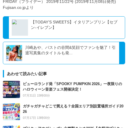
FRIDAY（フライデー） 2019年11/22号 (2019年11月08日発売)
Fujisan.co.jpより
【TODAY’S SWEETS】イタリアンプリン【セブ
ン-イレブン】
川崎あや、バストの谷間&笑顔でファンを魅了！引
退写真集のタイトルも発...
あわせて読みたい記事
ピューロランド発「SPOOKY PUMPKIN 2026」一夜限りの
ハロウィーン音楽フェス開催決定！
07月31日 15時00分
ガチャガチャどこで買える？全国エリア別設置場所ガイド20
26
07月17日 13時00分