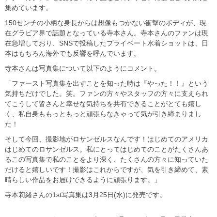
集めています。
150センチの小柄な身長からは想像もつかない衝撃のボディが、現
在グラビア界で話題となっている寺本さん。寺本さんのファンは現
在急増しており、SNSで投稿したプライベート水着ショットは、日
本はもちろん海外でも反響を呼んでいます。
寺本さんは写真集について以下のようにコメント。
「ファースト写真集を出すことを知った時は『やった！！』という
気持ちだけでした。笑。ファンの方々やスタッフの方々に支えられ
てこうして皆さんと幸せな気持ちを共有できることがとても嬉し
く、私自身ももっともっと頑張らなきゃって気が引き締まりまし
た！
そして今回、撮影地がロサンゼルスなんです！はじめてのアメリカ
はじめてのロサンゼルス。私にとってはじめてのことがたくさんあ
るこの写真集で私のことをより深く、たくさんの方々に知っていた
だけると嬉しいです！撮影はこれからですが、気を引き締めて、素
晴らしい作品をお届けできるように頑張ります。」
寺本莉緒さんの1st写真集は3月25日(水)に発売です。