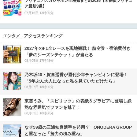
プリキュアのガシャポン全種類まとめ2026【名探偵プリキュ
ア最新9選】
07月16日 13時00分
エンタメ | アクセスランキング
2027年のF1全レースを現地観戦！ 航空券・宿泊費付き
「夢のシーズンチケット」が当たる
08月05日 17時48分
乃木坂46・賀喜遥香が週刊少年チャンピオンに登場！
「5年ぶん大人になった私を見ていただけたら」
08月07日 18時00分
東雲うみ、「スピリッツ」の表紙＆グラビアに登場し妖
艶な雰囲気でファンを魅了！
08月03日 18時00分
なぜ59歳の三浦知良選手を起用？ ONODERA GROUP
と重なった「努力の積み重ね」