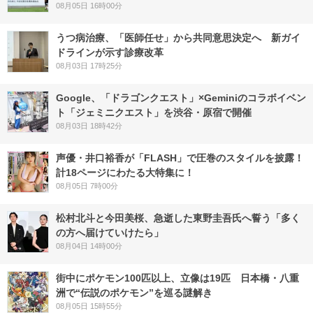
08月05日 16時00分
うつ病治療、「医師任せ」から共同意思決定へ 新ガイ
ドラインが示す診療改革
08月03日 17時25分
Google、「ドラゴンクエスト」×Geminiのコラボイベン
ト「ジェミニクエスト」を渋谷・原宿で開催
08月03日 18時42分
声優・井口裕香が「FLASH」で圧巻のスタイルを披露！
計18ページにわたる大特集に！
08月05日 7時00分
松村北斗と今田美桜、急逝した東野圭吾氏へ誓う「多く
の方へ届けていけたら」
08月04日 14時00分
街中にポケモン100匹以上、立像は19匹 日本橋・八重
洲で“伝説のポケモン”を巡る謎解き
08月05日 15時55分