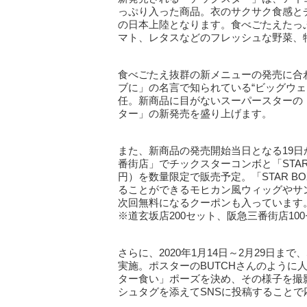
っぷり入った商品。衣のサクサク食感と
の日本上陸となります。食べごたえたっ
マト、レタスなどのフレッシュな野菜、
食べごたえ抜群の新メニューの発売に合
ブに」の名言で知られている“ビッグウェ
任。新商品に目がないスーパースターの「
ター」の新発売を盛り上げます。
また、新商品の発売開始当日となる19
番街店」でチックスターコンボと「STAR
円）を数量限定で販売予定。「STAR B
ることができるモヒカン風ウィッグやサ
次回無料になるクーポンも入っています
※道玄坂店200セット、阪急三番街店1
さらに、2020年1月14日～2月29日
実施。ポスターのBUTCHさんのように
ター食い」ポーズを決め、その様子を撮影した
シュタグを添えてSNSに投稿することで