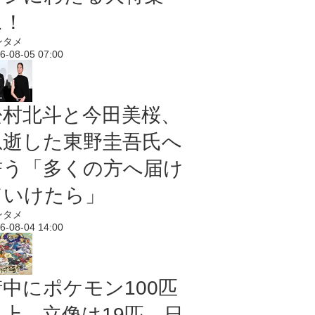
に！
ンタメ
6-08-05 07:00
松村北斗と今田美桜、
急逝した東野圭吾氏へ
誓う「多くの方へ届け
ていけたら」
ンタメ
6-08-04 14:00
街中にポケモン100匹
以上、立像は19匹 日