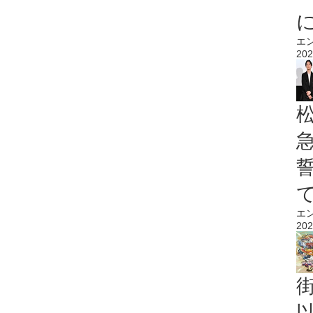
エ
202
エ
202