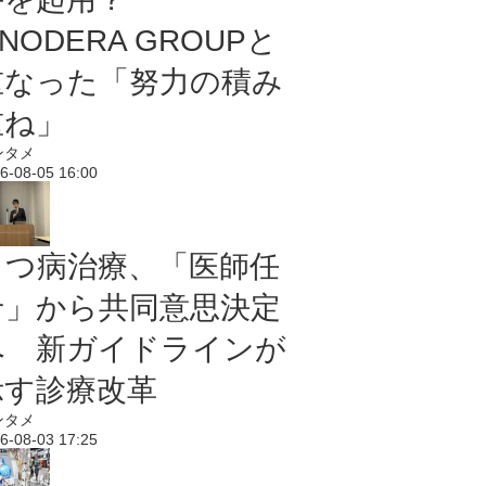
NODERA GROUPと
重なった「努力の積み
重ね」
ンタメ
6-08-05 16:00
うつ病治療、「医師任
せ」から共同意思決定
へ 新ガイドラインが
示す診療改革
ンタメ
6-08-03 17:25