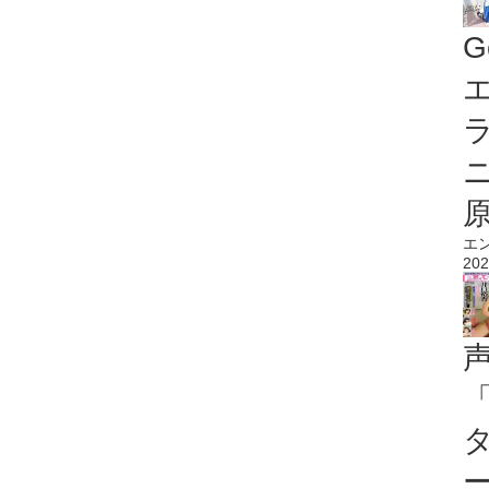
G
エ
エ
202