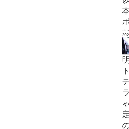
エ
202