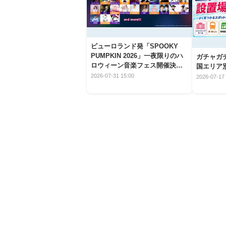
ピューロランド発「SPOOKY
PUMPKIN 2026」一夜限りのハ
ガチャガ
ロウィーン音楽フェス開催決
国エリア別
定！
2026-07-31 15:00
2026-07-17 