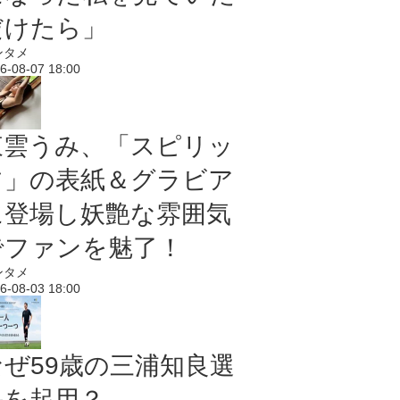
だけたら」
ンタメ
6-08-07 18:00
東雲うみ、「スピリッ
ツ」の表紙＆グラビア
に登場し妖艶な雰囲気
でファンを魅了！
ンタメ
6-08-03 18:00
なぜ59歳の三浦知良選
手を起用？