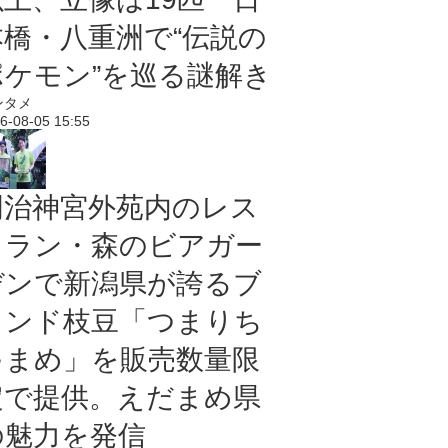
本橋・八重洲で“伝説の
ポケモン”を巡る謎解き
ンタメ
6-08-05 15:55
明治神宮外苑内のレス
トラン・森のビアガー
デンで新潟県が誇るブ
ランド枝豆「つまりち
ゃまめ」を販売数量限
定で提供。えだまめ県
の魅力を発信