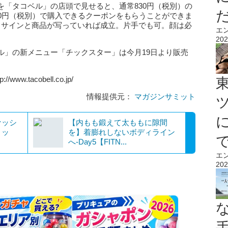
を「タコベル」の店頭で見せると、通常830円（税別）の
00円（税別）で購入できるクーポンをもらうことができま
ドサインと商品が写っていれば成立。片手でも可。顔は必
エ
202
ル」の新メニュー「チックスター」は今月19日より販売
.tacobell.co.jp/
情報提供元：
マガジンサミット
ァッシ
【内もも鍛えて太ももに隙間
リッ
を】着膨れしないボディライン
へ-Day5【FITN...
エ
202