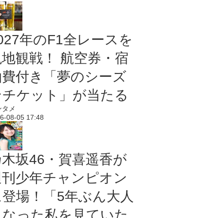
027年のF1全レースを
現地観戦！ 航空券・宿
泊費付き「夢のシーズ
ンチケット」が当たる
ンタメ
6-08-05 17:48
乃木坂46・賀喜遥香が
週刊少年チャンピオン
に登場！「5年ぶん大人
になった私を見ていた