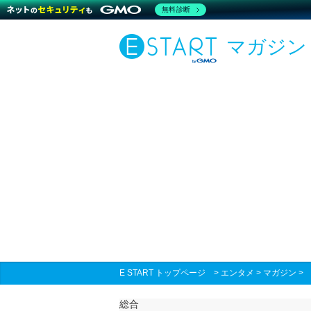
無料診断
マガジン
E START トップページ
>
エンタメ
>
マガジン
総合