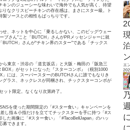
チキンのジューシーな味わいで海外でも人気が高く、待望
ぷりなクリスピーチキンの存在感は、まさにスター級。ト
特製ソースとの相性もばっちりです。
2
わせ、ネットを中心に「乗るしかない、このビッグウェー
ーブさん”こと「BUTCH」さんがPRメッセンジャーに就
BUTCH」さんが“チキン界のスター”である「チックス
日から東京・渋谷の「道玄坂店」と大阪・梅田の「阪急三
エ
 BOX」がセットになった『スターコンボ』（税別1000
202
OX」には、スーパースターのBUTCHさんに誰でもなりき
ングラス、ネックレスが同梱され、チックスターコンボが
。
00セット限定。なくなり次第終了。
まで、SNSを使った期間限定の「#スター食い」キャンペーンを
人差し指＆小指だけを立ててチックスターを手に持つ「#ス
画像に「#スター食い」「#TacoBellJapan」のハッ
応募できます。