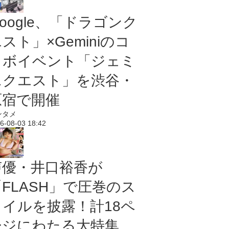
oogle、「ドラゴンク
スト」×Geminiのコ
ラボイベント「ジェミ
ニクエスト」を渋谷・
原宿で開催
ンタメ
6-08-03 18:42
声優・井口裕香が
「FLASH」で圧巻のス
タイルを披露！計18ペ
ージにわたる大特集