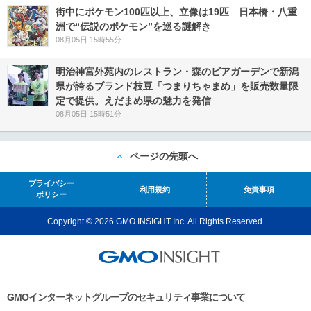
街中にポケモン100匹以上、立像は19匹 日本橋・八重
洲で“伝説のポケモン”を巡る謎解き
08月05日 15時55分
明治神宮外苑内のレストラン・森のビアガーデンで新潟
県が誇るブランド枝豆「つまりちゃまめ」を販売数量限
定で提供。えだまめ県の魅力を発信
08月05日 15時51分
ページの先頭へ
プライバシー
利用規約
免責事項
ポリシー
Copyright © 2026 GMO INSIGHT Inc. All Rights Reserved.
GMOインターネットグループのセキュリティ事業について