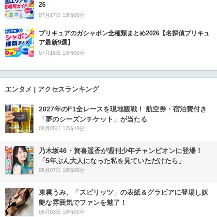
26
07月17日 13時00分
プリキュアのガシャポン全種類まとめ2026【名探偵プリキュ
ア最新9選】
07月16日 13時00分
エンタメ | アクセスランキング
2027年のF1全レースを現地観戦！ 航空券・宿泊費付き
「夢のシーズンチケット」が当たる
08月05日 17時48分
乃木坂46・賀喜遥香が週刊少年チャンピオンに登場！
「5年ぶん大人になった私を見ていただけたら」
08月07日 18時00分
東雲うみ、「スピリッツ」の表紙＆グラビアに登場し妖
艶な雰囲気でファンを魅了！
08月03日 18時00分