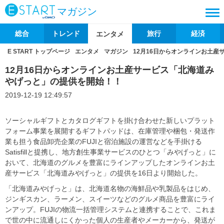
マガジン
総合
トレンド
旅行
経済
エンタメ
E START トップページ
エンタメ
マガジン
12月16日からオンラインお土
12月16日からオンラインお土産サービス「北海道み
やげっと」の提供を開始！！
2019-12-19 12:49:57
ソーシャルギフトとカタログギフトを掛け合わせた新しいプラット
フォーム事業を展開するギフトパッドは、在庫管理や梱包・発送作
業も担う食品卸売企業のFUJIと宿泊施設の運営などを手掛ける
Satisfillと提携し、地方創生事業サービスのひとつ「みやげっと」に
おいて、北海道のグルメを豊富にラインアップしたオンラインお土
産サービス「北海道みやげっと」の提供を16日より開始した。
「北海道みやげっと」は、北海道名物の海鮮品や乳製品をはじめ、
ジンギスカン、ラーメン、スイーツなどのグルメ商品を豊富にライ
ンアップ。FUJIの物流一括管理システムと連携することで、これま
で世の中に流通しにくかった個人の生産者やメーカーから、発送が