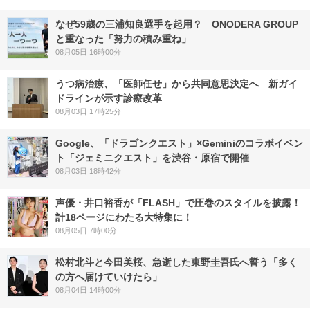
なぜ59歳の三浦知良選手を起用？ ONODERA GROUP
と重なった「努力の積み重ね」
08月05日 16時00分
うつ病治療、「医師任せ」から共同意思決定へ 新ガイ
ドラインが示す診療改革
08月03日 17時25分
Google、「ドラゴンクエスト」×Geminiのコラボイベン
ト「ジェミニクエスト」を渋谷・原宿で開催
08月03日 18時42分
声優・井口裕香が「FLASH」で圧巻のスタイルを披露！
計18ページにわたる大特集に！
08月05日 7時00分
松村北斗と今田美桜、急逝した東野圭吾氏へ誓う「多く
の方へ届けていけたら」
08月04日 14時00分