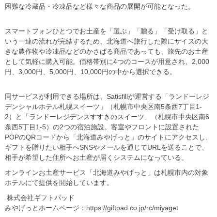
困難な冷蔵品・冷凍品など様々な商品の展開が可能となった。
スマートフォンひとつでお土産を「選ぶ」「贈る」「受け取る」と
いう一連の流れが完結するため、北海道へ旅行した際にサイズの大
きな農作物や冷凍品などのかさばる商品であっても、旅先のお土産
として気軽に購入可能。価格帯別に4つのコースが用意され、2,000
円、3,000円、5,000円、10,000円の中から選択できる。
同サービスが利用できる場所は、Satisfillが運営する「ランドーレジ
デンシャルホテル札幌スイーツ」（札幌市中央区南5条西7丁目1-
2）と「ランドーレジデンスすすきのスイーツ」（札幌市中央区南6
条西5丁目1-5）の2つの宿泊施設。客室やフロントに設置された
POPのQRコードから「北海道みやげっと」のサイトにアクセスし、
ギフトを贈りたい相手へSNSやメールを通じてURLを送ることで、
相手が希望した住所へお土産が届くシステムになっている。
オンラインお土産サービス「北海道みやげっと」は札幌市内の対象
ホテルにて提供を開始しています。
株式会社ギフトパッド
みやげっとホームページ：https://giftpad.co.jp/rc/miyaget