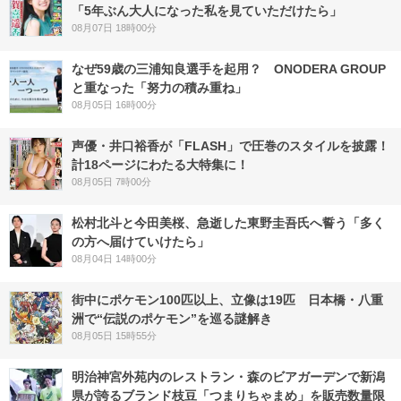
「5年ぶん大人になった私を見ていただけたら」
08月07日 18時00分
なぜ59歳の三浦知良選手を起用？ ONODERA GROUP
と重なった「努力の積み重ね」
08月05日 16時00分
声優・井口裕香が「FLASH」で圧巻のスタイルを披露！
計18ページにわたる大特集に！
08月05日 7時00分
松村北斗と今田美桜、急逝した東野圭吾氏へ誓う「多く
の方へ届けていけたら」
08月04日 14時00分
街中にポケモン100匹以上、立像は19匹 日本橋・八重
洲で“伝説のポケモン”を巡る謎解き
08月05日 15時55分
明治神宮外苑内のレストラン・森のビアガーデンで新潟
県が誇るブランド枝豆「つまりちゃまめ」を販売数量限