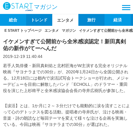
マガジン
総合
トレンド
旅行
経済
エンタメ
E START トップページ
エンタメ
マガジン
イケメンすぎて公開前から全米感
イケメンすぎて公開前から全米感涙認定！新田真剣
佑の新作がてーへんだ
2019-12-19 11:40:44
若手人気俳優・新田真剣佑と北村匠海がW主演する完全オリジナル
映画『サヨナラまでの30分』が、2020年1月24日から全国公開され
る。12月18日には都内で涙活試写会トークショーが行われ、メジャ
ーデビューを目前に解散したバンド「ECHOLL」のドラマー・重田
役を演じた上杉柊平と全米感涙協会会長の寺井広樹氏が参加した。
【涙活】とは、1か月に２～３分だけでも能動的に涙を流すことによ
って心のデトックスを図る活動。提唱者の寺井氏が、泣ける映画・
音楽・詩の朗読など毎回テーマを変えて様々な泣ける企画を実施し
ている。今回は映画『サヨナラまでの30分』が選ばれた。