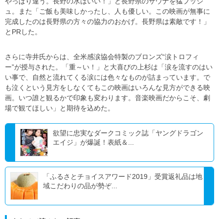
やっぱり違う。長野の水はいい！」と長野県のサウナを猛プッシ
ュ。また「ご飯も美味しかったし、人も優しい。この映画が無事に
完成したのは長野県の方々の協力のおかげ。長野県は素敵です！」
とPRした。
さらに寺井氏からは、全米感涙協会特製のブロンズ“涙トロフィ
ー”が授与された。「重～い！」と大喜びの上杉は「涙を流すのはい
い事で、自然と流れてくる涙には色々なものが詰まっています。で
も泣くという見方をしなくてもこの映画はいろんな見方ができる映
画。いつ誰と観るかで印象も変わります。音楽映画だからこそ、劇
場で観てほしい」と期待を込めた。
欲望に忠実なダークコミック誌「ヤングドラゴン
エイジ」が爆誕！表紙＆...
「ふるさとチョイスアワード2019」受賞返礼品は地
域こだわりの品が勢ぞ...