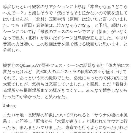
感涙したという観客のリアクションに上杉は「本当かなぁ？どこら
へんで～？」と嬉しそうで「僕はそもそも泣かないので涙を流して
はいませんが、（北村）匠海や清（原翔）は泣いたと言っていまし
た。でも（新田）真剣佑は…泣かなそうだなぁ」と予想。感動した
シーンについては「最後のフェスのシーンでアキ（新田）がいなく
なって颯太（北村）が歌いだすシーンは鳥肌が立ちました。やはり
音楽の力は凄い。この映画は音を肌で感じる映画だと思います」と
分析した。
観客とのQ&amp;Aで野外フェス・シーンの話題なると「体力的に大
変だったけれど、約600人のエキストラの観客の方々が盛り上げて
くれて、あっという間の撮影でした。必死にやったので体力的には
大変でしたが、気持ちは充実していました」と回想。ただ「着替え
る場所から撮影場所までの坂がきつくて…。みんなで競争しながら
行ったのが辛かった」と笑わせた。
&nbsp;
またロケ地・長野県の印象について問われると「サウナの後の水風
呂！」と即答し「匠海から『水質が違う！』と誘われてサウナに行
ったら、まんまとハマりました。東京でも行くようになったけれど