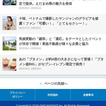
定で提供。えだまめ県の魅力を発信
08月05日 15時51分
十味、ベトナムで撮影したヤンジャンのグラビアを披
露！ファン「可愛い！」「とてもセクシー！」
08月07日 15時00分
気候変動の「緩和」と「適応」をテーマとしたイベント
が渋谷で開催！東急不動産が様々な企業と協力
08月05日 15時56分
あの「ブタメン」が約4倍の大きさになって登場！「ブタ
メン超BIG」がセブン‐イレブン限定で発売！
08月04日 19時00分
ページの先頭へ
プライバシー
利用規約
免責事項
ポリシー
Copyright © 2026 GMO INSIGHT Inc. All Rights Reserved.