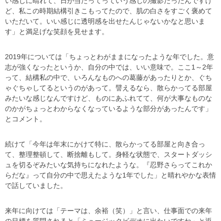
い感じに晴れて、日が当たってっていう感じの撮影だったんですけ
ど、私この時期結構引きこもってたので、肌の白さをすごく褒めて
いただいて。いい感じに透明感を出せたんじゃないかなと思いま
す」と満足げな笑顔を見せます。
2019年については「ちょっとわがままになったような年でした。意
志が強くなったというか、自分の中では、いい意味で。ここ1～2年
って、結構私の中で、いろんなものへの葛藤があったりとか、ぐち
ゃぐちゃしてるというのがあって。譬えるなら、散らかってる部屋
みたいな感じなんですけど、ものにあふれてて、何が大事なものな
のかがちょっとわからなくなっているような部分があったんです」
とコメント。
続けて「今年は年末にかけて特に、散らかってる部屋と向き合っ
て、整理整頓して、断捨離もして。身軽な状態で、スタートダッシ
ュを切るぞみたいな気持ちになれたような。『忍野さらってこれか
らだな』って自分の中で思えたような1年でした」と晴れやかな表情
で話していました。
来年に向けては「テーマは、余裕（笑）」と言い、仕事面での来年