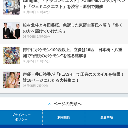
Google、「ドラゴンクエスト」×Geminiのコラボイベン
ト「ジェミニクエスト」を渋谷・原宿で開催
08月03日 18時42分
松村北斗と今田美桜、急逝した東野圭吾氏へ誓う「多く
の方へ届けていけたら」
08月04日 14時00分
街中にポケモン100匹以上、立像は19匹 日本橋・八重
洲で“伝説のポケモン”を巡る謎解き
08月05日 15時55分
声優・井口裕香が「FLASH」で圧巻のスタイルを披露！
計18ページにわたる大特集に！
08月05日 7時00分
ページの先頭へ
プライバシー
利用規約
免責事項
ポリシー