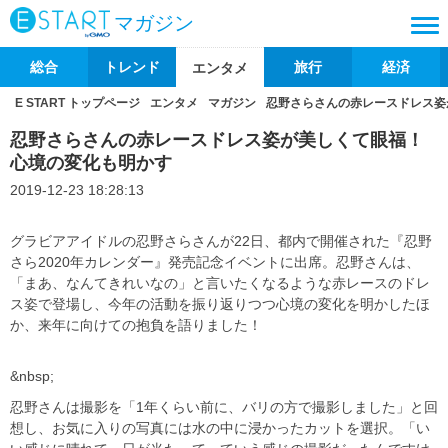
マガジン
総合
トレンド
旅行
経済
エンタメ
E START トップページ
エンタメ
マガジン
忍野さらさんの赤レースドレス姿
忍野さらさんの赤レースドレス姿が美しくて眼福！
心境の変化も明かす
2019-12-23 18:28:13
グラビアアイドルの忍野さらさんが22日、都内で開催された『忍野
さら2020年カレンダー』発売記念イベントに出席。忍野さんは、
「まあ、なんてきれいなの」と言いたくなるような赤レースのドレ
ス姿で登場し、今年の活動を振り返りつつ心境の変化を明かしたほ
か、来年に向けての抱負を語りました！
&nbsp;
忍野さんは撮影を「1年くらい前に、バリの方で撮影しました」と回
想し、お気に入りの写真には水の中に浸かったカットを選択。「い