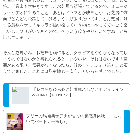
の目標を質問されると「ミュージックビデオに出たいですね」と返
答。「音楽も大好きですし、お芝居も頑張っているので、ミュージ
ックビデオに出ることと、あとはドラマとか映画とか、お芝居の方
面でどんどん飛躍していけるように頑張りたいです」とお芝居に対
する意欲を示し「キャラが強い役っていうのは、やっててすごく楽
しいし、やりがいがあるので、そういう役をやりたいですね」とも
話していました。
そんな忍野さん。お芝居を頑張ると、グラビアをやらなくなってし
まうのではないかと尋ねられると「いやいや、それはないです！需
要がある限り。需要がなくなったら、辞めます。ふふ（笑）」と応
えていました。これには取材陣も一安心、といった感じでした。
【魅力的な後ろ姿に】着膨れしないボディライン
へ-Day7【FITNESS】
フリーの馬場典子アナが香りの超感覚体験！「にお
いでパートナー探した...