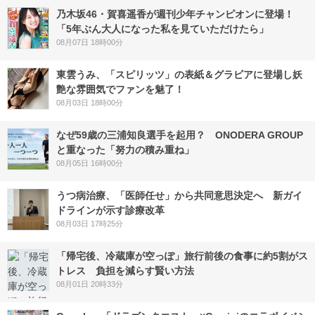
乃木坂46・賀喜遥香が週刊少年チャンピオンに登場！
「5年ぶん大人になった私を見ていただけたら」
08月07日 18時00分
東雲うみ、「スピリッツ」の表紙＆グラビアに登場し妖
艶な雰囲気でファンを魅了！
08月03日 18時00分
なぜ59歳の三浦知良選手を起用？ ONODERA GROUP
と重なった「努力の積み重ね」
08月05日 16時00分
うつ病治療、「医師任せ」から共同意思決定へ 新ガイ
ドラインが示す診療改革
08月03日 17時25分
「帰宅後、冷蔵庫が空っぽ」旅行前後の食事に約5割がス
トレス 負担を減らす賢い方法
08月01日 20時33分