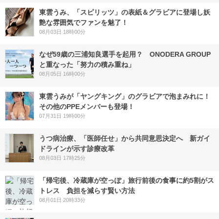
東雲うみ、「スピリッツ」の表紙＆グラビアに登場し妖
艶な雰囲気でファンを魅了！
08月03日 18時00分
なぜ59歳の三浦知良選手を起用？ ONODERA GROUP
と重なった「努力の積み重ね」
08月05日 16時00分
東雲うみが「ヤングキング」のグラビアで泡まみれに！
その他のPPEメンバーも登場！
07月31日 19時00分
うつ病治療、「医師任せ」から共同意思決定へ 新ガイ
ドラインが示す診療改革
08月03日 17時25分
「帰宅後、冷蔵庫が空っぽ」旅行前後の食事に約5割がス
トレス 負担を減らす賢い方法
08月01日 20時33分