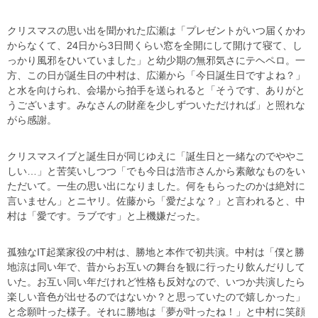
クリスマスの思い出を聞かれた広瀬は「プレゼントがいつ届くかわ
からなくて、24日から3日間くらい窓を全開にして開けて寝て、し
っかり風邪をひいていました」と幼少期の無邪気さにテヘペロ。一
方、この日が誕生日の中村は、広瀬から「今日誕生日ですよね？」
と水を向けられ、会場から拍手を送られると「そうです、ありがと
うございます。みなさんの財産を少しずついただければ」と照れな
がら感謝。
クリスマスイブと誕生日が同じゆえに「誕生日と一緒なのでややこ
しい…」と苦笑いしつつ「でも今日は浩市さんから素敵なものをい
ただいて。一生の思い出になりました。何をもらったのかは絶対に
言いません」とニヤリ。佐藤から「愛だよな？」と言われると、中
村は「愛です。ラブです」と上機嫌だった。
孤独なIT起業家役の中村は、勝地と本作で初共演。中村は「僕と勝
地涼は同い年で、昔からお互いの舞台を観に行ったり飲んだりして
いた。お互い同い年だけれど性格も反対なので、いつか共演したら
楽しい音色が出せるのではないか？と思っていたので嬉しかった」
と念願叶った様子。それに勝地は「夢が叶ったね！」と中村に笑顔