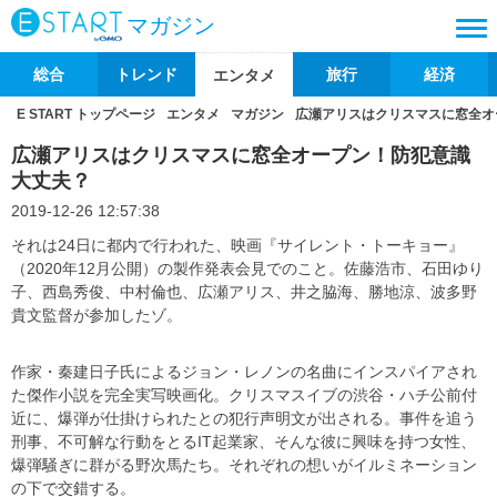
マガジン
総合
トレンド
旅行
経済
エンタメ
E START トップページ
エンタメ
マガジン
広瀬アリスはクリスマスに窓全オ
広瀬アリスはクリスマスに窓全オープン！防犯意識
大丈夫？
2019-12-26 12:57:38
それは24日に都内で行われた、映画『サイレント・トーキョー』
（2020年12月公開）の製作発表会見でのこと。佐藤浩市、石田ゆり
子、西島秀俊、中村倫也、広瀬アリス、井之脇海、勝地涼、波多野
貴文監督が参加したゾ。
作家・秦建日子氏によるジョン・レノンの名曲にインスパイアされ
た傑作小説を完全実写映画化。クリスマスイブの渋谷・ハチ公前付
近に、爆弾が仕掛けられたとの犯行声明文が出される。事件を追う
刑事、不可解な行動をとるIT起業家、そんな彼に興味を持つ女性、
爆弾騒ぎに群がる野次馬たち。それぞれの想いがイルミネーション
の下で交錯する。