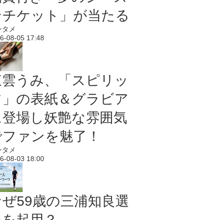
ンチケット」が当たる
ンタメ
6-08-05 17:48
東雲うみ、「スピリッ
ツ」の表紙＆グラビア
に登場し妖艶な雰囲気
でファンを魅了！
ンタメ
6-08-03 18:00
なぜ59歳の三浦知良選
手を起用？