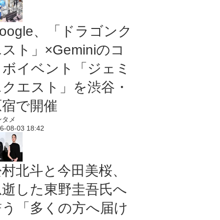
oogle、「ドラゴンク
スト」×Geminiのコ
ラボイベント「ジェミ
ニクエスト」を渋谷・
原宿で開催
ンタメ
6-08-03 18:42
松村北斗と今田美桜、
急逝した東野圭吾氏へ
誓う「多くの方へ届け