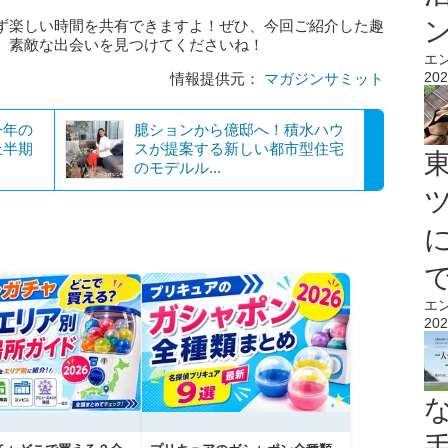
ず楽しい時間を共有できますよ！ぜひ、今回ご紹介した趣
、素敵な出会いを見つけてくださいね！
エ
202
情報提供元：
マガジンサミット
今年の
臆ションから億邸へ！積水ハウ
上半期
スが提案する新しい都市型住宅
のモデルル...
エ
202