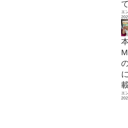
エ
202
M
エ
202