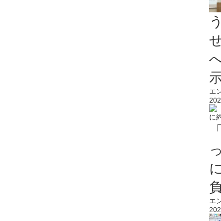
エ
202
エ
202