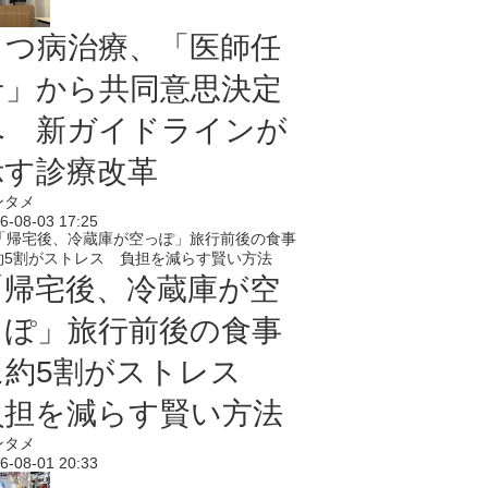
うつ病治療、「医師任
せ」から共同意思決定
へ 新ガイドラインが
示す診療改革
ンタメ
6-08-03 17:25
「帰宅後、冷蔵庫が空
っぽ」旅行前後の食事
に約5割がストレス
負担を減らす賢い方法
ンタメ
6-08-01 20:33