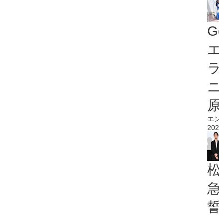
G
エ
エ
202