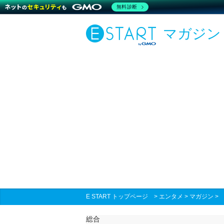
無料診断
マガジン
E START トップページ
>
エンタメ
>
マガジン
総合