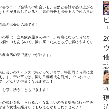
フ会やライブ会場での出会いも、自然と会話が盛り上がる
なものが共通していると、素の自分を出せるので仲の良い
最高の出会いの場です！
「
いの場は、立ち飲み屋さんやバー。相席になった時など
お酒の力もあるので、隣に座った人とも打ち解けやすくな
の飲食店の話で盛り上がれます。
エ
202
も出会いのチャンスは転がっています。毎回同じ時間に出
えます。習い事では、同じ目標達成を目指しているので、
で、どんどん仲良くなれますよ！
2
、お茶に誘うこともできます！
分の視野を広げられるような出会いのある場所に行ってみ
が合う女性を紹介してもらえるかもしれませんよ！