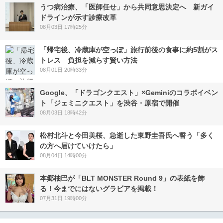
うつ病治療、「医師任せ」から共同意思決定へ 新ガイ
ドラインが示す診療改革
08月03日 17時25分
「帰宅後、冷蔵庫が空っぽ」旅行前後の食事に約5割がス
トレス 負担を減らす賢い方法
08月01日 20時33分
Google、「ドラゴンクエスト」×Geminiのコラボイベン
ト「ジェミニクエスト」を渋谷・原宿で開催
08月03日 18時42分
松村北斗と今田美桜、急逝した東野圭吾氏へ誓う「多く
の方へ届けていけたら」
08月04日 14時00分
本郷柚巴が「BLT MONSTER Round 9」の表紙を飾
る！今までにはないグラビアを掲載！
07月31日 19時00分