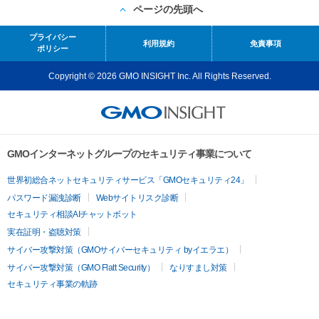
ページの先頭へ
プライバシー
利用規約
免責事項
ポリシー
Copyright © 2026 GMO INSIGHT Inc. All Rights Reserved.
GMOインターネットグループのセキュリティ事業について
世界初総合ネットセキュリティサービス「GMOセキュリティ24」
パスワード漏洩診断
Webサイトリスク診断
セキュリティ相談AIチャットボット
実在証明・盗聴対策
サイバー攻撃対策（GMOサイバーセキュリティ byイエラエ）
サイバー攻撃対策（GMO Flatt Security）
なりすまし対策
セキュリティ事業の軌跡