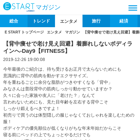
マガジン
総合
トレンド
旅行
経済
エンタメ
E START トップページ
エンタメ
マガジン
【背中痩せで老け見え回避】着膨れし
【背中痩せで老け見え回避】着膨れしないボディラ
インへ-Day9【FITNESS】
2019-12-26 19:00:08
今年最後のご紹介は、待ち受けるお正月で太らないためにも
意識的に背中の筋肉を動かすエクササイズ。
年を重ねるごとに余分な脂肪がつきやすくなる「背中」
みなさんは普段背中の筋肉しっかり動かせていますか？
久々に会った家族や友人に「老けた？」なんて
言われないためにも、見た目年齢を左右する背中こそ
しっかり鍛えるべきですよ！
初売りで買うのは体型隠しの服じゃなくておしゃれを楽しむための
服！
ボディケアの優先順位が低くなりがちな年末年始だからこそ
寝る前にベッドの上でちょっとやるだけでも