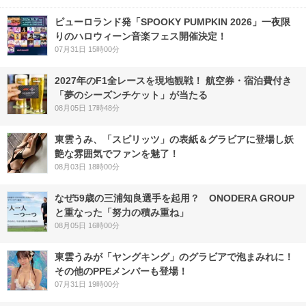
ピューロランド発「SPOOKY PUMPKIN 2026」一夜限
りのハロウィーン音楽フェス開催決定！
07月31日 15時00分
2027年のF1全レースを現地観戦！ 航空券・宿泊費付き
「夢のシーズンチケット」が当たる
08月05日 17時48分
東雲うみ、「スピリッツ」の表紙＆グラビアに登場し妖
艶な雰囲気でファンを魅了！
08月03日 18時00分
なぜ59歳の三浦知良選手を起用？ ONODERA GROUP
と重なった「努力の積み重ね」
08月05日 16時00分
東雲うみが「ヤングキング」のグラビアで泡まみれに！
その他のPPEメンバーも登場！
07月31日 19時00分