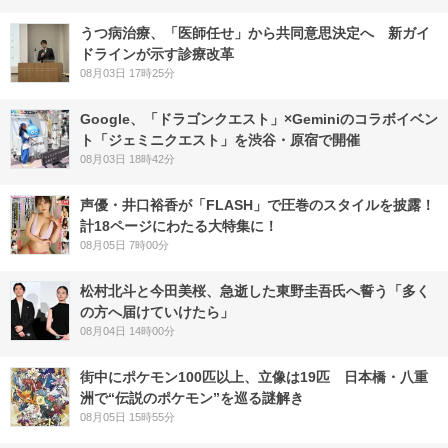
うつ病治療、「医師任せ」から共同意思決定へ 新ガイ
ドラインが示す診療改革
08月03日 17時25分
Google、「ドラゴンクエスト」×Geminiのコラボイベン
ト「ジェミニクエスト」を渋谷・原宿で開催
08月03日 18時42分
声優・井口裕香が「FLASH」で圧巻のスタイルを披露！
計18ページにわたる大特集に！
08月05日 7時00分
松村北斗と今田美桜、急逝した東野圭吾氏へ誓う「多く
の方へ届けていけたら」
08月04日 14時00分
街中にポケモン100匹以上、立像は19匹 日本橋・八重
洲で“伝説のポケモン”を巡る謎解き
08月05日 15時55分