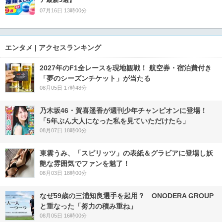
07月16日 13時00分
エンタメ | アクセスランキング
2027年のF1全レースを現地観戦！ 航空券・宿泊費付き
「夢のシーズンチケット」が当たる
08月05日 17時48分
乃木坂46・賀喜遥香が週刊少年チャンピオンに登場！
「5年ぶん大人になった私を見ていただけたら」
08月07日 18時00分
東雲うみ、「スピリッツ」の表紙＆グラビアに登場し妖
艶な雰囲気でファンを魅了！
08月03日 18時00分
なぜ59歳の三浦知良選手を起用？ ONODERA GROUP
と重なった「努力の積み重ね」
08月05日 16時00分