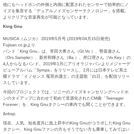
他にもヘッドホンの外側と内側に配置されたセンサーで効率的にノ
イズを集音する「デュアルノイズセンサーテクノロジー」を搭載。
よりクリアな音楽再生が可能となっています。
King Gnu
MUSICA（ムジカ） 2019年5月号 (2019年04月15日発売)
Fujisan.co.jpより
バンド「King Gnu」は、常田大希さん（Gt.Vo.）、勢喜遊さん
（Drs.Sampler）、新井和輝さん（Ba.）、井口理さん（Vo.Key.）の
4人からなるバンド。2019年1月にアリオラジャパンよりメジャーデ
ビューアルバム「Sympa」をリリースし、2月には日本テレビ系土
曜ドラマ「イノセンス 冤罪弁護士」の主題歌「白日」を配信リリー
スしています。
今回のプロジェクトでは、ソニーのノイズキャンセリングヘッドホ
ンのタイアップに合わせて初めて音源化されたCM曲「Teenager
Forever」を、King Gnuタクシーの車内でも聞くことができます。
&nbsp;
現在、人気、知名度共に急上昇中のKing GnuがコラボしたKing Gnu
タクシー。King Gnuファンの方もそうでない方も乗車してみてはい