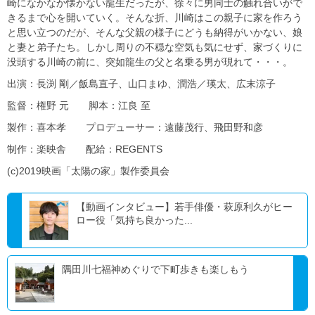
崎になかなか懐かない龍生だったが、徐々に男同士の触れ合いがで
きるまで心を開いていく。そんな折、川崎はこの親子に家を作ろう
と思い立つのだが、そんな父親の様子にどうも納得がいかない、娘
と妻と弟子たち。しかし周りの不穏な空気も気にせず、家づくりに
没頭する川崎の前に、突如龍生の父と名乗る男が現れて・・・。
出演：長渕 剛／飯島直子、山口まゆ、潤浩／瑛太、広末涼子
監督：権野 元 脚本：江良 至
製作：喜本孝 プロデューサー：遠藤茂行、飛田野和彦
制作：楽映舎 配給：REGENTS
(c)2019映画「太陽の家」製作委員会
【動画インタビュー】若手俳優・萩原利久がヒー
ロー役「気持ち良かった...
隅田川七福神めぐりで下町歩きも楽しもう