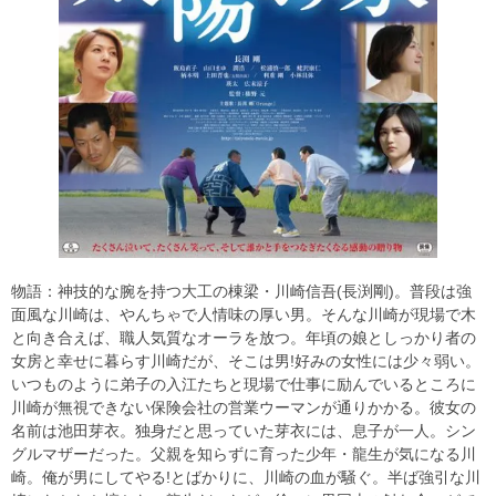
物語：神技的な腕を持つ大工の棟梁・川崎信吾(長渕剛)。普段は強
面風な川崎は、やんちゃで人情味の厚い男。そんな川崎が現場で木
と向き合えば、職人気質なオーラを放つ。年頃の娘としっかり者の
女房と幸せに暮らす川崎だが、そこは男!好みの女性には少々弱い。
いつものように弟子の入江たちと現場で仕事に励んでいるところに
川崎が無視できない保険会社の営業ウーマンが通りかかる。彼女の
名前は池田芽衣。独身だと思っていた芽衣には、息子が一人。シン
グルマザーだった。父親を知らずに育った少年・龍生が気になる川
崎。俺が男にしてやる!とばかりに、川崎の血が騒ぐ。半ば強引な川