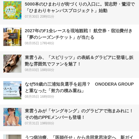
5000本のひまわりが街づくりの入口に。習志野・鷺沼で
「ひまわりキャンパスプロジェクト」始動
07月30日 20時01分
2027年のF1全レースを現地観戦！ 航空券・宿泊費付き
「夢のシーズンチケット」が当たる
08月05日 17時48分
東雲うみ、「スピリッツ」の表紙＆グラビアに登場し妖
艶な雰囲気でファンを魅了！
08月03日 18時00分
なぜ59歳の三浦知良選手を起用？ ONODERA GROUP
と重なった「努力の積み重ね」
08月05日 16時00分
東雲うみが「ヤングキング」のグラビアで泡まみれに！
その他のPPEメンバーも登場！
07月31日 19時00分
うつ病治療、「医師任せ」から共同意思決定へ 新ガイ