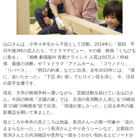
山口さんは、小学４年生から子役として活動。2014年に「昼顔 平
日午後3時の恋人たち」でドラマデビュー。その後、映画『くちびる
に歌を』、『相棒 劇場版IV 首都クライシス 人質は50万人！特命
係 最後の決断』やＴＶドラマ「アイムホーム」「コウノドリ」、
「リバース」、「明日の約束」などに出演。去年2019年には、『僕
に、会いたかった』『下忍 赤い影』でヒロイン役を演じ、今、注目
の若手女優です。
現在、大学の映画学科へ通いながら、芸能活動を続けている山口さ
ん。今回の映画『太陽の家』では、主演の長渕剛さん演じる“川崎信
吾”の娘“川崎柑奈”役で出演。「現場が楽しかった」と語る本作の撮
影裏話を聞いて来ました。
役どころや本作の見どころは勿論、長渕さんへの第一印象や「涙の
止まらなかった」という長渕さんとやり合うシーンなど、父親役の
長渕さんとの共演秘話や意外な一面をうかがい知れるエピソードが