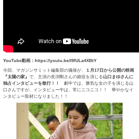
YouTube動画：https://youtu.be/l9fULa4XBtY
今回、マガジンサミット編集部の儀保が、
１月17日から公開の映画
『太陽の家』
で、主演の長渕剛さんの娘役を演じる
山口まゆさんに
独占インタビューを敢行！！
劇中では、勝気な女の子を演じる山
口さんですが、インタビュー中は、常にニコニコ！！ 華やかなイ
ンタビュー取材になりました！！