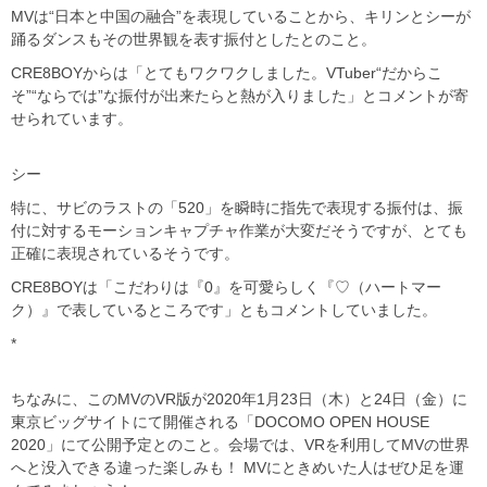
MVは“日本と中国の融合”を表現していることから、キリンとシーが
踊るダンスもその世界観を表す振付としたとのこと。
CRE8BOYからは「とてもワクワクしました。VTuber“だからこ
そ”“ならでは”な振付が出来たらと熱が入りました」とコメントが寄
せられています。
シー
特に、サビのラストの「520」を瞬時に指先で表現する振付は、振
付に対するモーションキャプチャ作業が大変だそうですが、とても
正確に表現されているそうです。
CRE8BOYは「こだわりは『0』を可愛らしく『♡（ハートマー
ク）』で表しているところです」ともコメントしていました。
*
ちなみに、このMVのVR版が2020年1月23日（木）と24日（金）に
東京ビッグサイトにて開催される「DOCOMO OPEN HOUSE
2020」にて公開予定とのこと。会場では、VRを利用してMVの世界
へと没入できる違った楽しみも！ MVにときめいた人はぜひ足を運