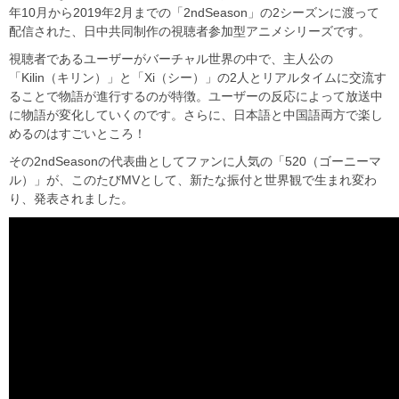
年10月から2019年2月までの「2ndSeason」の2シーズンに渡って
配信された、日中共同制作の視聴者参加型アニメシリーズです。
視聴者であるユーザーがバーチャル世界の中で、主人公の
「Kilin（キリン）」と「Xi（シー）」の2人とリアルタイムに交流す
ることで物語が進行するのが特徴。ユーザーの反応によって放送中
に物語が変化していくのです。さらに、日本語と中国語両方で楽し
めるのはすごいところ！
その2ndSeasonの代表曲としてファンに人気の「520（ゴーニーマ
ル）」が、このたびMVとして、新たな振付と世界観で生まれ変わ
り、発表されました。