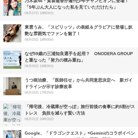
乃木坂46・賀喜遥香が週刊少年チャンピオンに登場！
「5年ぶん大人になった私を見ていただけたら」
08月07日 18時00分
東雲うみ、「スピリッツ」の表紙＆グラビアに登場し妖
艶な雰囲気でファンを魅了！
08月03日 18時00分
なぜ59歳の三浦知良選手を起用？ ONODERA GROUP
と重なった「努力の積み重ね」
08月05日 16時00分
うつ病治療、「医師任せ」から共同意思決定へ 新ガイ
ドラインが示す診療改革
08月03日 17時25分
「帰宅後、冷蔵庫が空っぽ」旅行前後の食事に約5割がス
トレス 負担を減らす賢い方法
08月01日 20時33分
Google、「ドラゴンクエスト」×Geminiのコラボイベン