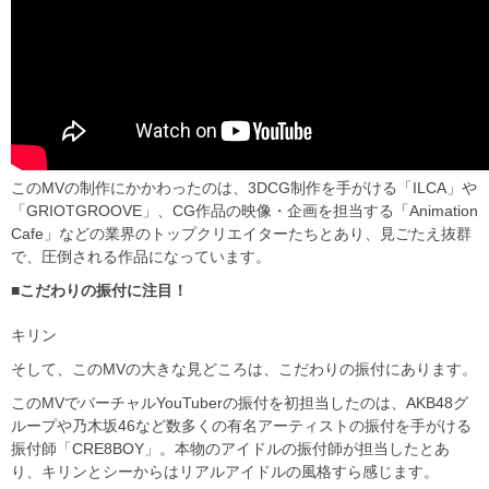
このMVの制作にかかわったのは、3DCG制作を手がける「ILCA」や
「GRIOTGROOVE」、CG作品の映像・企画を担当する「Animation
Cafe」などの業界のトップクリエイターたちとあり、見ごたえ抜群
で、圧倒される作品になっています。
■こだわりの振付に注目！
キリン
そして、このMVの大きな見どころは、こだわりの振付にあります。
このMVでバーチャルYouTuberの振付を初担当したのは、AKB48グ
ループや乃木坂46など数多くの有名アーティストの振付を手がける
振付師「CRE8BOY」。本物のアイドルの振付師が担当したとあ
り、キリンとシーからはリアルアイドルの風格すら感じます。