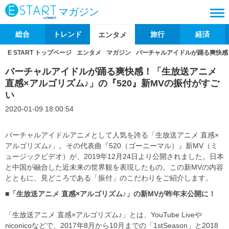
マガジン
総合
トレンド
旅行
経済
エンタメ
E START トップページ
エンタメ
マガジン
バーチャルアイドルが踊る爽快感！
バーチャルアイドルが踊る爽快感！「生放送アニメ
直感×アルゴリズム♪」の『520』新MVの振付がすご
い
2020-01-09 18:00:54
バーチャルアイドルアニメとして人気を誇る「生放送アニメ 直感×
アルゴリズム♪」。その代表曲『520（ゴーニーマル）』新MV（ミ
ュージックビデオ）が、2019年12月24日より公開されました。日本
と中国が融合した近未来の世界観を表現したもの。この新MVの内容
とともに、見どころである「振付」のこだわりをご紹介します。
■「生放送アニメ 直感×アルゴリズム♪」の新MVが昨年末公開に！
「生放送アニメ 直感×アルゴリズム♪」とは、YouTube Liveや
niconicoなどで、2017年8月から10月までの「1stSeason」と2018