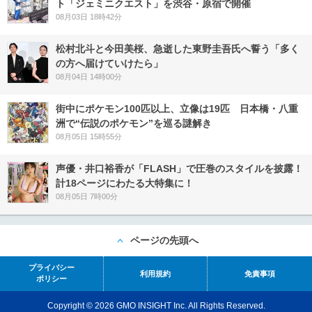
ト「ジェミニクエスト」を渋谷・原宿で開催
08月03日 18時42分
松村北斗と今田美桜、急逝した東野圭吾氏へ誓う「多く
の方へ届けていけたら」
08月04日 14時00分
街中にポケモン100匹以上、立像は19匹 日本橋・八重
洲で“伝説のポケモン”を巡る謎解き
08月05日 15時55分
声優・井口裕香が「FLASH」で圧巻のスタイルを披露！
計18ページにわたる大特集に！
08月05日 7時00分
ページの先頭へ
プライバシー
利用規約
免責事項
ポリシー
Copyright © 2026 GMO INSIGHT Inc. All Rights Reserved.