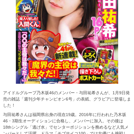
アイドルグループ乃木坂46のメンバー・与田祐希さんが、1月9日発
売の雑誌「週刊少年チャンピオン6号」の表紙、グラビアに登場しま
した！
与田祐希さんは福岡県出身の現在19歳。2016年に行われた乃木坂
46・3期生オーディションに合格し、メンバーに加入。その後は
18thシングル「逃げ水」でセンターポジションを務めるなど人気メ
ンバーとして活躍。ドラマ「モブサイコ100」では女優にも挑戦し