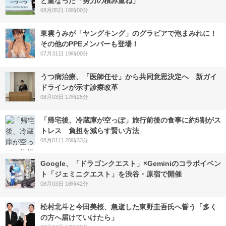
と重なった「努力の積み重ね」
08月05日 16時00分
東雲うみが「ヤングキング」のグラビアで泡まみれに！
その他のPPEメンバーも登場！
07月31日 19時00分
うつ病治療、「医師任せ」から共同意思決定へ 新ガイ
ドラインが示す診療改革
08月03日 17時25分
「帰宅後、冷蔵庫が空っぽ」旅行前後の食事に約5割がス
トレス 負担を減らす賢い方法
08月01日 20時33分
Google、「ドラゴンクエスト」×Geminiのコラボイベン
ト「ジェミニクエスト」を渋谷・原宿で開催
08月03日 18時42分
松村北斗と今田美桜、急逝した東野圭吾氏へ誓う「多く
の方へ届けていけたら」