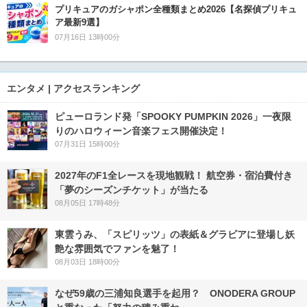
プリキュアのガシャポン全種類まとめ2026【名探偵プリキュ
ア最新9選】
07月16日 13時00分
エンタメ | アクセスランキング
ピューロランド発「SPOOKY PUMPKIN 2026」一夜限
りのハロウィーン音楽フェス開催決定！
07月31日 15時00分
2027年のF1全レースを現地観戦！ 航空券・宿泊費付き
「夢のシーズンチケット」が当たる
08月05日 17時48分
東雲うみ、「スピリッツ」の表紙＆グラビアに登場し妖
艶な雰囲気でファンを魅了！
08月03日 18時00分
なぜ59歳の三浦知良選手を起用？ ONODERA GROUP