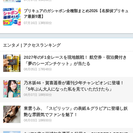
プリキュアのガシャポン全種類まとめ2026【名探偵プリキュ
ア最新9選】
07月16日 13時00分
エンタメ | アクセスランキング
2027年のF1全レースを現地観戦！ 航空券・宿泊費付き
「夢のシーズンチケット」が当たる
08月05日 17時48分
乃木坂46・賀喜遥香が週刊少年チャンピオンに登場！
「5年ぶん大人になった私を見ていただけたら」
08月07日 18時00分
東雲うみ、「スピリッツ」の表紙＆グラビアに登場し妖
艶な雰囲気でファンを魅了！
08月03日 18時00分