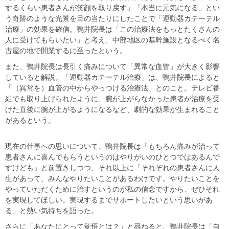
するくらい患者さんが笑顔を取り戻す」「本当に元気になる」とい
う奇跡のような光景を目の当たりにしたことで「運動器カテーテル
治療」の効果を確信。鴨井院長は「この治療法をもっとたくさんの
人に受けてもらいたい」と考え、中部地区の基幹施設となるべく名
古屋の地で開業するに至ったという。
また、鴨井院長は長引く痛みについて「異常な血管」が大きく影響
していると解説。「運動器カテーテル治療」は、鴨井院長によると
「（異常を）血管の中からやっつける治療法」とのこと。テレビ番
組でも取り上げられたように、腕が上がらなかった患者が治療を受
けた直後に腕が上がるようになるなど、劇的な効果が生まれること
があるという。
現在の仕事への思いについて、鴨井院長は「もちろん痛みが治って
患者さんに喜んでもらうというのはやりがいのひとつではあるんで
すけども」と前置きしつつ、それ以上に「それぞれの患者さんに人
生があって、みんなやりたいことがあるわけです。やりたいことを
やっていただくために治すというのが私の信念ですから、ぜひそれ
を実現してほしい。実現するまでサポートしたいという思いがあ
る」と熱い気持ちを語った。
さらに「あなたにとって覚悟とは？」と尋ねると、鴨井院長は「自