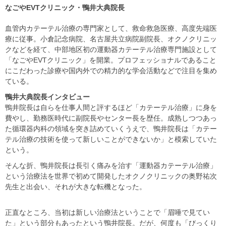
なごやEVTクリニック・鴨井大典院長
血管内カテーテル治療の専門家として、救命救急医療、高度先端医
療に従事。小倉記念病院、名古屋共立病院副院長、オクノクリニッ
クなどを経て、中部地区初の運動器カテーテル治療専門施設として
「なごやEVTクリニック」を開業。プロフェッショナルであること
にこだわった診療や国内外での精力的な学会活動などで注目を集め
ている。
鴨井大典院長インタビュー
鴨井院長は自らを仕事人間と評するほど「カテーテル治療」に身を
費やし、勤務医時代に副院長やセンター長を歴任。成熟しつつあっ
た循環器内科の領域を突き詰めていくうえで、鴨井院長は「カテー
テル治療の技術を使って新しいことができないか」と模索していた
という。
そんな折、鴨井院長は長引く痛みを治す「運動器カテーテル治療」
という治療法を世界で初めて開発したオクノクリニックの奥野祐次
先生と出会い、それが大きな転機となった。
正直なところ、当初は新しい治療法ということで「眉唾で見てい
た」という部分もあったという鴨井院長。だが、何度も「びっくり