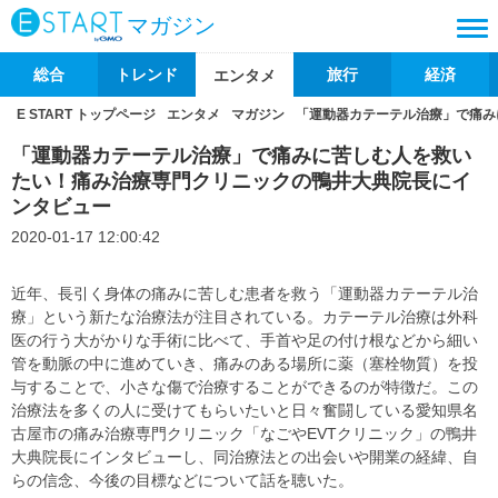
マガジン
総合
トレンド
旅行
経済
エンタメ
E START トップページ
エンタメ
マガジン
「運動器カテーテル治療」で痛み
「運動器カテーテル治療」で痛みに苦しむ人を救い
たい！痛み治療専門クリニックの鴨井大典院長にイ
ンタビュー
2020-01-17 12:00:42
近年、長引く身体の痛みに苦しむ患者を救う「運動器カテーテル治
療」という新たな治療法が注目されている。カテーテル治療は外科
医の行う大がかりな手術に比べて、手首や足の付け根などから細い
管を動脈の中に進めていき、痛みのある場所に薬（塞栓物質）を投
与することで、小さな傷で治療することができるのが特徴だ。この
治療法を多くの人に受けてもらいたいと日々奮闘している愛知県名
古屋市の痛み治療専門クリニック「なごやEVTクリニック」の鴨井
大典院長にインタビューし、同治療法との出会いや開業の経緯、自
らの信念、今後の目標などについて話を聴いた。