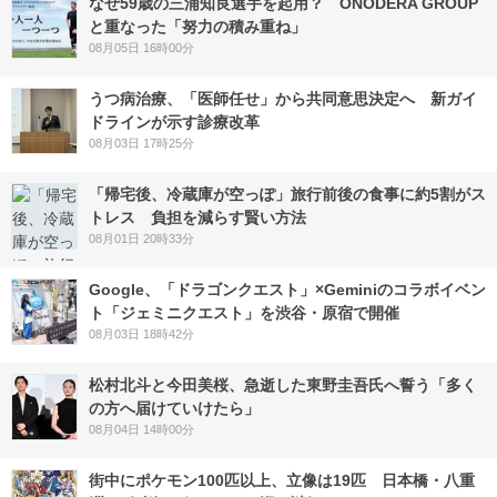
なぜ59歳の三浦知良選手を起用？ ONODERA GROUP
と重なった「努力の積み重ね」
08月05日 16時00分
うつ病治療、「医師任せ」から共同意思決定へ 新ガイ
ドラインが示す診療改革
08月03日 17時25分
「帰宅後、冷蔵庫が空っぽ」旅行前後の食事に約5割がス
トレス 負担を減らす賢い方法
08月01日 20時33分
Google、「ドラゴンクエスト」×Geminiのコラボイベン
ト「ジェミニクエスト」を渋谷・原宿で開催
08月03日 18時42分
松村北斗と今田美桜、急逝した東野圭吾氏へ誓う「多く
の方へ届けていけたら」
08月04日 14時00分
街中にポケモン100匹以上、立像は19匹 日本橋・八重