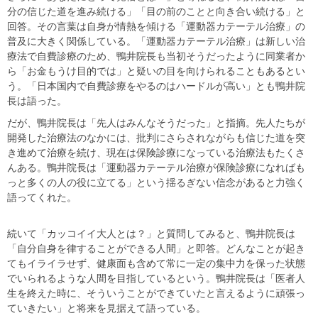
分の信じた道を進み続ける」「目の前のことと向き合い続ける」と
回答。その言葉は自身が情熱を傾ける「運動器カテーテル治療」の
普及に大きく関係している。「運動器カテーテル治療」は新しい治
療法で自費診療のため、鴨井院長も当初そうだったように同業者か
ら「お金もうけ目的では」と疑いの目を向けられることもあるとい
う。「日本国内で自費診療をやるのはハードルが高い」とも鴨井院
長は語った。
だが、鴨井院長は「先人はみんなそうだった」と指摘。先人たちが
開発した治療法のなかには、批判にさらされながらも信じた道を突
き進めて治療を続け、現在は保険診療になっている治療法もたくさ
んある。鴨井院長は「運動器カテーテル治療が保険診療になればも
っと多くの人の役に立てる」という揺るぎない信念があると力強く
語ってくれた。
続いて「カッコイイ大人とは？」と質問してみると、鴨井院長は
「自分自身を律することができる人間」と即答。どんなことが起き
てもイライラせず、健康面も含めて常に一定の集中力を保った状態
でいられるような人間を目指しているという。鴨井院長は「医者人
生を終えた時に、そういうことができていたと言えるように頑張っ
ていきたい」と将来を見据えて語っている。