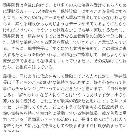
鴨井院長は今後に向けて、より多くの人に治療を受けてもらうため
に運動器カテーテル治療法を「保険診療」にすることを目標にする
と宣言。そのためにはデータを積み重ねて提出していかなければな
らず、異なる施設からも同じようなデータが出てくるようにならな
ければいけない。そういった状況を少しでも早く実現するために、
鴨井院長は「痛みや今までとは異なる血管解剖の知識を十分に持っ
た、適切な治療ができる医師を育成していきたい」と意気込んでい
る。さらに、鴨井院長は「すぐにでも覚悟を決めて、この領域に参
入するぞという医師がいれば、適切な形で指導して、同じような治
療が提供できるような環境をつくっていきたい。その先駆けになれ
たら」と抱負を語っている。
最後に、同じように信念をもって活動している人々に対し、鴨井院
長は「子どものころの純粋な気持ちを忘れずに、好奇心を持って何
事にもチャレンジしていっていただきたいと思います。『自分を信
じる』『諦めない』など大切なことはいくつもありますが、小さな
努力を長く続ける、これこそが最高の秘訣だと思います」と熱いメ
ッセージを話してくれた。どこかドライな印象もある医療業界で、
熱い気持ちを持って精力的に活動している鴨井院長。彼が普及に尽
力している「運動器カテーテル治療」は、長引く痛みに苦しむ人々
を救うための新たな治療法として今後ますます注目度が高まってい
きそうだ。