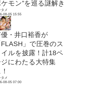
ポケモン”を巡る謎解き
ンタメ
6-08-05 15:55
声優・井口裕香が
「FLASH」で圧巻のス
タイルを披露！計18ペ
ージにわたる大特集
に！
ンタメ
6-08-05 07:00