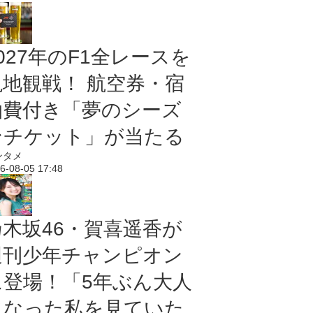
027年のF1全レースを
現地観戦！ 航空券・宿
泊費付き「夢のシーズ
ンチケット」が当たる
ンタメ
6-08-05 17:48
乃木坂46・賀喜遥香が
週刊少年チャンピオン
に登場！「5年ぶん大人
になった私を見ていた