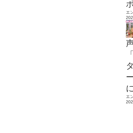
エ
202
エ
202