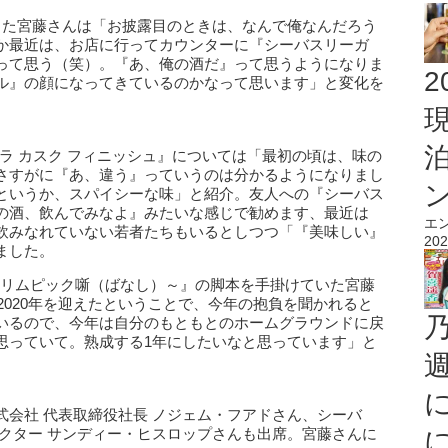
きた宮藤さんは「お披露目のときは、なんで俺なんだろう
か最近は、お店に行ってカウンターに『シーバスリーガ
って思う（笑）。『あ、俺の酒だ』って思うようになりま
2
ル』の顔になってきているのかなって思います」と変化を
ナラ カスク フィニッシュ』については「最初の頃は、味の
さすがに『あ、違う』っていうのは分かるようになりまし
というか、スパイシーな味」と紹介。友人への『シーバス
の酒、飲んでみなよ』みたいな感じで勧めます、最近は
エ
飲みなれていない若者たちもいるとしつつ「『美味しい』
202
ました。
京オリムピック噺（ばなし）～』の脚本を手掛けていた宮藤
、2020年を迎えたということで、今年の抱負を聞かれると
いるので、今年は自分のもともとのホームグラウンドに戻
思っていて。熟成する1年にしたいなと思っています」と
会社 代表取締役社長 ノジェム・フアドさん、シーバ
クター サンディー・ヒスロップさんも出席。宮藤さんに