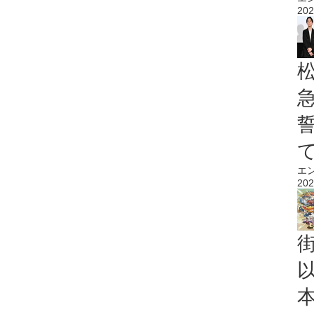
202
エ
202