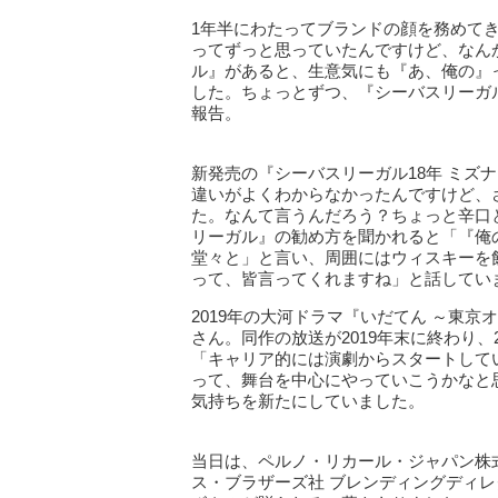
1年半にわたってブランドの顔を務めて
ってずっと思っていたんですけど、なん
ル』があると、生意気にも『あ、俺の』
した。ちょっとずつ、『シーバスリーガ
報告。
新発売の『シーバスリーガル18年 ミズ
違いがよくわからなかったんですけど、
た。なんて言うんだろう？ちょっと辛口
リーガル』の勧め方を聞かれると「『俺
堂々と」と言い、周囲にはウィスキーを
って、皆言ってくれますね」と話してい
2019年の大河ドラマ『いだてん ～東
さん。同作の放送が2019年末に終わり
「キャリア的には演劇からスタートして
って、舞台を中心にやっていこうかなと
気持ちを新たにしていました。
当日は、ペルノ・リカール・ジャパン株式
ス・ブラザーズ社 ブレンディングディレ