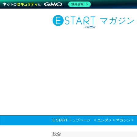
無料診断
マガジン
E START トップページ
>
エンタメ
>
マガジン
総合