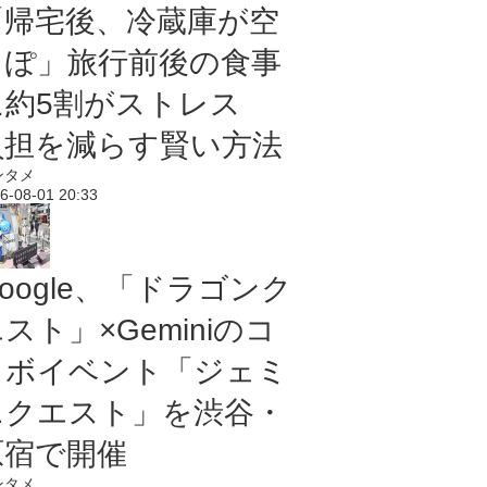
「帰宅後、冷蔵庫が空
っぽ」旅行前後の食事
に約5割がストレス
負担を減らす賢い方法
ンタメ
6-08-01 20:33
oogle、「ドラゴンク
スト」×Geminiのコ
ラボイベント「ジェミ
ニクエスト」を渋谷・
原宿で開催
ンタメ