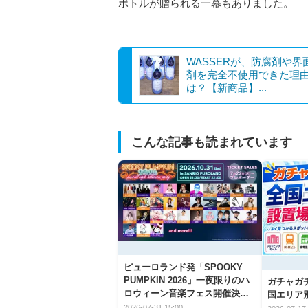
ボトルが贈られる一幕もありました。
WASSERが、防腐剤や界
剤を完全不使用できた理
は？【新商品】...
こんな記事も読まれています
ピューロランド発「SPOOKY
PUMPKIN 2026」一夜限りのハ
ガチャガ
ロウィーン音楽フェス開催決
国エリア別
定！
2026-07-31 15:00