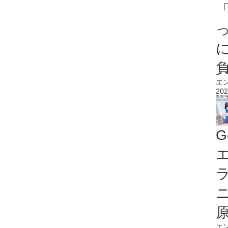
エ
202
G
エ
エ