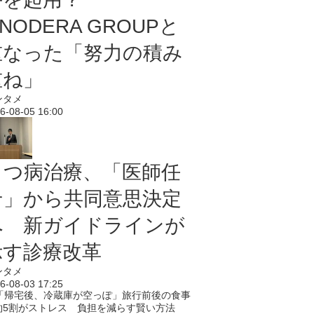
NODERA GROUPと
重なった「努力の積み
重ね」
ンタメ
6-08-05 16:00
うつ病治療、「医師任
せ」から共同意思決定
へ 新ガイドラインが
示す診療改革
ンタメ
6-08-03 17:25