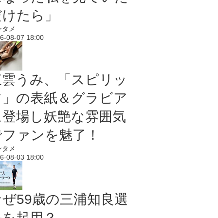
だけたら」
ンタメ
6-08-07 18:00
東雲うみ、「スピリッ
ツ」の表紙＆グラビア
に登場し妖艶な雰囲気
でファンを魅了！
ンタメ
6-08-03 18:00
なぜ59歳の三浦知良選
手を起用？