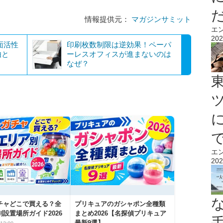
情報提供元：
マガジンサミット
エ
202
面活性
印刷枚数制限は逆効果！ペーパ
由と
ーレスオフィスが進まないのは
なぜ？
エ
202
チャどこで買える？全
プリキュアのガシャポン全種類
設置場所ガイド2026
まとめ2026【名探偵プリキュア
最新9選】