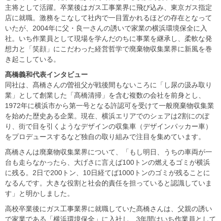
主将として活躍。卒業後はガス工事業界に飛び込み、東京ガス指定
店に就職。激務をこなして社内で一目置かれるほどの存在となって
いたが、2004年に父・良一さんの誘いで家業の横浜環境保全に入
社。いち作業員として現場を学んだのちに事業を継承し、柔軟な発
想力と「笑顔」にこだわった経営哲学で廃棄物収集業界に新風を巻
き起こしている。
髙橋義和代表インタビュー
同社は、髙橋さんの曽祖父が戦後間もないころに「し尿の汲み取り
業」として創業した「髙橋清掃」を含む複数の会社を前身とし、
1972年に横浜市から第一号となる許認可を受けて一般廃棄物収集業
を始めた歴史ある企業。現在、横浜エリアでのシェアは2割にのぼ
り、街で目を引くようなデザインの収集車（デザインパッカー車）
をプロデュースするなど独自の取り組みで注目を集めています。
髙橋さんは廃棄物収集業界について、「もし明日、うちの車両が一
台も走らなかったら、大げさに言えば100トンの燃えるゴミが横浜
に残る。2日で200トン、10日経てば1000トンのゴミが残ることに
なるんです。大きな役割と社会的責任を担っていると認識していま
す」と明かしました。
高校卒業後にガス工事業界に就職していた髙橋さんは、父親の誘い
で家業である「横浜環境保全」に入社し、3年間はいち作業員として