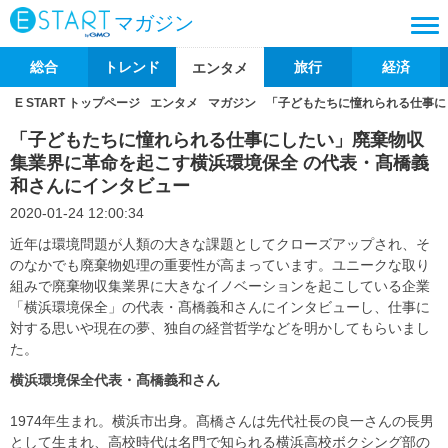
マガジン
総合
トレンド
旅行
経済
エンタメ
E START トップページ
エンタメ
マガジン
「子どもたちに憧れられる仕事に
「子どもたちに憧れられる仕事にしたい」廃棄物収
集業界に革命を起こす横浜環境保全 の代表・髙橋義
和さんにインタビュー
2020-01-24 12:00:34
近年は環境問題が人類の大きな課題としてクローズアップされ、そ
のなかでも廃棄物処理の重要性が高まっています。ユニークな取り
組みで廃棄物収集業界に大きなイノベーションを起こしている企業
「横浜環境保全」の代表・髙橋義和さんにインタビューし、仕事に
対する思いや現在の夢、独自の経営哲学などを明かしてもらいまし
た。
横浜環境保全代表・
髙橋義和さん
1974年生まれ。横浜市出身。髙橋さんは先代社長の良一さんの長男
として生まれ、高校時代は名門で知られる横浜高校ボクシング部の