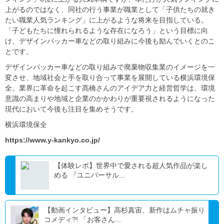
上がるのではなく、同社の行う事業が職業として「子供たちの就き
たい職業人気ランキング」に上がるような将来を目指している。
「子どもたちに憧れられるような存在になろう」という目標に向
け、デザインパッカー車などの取り組みに今後も励んでいくとのこ
とです。
デザインパッカー車などの取り組みで廃棄物収集業のイメージを一
変させ、地域社会と手を取り合って事業を展開している横浜環境保
全。業界に革命を起こす髙橋さんのアイデア力と経営哲学は、環境
意識の高まりや地域と企業のかかわりが重要視されるようになった
現代において今後も注目を集めそうです。
横浜環境保全
https://www.y-kankyo.co.jp/
【体験レポ】世界中で愛される超人気作品が楽し
める 『ユニバーサル...
【動画インタビュー】高杉真宙、新作はムチャ振り
コメディ?! 「お客さん...