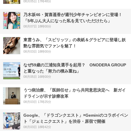
08月05日 17時48分
乃木坂46・賀喜遥香が週刊少年チャンピオンに登場！
「5年ぶん大人になった私を見ていただけたら」
08月07日 18時00分
東雲うみ、「スピリッツ」の表紙＆グラビアに登場し妖
艶な雰囲気でファンを魅了！
08月03日 18時00分
なぜ59歳の三浦知良選手を起用？ ONODERA GROUP
と重なった「努力の積み重ね」
08月05日 16時00分
うつ病治療、「医師任せ」から共同意思決定へ 新ガイ
ドラインが示す診療改革
08月03日 17時25分
Google、「ドラゴンクエスト」×Geminiのコラボイベン
ト「ジェミニクエスト」を渋谷・原宿で開催
08月03日 18時42分