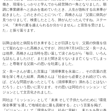
働き、現場をしっかりと学んでから経営陣の一角となりました。順
調に事業継承へと歩みを進めていたとき、人生が急転する出来事が
起きました。このときのことについて、髙橋さんは「父親に病気が
見つかりまして。検査したところ、肺がんだったんですね。ステー
ジ4。『来年の夏を越えられるか分かりません』と宣告を受けまし
た」と振り返ります。
以降は会社と病院を行き来することが日課となり、父親の快復を信
じて疑わなかった髙橋さんですが、2011年7月14日に父・良一さん
は他界。髙橋さんは当時を思い返して涙ぐみながら「毎日、いろん
な話もしましたけど、まだまだ聞き足りないまま亡くなってしまっ
た」と尊敬する父親への思いを吐露しました。
父・良一さんが遺した言葉は「清掃事業を永遠に」。その言葉の意
味を深く考えた結果、髙橋さんは「社会から必要とされ続けていれ
ば、どんな問題があったとしても（清掃事業が）潰れることはない
だろう」という思いに至ります。その思いは同社のミッション・ビ
ジョンとして文言化されました。
同社は『ミッション』として「未来 そして子供たちのために “環境
保全事業”を通して地域社会に最も貢献する」という言葉を掲げ、
『ビジョン』として「環境を守り、社会に貢献し、私たちを取り巻