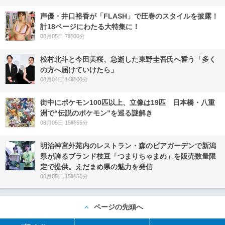
声優・井口裕香が「FLASH」で圧巻のスタイルを披露！
計18ページにわたる大特集に！
08月05日 7時00分
松村北斗と今田美桜、急逝した東野圭吾氏へ誓う「多く
の方へ届けていけたら」
08月04日 14時00分
街中にポケモン100匹以上、立像は19匹 日本橋・八重
洲で“伝説のポケモン”を巡る謎解き
08月05日 15時55分
明治神宮外苑内のレストラン・森のビアガーデンで新潟
県が誇るブランド枝豆「つまりちゃまめ」を販売数量限
定で提供。えだまめ県の魅力を発信
08月05日 15時51分
ページの先頭へ