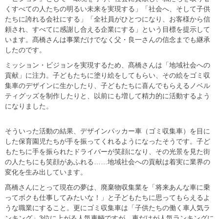
くすべての人たちの明るい未来を実現する」「社会へ、そして子供
たちに誇れる会社にする」「全社員がひとつになり、お客様から信
頼され、すべてに感謝し合える企業にする」という目標を提示して
います。髙橋さんは事業だけでなく父・良一さんの信念までも継承
したのです。
ミッション・ビジョンを実現するため、髙橋さんは「地域社会への
貢献」に注力。子どもたちに塗り絵をしてもらい、その絵をゴミ収
集車のデザインに生かしたり、子どもたちに喜んでもらえるノベル
ティグッズを制作したりと、以前にも増して精力的に活動するよう
になりました。
そういった活動の結果、デザインパッカー車（ゴミ収集車）を目に
した保育園児たちが手を振ってくれるようになったそうです。子ど
もたちに手を振られたドライバーが笑顔になり、その光景を見た街
の人たちにも笑顔があふれる……地域社会への貢献は着実に業界の
変化を生み出しています。
髙橋さんにとって現在の夢は、廃棄物収集業を「将来あんな車に乗
ってボクも仕事してみたいな！」と子どもたちに思ってもらえるよ
うな職業にすること。更にゴミ収集車は「子供たちの働く車人気ラ
ンキング」3位に上がる人気車輌ですが、車だけが人気ランキングに