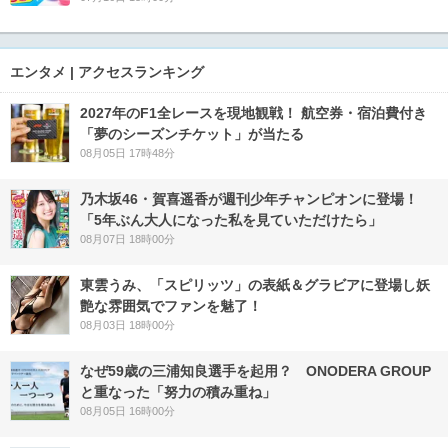
エンタメ | アクセスランキング
2027年のF1全レースを現地観戦！ 航空券・宿泊費付き
「夢のシーズンチケット」が当たる
08月05日 17時48分
乃木坂46・賀喜遥香が週刊少年チャンピオンに登場！
「5年ぶん大人になった私を見ていただけたら」
08月07日 18時00分
東雲うみ、「スピリッツ」の表紙＆グラビアに登場し妖
艶な雰囲気でファンを魅了！
08月03日 18時00分
なぜ59歳の三浦知良選手を起用？ ONODERA GROUP
と重なった「努力の積み重ね」
08月05日 16時00分