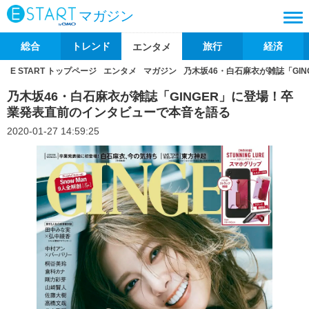
マガジン
総合
トレンド
旅行
経済
エンタメ
E START トップページ
エンタメ
マガジン
乃木坂46・白石麻衣が雑誌「GI
乃木坂46・白石麻衣が雑誌「GINGER」に登場！卒
業発表直前のインタビューで本音を語る
2020-01-27 14:59:25