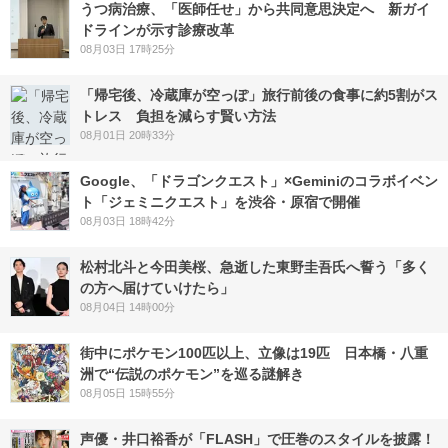
うつ病治療、「医師任せ」から共同意思決定へ 新ガイ
ドラインが示す診療改革
08月03日 17時25分
「帰宅後、冷蔵庫が空っぽ」旅行前後の食事に約5割がス
トレス 負担を減らす賢い方法
08月01日 20時33分
Google、「ドラゴンクエスト」×Geminiのコラボイベン
ト「ジェミニクエスト」を渋谷・原宿で開催
08月03日 18時42分
松村北斗と今田美桜、急逝した東野圭吾氏へ誓う「多く
の方へ届けていけたら」
08月04日 14時00分
街中にポケモン100匹以上、立像は19匹 日本橋・八重
洲で“伝説のポケモン”を巡る謎解き
08月05日 15時55分
声優・井口裕香が「FLASH」で圧巻のスタイルを披露！