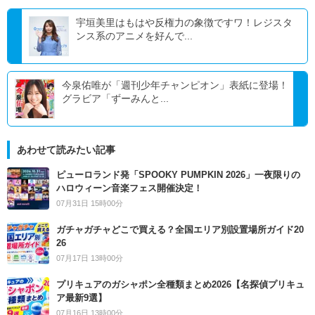
宇垣美里はもはや反権力の象徴ですワ！レジスタ
ンス系のアニメを好んで...
今泉佑唯が「週刊少年チャンピオン」表紙に登場！
グラビア「ずーみんと...
あわせて読みたい記事
ピューロランド発「SPOOKY PUMPKIN 2026」一夜限りの
ハロウィーン音楽フェス開催決定！
07月31日 15時00分
ガチャガチャどこで買える？全国エリア別設置場所ガイド20
26
07月17日 13時00分
プリキュアのガシャポン全種類まとめ2026【名探偵プリキュ
ア最新9選】
07月16日 13時00分