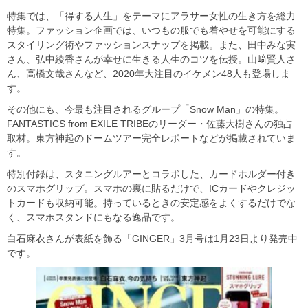
特集では、「得する人生」をテーマにアラサー女性の生き方を総力
特集。ファッション企画では、いつもの服でも着やせを可能にする
スタイリング術やファッションスナップを掲載。また、田中みな実
さん、弘中綾香さんが幸せに生きる人生のコツを伝授。山﨑賢人さ
ん、高橋文哉さんなど、2020年大注目のイケメン48人も登場しま
す。
その他にも、今最も注目されるグループ「Snow Man」の特集。
FANTASTICS from EXILE TRIBEのリーダー・佐藤大樹さんの独占
取材。東方神起のドームツアー完全レポートなどが掲載されていま
す。
特別付録は、スタニングルアーとコラボした、カードホルダー付き
のスマホグリップ。スマホの裏に貼るだけで、ICカードやクレジッ
トカードも収納可能。持っているときの安定感をよくするだけでな
く、スマホスタンドにもなる逸品です。
白石麻衣さんが表紙を飾る「GINGER」3月号は1月23日より発売中
です。