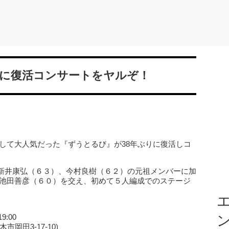
りに復活コンサートをヤルぞ！
プとして大人気だった『ずうとるび』が38年ぶりに復活しコ
新井康弘（６３）、今村良樹（６２）の元祖メンバーに加
た池田善彦（６０）を交え、初めて５人編成でのステージ
エ
9:00
岡田3-17-10)