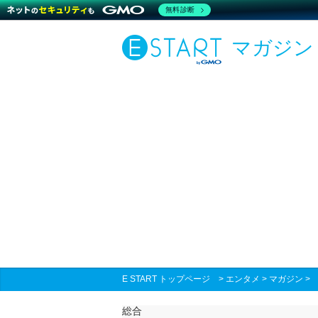
無料診断
マガジン
E START トップページ
>
エンタメ
>
マガジン
総合