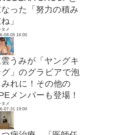
重なった「努力の積み
重ね」
ンタメ
6-08-05 16:00
東雲うみが「ヤングキ
ング」のグラビアで泡
まみれに！その他の
PPEメンバーも登場！
ンタメ
6-07-31 19:00
うつ病治療、「医師任