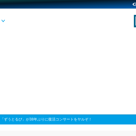
>
「ずうとるび」が38年ぶりに復活コンサートをヤルぞ！