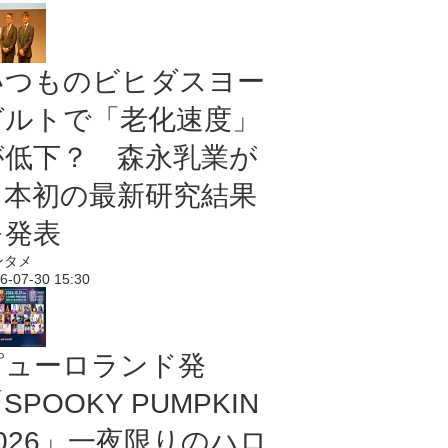
いつものビヒダスヨー
グルトで「老化速度」
が低下？ 森永乳業が
日本初の最新研究結果
を発表
ンタメ
6-07-30 15:30
ピューロランド発
SPOOKY PUMPKIN
2026」一夜限りのハロ