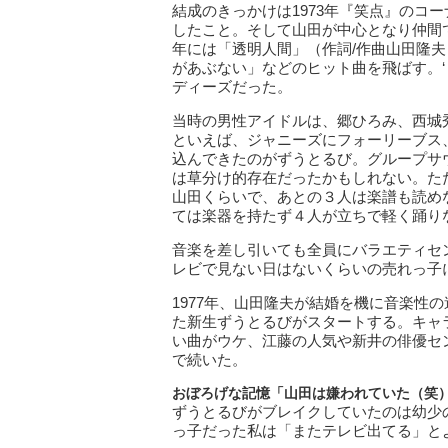
結成のきっかけは1973年『笑点』のコ
したこと。そして山田が中心となり仲間
年には「透明人間」（作詞/作曲山田隆
があぶない」などのヒット曲を飛ばす。‘
ディーズだった。
当時の男性アイドルは、郷ひろみ、西城
といえば、ジャニーズにフォーリーブス
込んできたのがずうとるび。グループサ
は草分け的存在だったかもしれない。た
山田くらいで、あとの３人は楽譜も読め
ては楽器を持たず４人が立ちで軽く踊り
音楽を差し引いても全員にバラエティセ
レビで見ない日はないくらいの売れっ子
1977年、山田隆夫が結婚を機に音楽性
た新生ずうとるびがスタートする。キャ
い曲がウケ、江藤の人気や新井の俳優セン
で続いた。
おぼろげな記憶「山田は嫌われていた（笑
ずうとるびがブレイクしていたのは幼少
っ子だった私は「またテレビ出てる」と