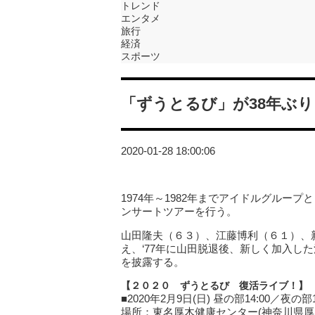
トレンド
エンタメ
旅行
経済
スポーツ
「ずうとるび」が38年ぶ
2020-01-28 18:00:06
1974年～1982年までアイドルグルー
ンサートツアーを行う。
山田隆夫（６３）、江藤博利（６１）、
え、‘77年に山田脱退後、新しく加入し
を披露する。
【２０２０ ずうとるび 復活ライブ！】
■2020年2月9日(日) 昼の部14:00／夜の部1
場所：東名厚木健康センター(神奈川県厚木市