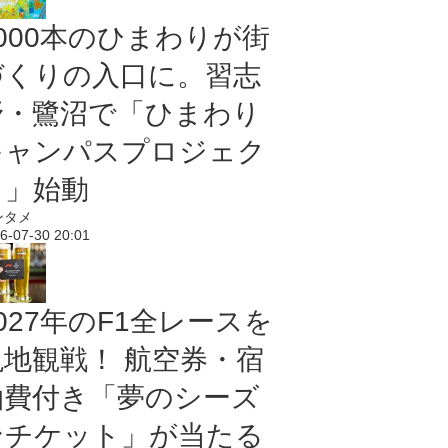
5000本のひまわりが街
づくりの入口に。習志
野・鷺沼で「ひまわり
キャンパスプロジェク
ト」始動
ンタメ
6-07-30 20:01
027年のF1全レースを
現地観戦！ 航空券・宿
泊費付き「夢のシーズ
ンチケット」が当たる