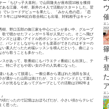
ーナー「ちびっ子大喜利」で山田隆夫が座布団10枚を獲得
である江藤、今村、新井の４人で活動がスタートした。翌
夫）でレコードデビューを果たし、「みかん色の恋」「恋
７５年にはNHK紅白歌合戦にも出場、対戦相手はキャン
エ
202
秀樹、野口五郎の御三家を中心にピンが多い中、グループ
、歌で聴かせたフィンガー５等が人気だった。そこへ飛び
ウンズとは違いアイドル的ポジションでのバンドグループ
だ、バンドとしながらそもそも楽器ができたのはギターの
ない素人だったため猛レッスンを積んだという。曲によっ
ながら歌うことも多かった。
ンスがあって、歌番組にもバラエティ番組にも出演し、テ
に。特に子どもや若い女の子の人気者になった。
の違いもあって脱退し、一般公募から選ばれた池田を加え
ラが濃かった山田は抜けたが、コミックバンドとして楽し
スが光るなどあってグループとしての活動は1982年ま
エ
）」
202
の頃だったので記憶はおぼろげだが、小さい頃からテレビ
よく思った。