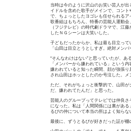
当時は今のように沢山のお笑い芸人が出
イドルを含めた歌手がメインで、コント
で、ちょっとしたヨゴレも任せられるア
歌番組はもちろん、特番の芸能人運動会
（フジテレビ）の時代劇ドラマで、江藤
したＮＧシーンは大笑いした。
子どもだったからか、私は最も目立って
「山田は目立とうとしすぎ。絶対メンバ
“そんなわけはない”と思っていたが、
「メンバーから嫌われている」という内
嫌われていると知った瞬間、顔が強張り
され山田はホッとしたのか号泣した。メ
ただ、それがちょっと衝撃的で、山田が
だ、嫌われてたんだ」と思った。
芸能人のグループってテレビでは仲良さ
になった。私は「人間関係には裏がある
るびの仲について本当の所はよく知らな
最後に、ずうとるびが好きだった証が棚