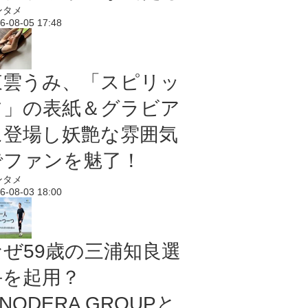
ンタメ
6-08-05 17:48
東雲うみ、「スピリッ
ツ」の表紙＆グラビア
に登場し妖艶な雰囲気
でファンを魅了！
ンタメ
6-08-03 18:00
なぜ59歳の三浦知良選
手を起用？
NODERA GROUPと