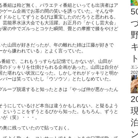
る番組は殆ど無く、バラエティ番組といっても出演者はア
やゲーム企画でお茶の間の笑いを誘っていた。そんな中
イドルとしてずうとるびは重宝したのだろうと思われる。
、芸能界水泳大会でも大活躍。お正月の「かくし芸大会」
が家の中でズルっとコケた瞬間、畳との摩擦で膝をやけど
いた山田が好きだったが、年の離れた姉は江藤が好きで
ーから嫌われている」とよく言っていた。
ある番組で、これもうっすらな記憶でしかないが、山田が
容のドッキリを仕掛けられる企画があった。山田は自分が
エ
202
居た堪れない状況になった。しかしそれがドッキリと明か
ンバーは笑っていたし「ウソウソ」とたしなめていた。
グループ脱退すると知ったときは「やっぱ仲が悪かったん
2
そうにしているけど本当は違うかもしれない、と疑るよう
」ということをずうとるびから知った。もちろん、ずうと
いが（笑）・・・。
の奥に残っていたので貼っておく。