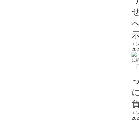
エ
202
エ
202