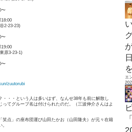
0〜
18:00
23-23)
0〜
19:00
3-23-1)
0〜
エ
202
un/zuutorubi
？・・・という人は多いはず、なんせ38年も前に解散し
じってグループ名は付けられたのだ。（三波伸介さんはよ
）
「
「笑点」の座布団運び山田たかお（山田隆夫）が元々在籍
い。