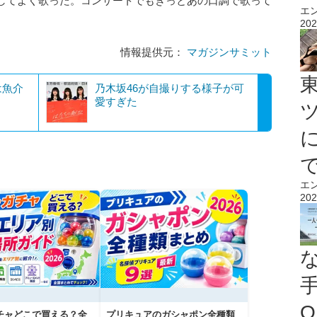
してよく歌った。コンサートでもきっとあの口調で歌って
エ
202
情報提供元：
マガジンサミット
は魚介
乃木坂46が自撮りする様子が可
愛すぎた
エ
202
O
チャどこで買える？全
プリキュアのガシャポン全種類