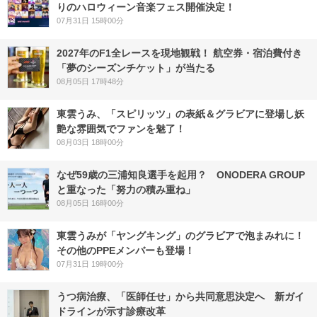
りのハロウィーン音楽フェス開催決定！
07月31日 15時00分
2027年のF1全レースを現地観戦！ 航空券・宿泊費付き
「夢のシーズンチケット」が当たる
08月05日 17時48分
東雲うみ、「スピリッツ」の表紙＆グラビアに登場し妖
艶な雰囲気でファンを魅了！
08月03日 18時00分
なぜ59歳の三浦知良選手を起用？ ONODERA GROUP
と重なった「努力の積み重ね」
08月05日 16時00分
東雲うみが「ヤングキング」のグラビアで泡まみれに！
その他のPPEメンバーも登場！
07月31日 19時00分
うつ病治療、「医師任せ」から共同意思決定へ 新ガイ
ドラインが示す診療改革