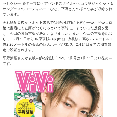
ゃセクシー”をテーマにヘアバンドスタイルやヒョウ柄ジャケット＆
サングラスのコーディネートなど、平野さんの様々な姿が収録され
ています。
表紙解禁直後からネット書店では発売日前に予約が完売。発売日直
後は書店にも在庫がなくなるという事態に。そういった反響を受
け、今回の緊急重版が決定となりました。また、今回の重版を記念
して、2月１日からJR原宿駅の表参道口改札横に高さ2.7メートル×
幅2.25メートルの表紙の巨大ボードが出現。2月14日までの期間限
定で設置されます。
平野紫耀さんが表紙を飾る雑誌「ViVi」3月号は1月23日より発売中
です。