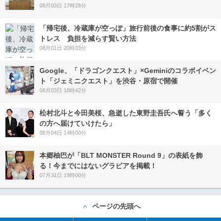
08月03日 17時25分
「帰宅後、冷蔵庫が空っぽ」旅行前後の食事に約5割がス
トレス 負担を減らす賢い方法
08月01日 20時33分
Google、「ドラゴンクエスト」×Geminiのコラボイベン
ト「ジェミニクエスト」を渋谷・原宿で開催
08月03日 18時42分
松村北斗と今田美桜、急逝した東野圭吾氏へ誓う「多く
の方へ届けていけたら」
08月04日 14時00分
本郷柚巴が「BLT MONSTER Round 9」の表紙を飾
る！今までにはないグラビアを掲載！
07月31日 19時00分
ページの先頭へ