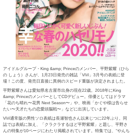
アイドルグループ・King &amp; Princeのメンバー、平野紫耀（ひら
の しょう）さんが、1月23日発売の雑誌「ViVi」3月号の表紙に登
場！この度、発売日直後に異例のスピード重版が決定されました。
平野紫耀さんは愛知県名古屋市出身の現在22歳。2018年にKing
&amp; PrinceのメンバーとしてCDデビュー。俳優としてはドラマ
「花のち晴れ〜花男 Next Season〜」や、映画「かぐや様は告らせ
たい〜天才たちの恋愛頭脳戦〜」などに出演しています。
ViVi通常版の男性ソロ表紙は長瀬智也さん以来じつに22年ぶり。同
誌では表紙に加え、「クラクラするほど平野紫耀」と題し、平野さ
んの特集が10ページにわたり掲載されています。特集では、“やんち