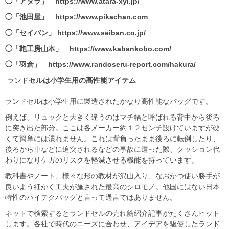
◯「アタラ」
https://www.atara-xyl.jp/
◯「
池田屋
」
https://www.pikachan.com
◯「
セイバン
」
https://www.seiban.co.jp/
◯「鞄工房山本」
https://www.kabankobo.com/
◯「羽倉」
https://www.randoseru-report.com/hakura/
ランド
セルは小学生用の高性能アイテム
ランドセルは小学生用に製造されたかなり高性能なバッグです。
例えば、リュックと大きく違うのはマチ幅と呼ばれる背中から後ろ
に突き出た部分。ここは各メーカー約１２センチ設けていますが硬
くて簡単には潰れません。これは背負ったまま後ろに転倒したり、
後ろから車などに追突されるなどの事故に遭った際、クッション代
わりになりケガのリスクを軽減させる機能を持っています。
教科書やノート、様々な形の教材が沢山入り、なおかつ使い勝手が
良いよう細かく工夫が施された最高のシロモノ。他国にはない日本
特性のハイテクバッグと言って過言ではありません。
ネットで検索するとランドセルの売れ筋紹介記事がたくさんヒット
します。各社で時代のニーズに合わせ、アイデアを駆使したランド