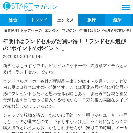
マガジン
総合
トレンド
旅行
経済
エンタメ
E START トップページ
エンタメ
マガジン
年明けはランドセルがお買い得！
年明けはランドセルがお買い得！「ランドセル選び
の“ポイントのポイント”」
2020-01-30 12:08:42
新学期はもうすぐです。ピカピカの小学一年生の必須アイテムとい
えば「ランドセル」ですね。
ランドセルメーカー各社が新製品を出すのは４～６月で、テレビＣ
Ｍも夏には打ち出すのが普通です。これは夏休み帰省時に祖父母が
孫にプレゼントしたいと思わせる戦略もあり、また近年は親と祖父
母がお金を出し合って購入する傾向から１０万前後の高額なタイプ
が売れ筋になっているとか。
ショップで現物を購入、あるいは予約して年明けからユーザーへ届
くというのが通常なので、つまり年が明けた１～２月にはとっくに
購入済みという人も多いかもしれませんが、
実はこの時期、メーカ