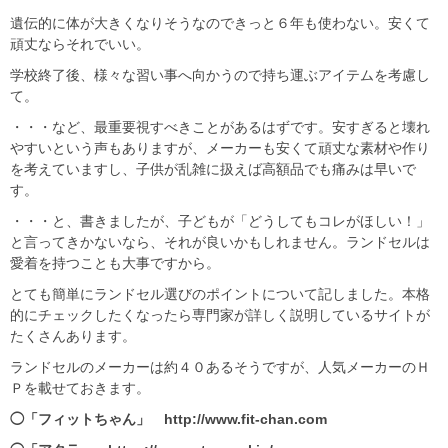
遺伝的に体が大きくなりそうなのできっと６年も使わない。安くて
頑丈ならそれでいい。
学校終了後、様々な習い事へ向かうので持ち運ぶアイテムを考慮し
て。
・・・など、最重要視すべきことがあるはずです。安すぎると壊れ
やすいという声もありますが、メーカーも安くて頑丈な素材や作り
を考えていますし、子供が乱雑に扱えば高額品でも痛みは早いで
す。
・・・と、書きましたが、子どもが「どうしてもコレがほしい！」
と言ってきかないなら、それが良いかもしれません。ランドセルは
愛着を持つことも大事ですから。
とても簡単にランドセル選びのポイントについて記しました。本格
的にチェックしたくなったら専門家が詳しく説明しているサイトが
たくさんあります。
ランドセルのメーカーは約４０あるそうですが、人気メーカーのＨ
Ｐを載せておきます。
◯「
フィットちゃん
」
http://www.fit-chan.com