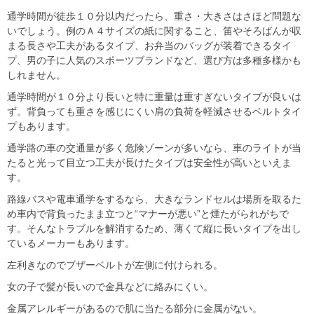
通学時間が徒歩１０分以内だったら、重さ・大きさはさほど問題な
いでしょう。例のＡ４サイズの紙に関すること、笛やそろばんが収
まる長さや工夫があるタイプ、お弁当のバッグが装着できるタイ
プ、男の子に人気のスポーツブランドなど、選び方は多種多様かも
しれません。
通学時間が１０分より長いと特に重量は重すぎないタイプが良いは
ず。背負っても重さを感じにくい肩の負荷を軽減させるベルトタイ
プもあります。
通学路の車の交通量が多く危険ゾーンが多いなら、車のライトが当
たると光って目立つ工夫が長けたタイプは安全性が高いといえま
す。
路線バスや電車通学をするなら、大きなランドセルは場所を取るた
め車内で背負ったまま立つと“マナーが悪い”と煙たがられがちで
す。そんなトラブルを解消するため、薄くて縦に長いタイプを出し
ているメーカーもあります。
左利きなのでブザーベルトが左側に付けられる。
女の子で髪が長いので金具などに絡みにくい。
金属アレルギーがあるので肌に当たる部分に金属がない。