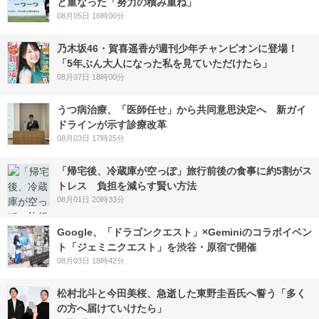
と重なった「努力の積み重ね」
08月05日 16時00分
乃木坂46・賀喜遥香が週刊少年チャンピオンに登場！
「5年ぶん大人になった私を見ていただけたら」
08月07日 18時00分
うつ病治療、「医師任せ」から共同意思決定へ 新ガイ
ドラインが示す診療改革
08月03日 17時25分
「帰宅後、冷蔵庫が空っぽ」旅行前後の食事に約5割がス
トレス 負担を減らす賢い方法
08月01日 20時33分
Google、「ドラゴンクエスト」×Geminiのコラボイベン
ト「ジェミニクエスト」を渋谷・原宿で開催
08月03日 18時42分
松村北斗と今田美桜、急逝した東野圭吾氏へ誓う「多く
の方へ届けていけたら」