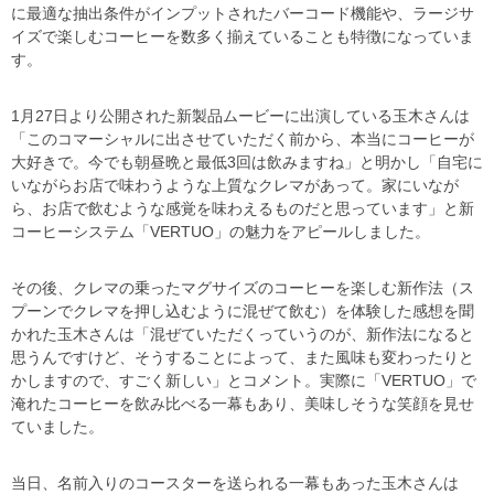
に最適な抽出条件がインプットされたバーコード機能や、ラージサ
イズで楽しむコーヒーを数多く揃えていることも特徴になっていま
す。
1月27日より公開された新製品ムービーに出演している玉木さんは
「このコマーシャルに出させていただく前から、本当にコーヒーが
大好きで。今でも朝昼晩と最低3回は飲みますね」と明かし「自宅に
いながらお店で味わうような上質なクレマがあって。家にいなが
ら、お店で飲むような感覚を味わえるものだと思っています」と新
コーヒーシステム「VERTUO」の魅力をアピールしました。
その後、クレマの乗ったマグサイズのコーヒーを楽しむ新作法（ス
プーンでクレマを押し込むように混ぜて飲む）を体験した感想を聞
かれた玉木さんは「混ぜていただくっていうのが、新作法になると
思うんですけど、そうすることによって、また風味も変わったりと
かしますので、すごく新しい」とコメント。実際に「VERTUO」で
淹れたコーヒーを飲み比べる一幕もあり、美味しそうな笑顔を見せ
ていました。
当日、名前入りのコースターを送られる一幕もあった玉木さんは