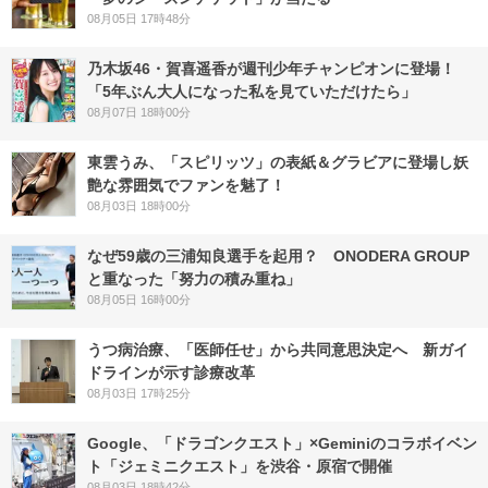
08月05日 17時48分
乃木坂46・賀喜遥香が週刊少年チャンピオンに登場！
「5年ぶん大人になった私を見ていただけたら」
08月07日 18時00分
東雲うみ、「スピリッツ」の表紙＆グラビアに登場し妖
艶な雰囲気でファンを魅了！
08月03日 18時00分
なぜ59歳の三浦知良選手を起用？ ONODERA GROUP
と重なった「努力の積み重ね」
08月05日 16時00分
うつ病治療、「医師任せ」から共同意思決定へ 新ガイ
ドラインが示す診療改革
08月03日 17時25分
Google、「ドラゴンクエスト」×Geminiのコラボイベン
ト「ジェミニクエスト」を渋谷・原宿で開催
08月03日 18時42分