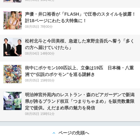
声優・井口裕香が「FLASH」で圧巻のスタイルを披露！
計18ページにわたる大特集に！
08月05日 7時00分
松村北斗と今田美桜、急逝した東野圭吾氏へ誓う「多く
の方へ届けていけたら」
08月04日 14時00分
街中にポケモン100匹以上、立像は19匹 日本橋・八重
洲で“伝説のポケモン”を巡る謎解き
08月05日 15時55分
明治神宮外苑内のレストラン・森のビアガーデンで新潟
県が誇るブランド枝豆「つまりちゃまめ」を販売数量限
定で提供。えだまめ県の魅力を発信
08月05日 15時51分
ページの先頭へ