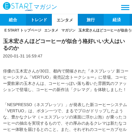
マガジン
総合
トレンド
旅行
経済
エンタメ
E START トップページ
エンタメ
マガジン
玉木宏さんほどコーヒーが似合う
玉木宏さんほどコーヒーが似合う格好いい大人はい
るのか
2020-01-31 16:59:47
俳優の玉木宏さんが30日、都内で開催された『ネスプレッソ 新コー
ヒーシステム「VERTUO」発売記念トークショー』に登場。コーヒ
ー愛飲家の玉木さんは、コーヒーっぽい落ち着いた雰囲気のファッ
ションで登場し、コーヒーの新作法「クレマグ」を体験しました！
「NESPRESSO（ネスプレッソ）」が発表した新コーヒーシステム
「VERTUO」は、ボタン一つで、まるでプロがドリップしたよう
な、豊かなクレマ（＝エスプレッソの液面に浮かぶ泡）が乗ったコ
ーヒーの抽出を実現するもので、その厚みのあるクレマは新たなコ
ーヒー体験を届けるとのこと。また、それぞれのコーヒーカプセル