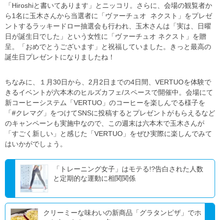
「Hiroshiと書いてあります」とニッコリ。さらに、会場の観覧者か
ら1名に玉木さんから当選者に「ヴァーチュオ ネクスト」をプレゼ
ントするラッキードロー抽選会も行われ、玉木さんは「実は、日曜
日が誕生日でした」という女性に「ヴァーチュオ ネクスト」を贈
呈。「おめでとうございます」と祝福していました。きっと最高の
誕生日プレゼントになりましたね！
ちなみに、１月30日から、2月2日までの4日間、VERTUOを体験で
きるイベントが六本木のヒルズカフェ/スペースで開催中。会場にて
新コーヒーシステム「VERTUO」のコーヒーを楽しんでる様子を
「#クレマグ」をつけてSNSに投稿するとプレゼントがもらえるなど
のキャンペーンも実施中なので、この週末は六本木で玉木さんが
「すごく新しい」と感じた「VERTUO」をぜひ実際に楽しんでみて
はいかがでしょう。
「トレーニング女子」はモテる!?告白された人数
と定期的な運動に相関関係
クリーミーな味わいの新商品「グラタンピザ」でホ