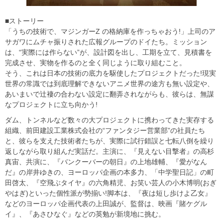
■ストーリー
「うちの技術で、マジンガーZ の格納庫を作っちゃおう!」上司のア
サガワにムチャ振りされた広報グループのドイたち。ミッション
は、“実際には作らない”が、設計図を出し、工期を立て、見積書を
完成させ、実物を作るのと全く同じように取り組むこと。
そう、これは日本の技術の底力を駆使したプロジェクトだった!現実
世界の常識では到底理解できないアニメ世界の途方も無い設定や、
あいまいで辻褄の合わない設定に翻弄されながらも、彼らは、無謀
なプロジェクトに立ち向かう!
ダム、トンネルなど数々の大プロジェクトに携わってきた実存する
組織、前田建設工業株式会社の“ファンタジー営業部”の社員たち
と、彼らを支えた技術者たちが、実際に試行錯誤と七転八倒を繰り
返しながら取り組んだ実話だ。主演に、『見えない目撃者』の高杉
真宙、共演に、『バンクーバーの朝日』の上地雄輔、『愛がなん
だ』の岸井ゆきの、ヨーロッパ企画の本多力、「中学聖日記」の町
田啓太、『空飛ぶタイヤ』の六角精児、お笑い芸人の小木博明(おぎ
やはぎ)といった個性派が勢揃い!脚本は、『夜は短し歩けよ乙女』
などのヨーロッパ企画代表の上田誠が、監督は、映画『賭ケグル
イ』、『あさひなぐ』などの英勉が新境地に挑む。