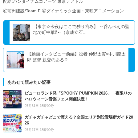
配給:バンダイナムコアーツ 東京テアトル
Ⓒ前田建設/Team F Ⓒダイナミック企画・東映アニメーション
【東京☆今夜はここで独り呑み】 ～呑んべえの聖
地で町中華⁉～（京成立石...
【動画インタビュー前編】役者 仲野太賀×中川龍太
郎 監督 親交のある２...
あわせて読みたい記事
ピューロランド発「SPOOKY PUMPKIN 2026」一夜限りの
ハロウィーン音楽フェス開催決定！
07月31日 15時00分
ガチャガチャどこで買える？全国エリア別設置場所ガイド20
26
07月17日 13時00分