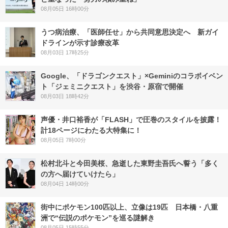
08月05日 16時00分
うつ病治療、「医師任せ」から共同意思決定へ 新ガイ
ドラインが示す診療改革
08月03日 17時25分
Google、「ドラゴンクエスト」×Geminiのコラボイベン
ト「ジェミニクエスト」を渋谷・原宿で開催
08月03日 18時42分
声優・井口裕香が「FLASH」で圧巻のスタイルを披露！
計18ページにわたる大特集に！
08月05日 7時00分
松村北斗と今田美桜、急逝した東野圭吾氏へ誓う「多く
の方へ届けていけたら」
08月04日 14時00分
街中にポケモン100匹以上、立像は19匹 日本橋・八重
洲で“伝説のポケモン”を巡る謎解き
08月05日 15時55分