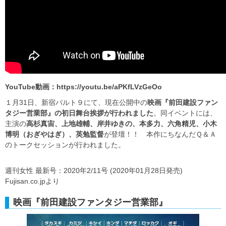
YouTube動画：https://youtu.be/aPKfLVzGeOo
１月31日、新宿バルト９にて、現在公開中の
映画『前田建設ファン
タジー営業部』の初日舞台挨拶が行われました
。同イベントには、
主演の
高杉真宙、上地雄輔、岸井ゆきの、本多力、六角精児、小木
博明（おぎやはぎ）、英勉監督
が登壇！！ 本作にちなんだＱ＆Ａ
のトークセッションが行われました。
週刊女性 最新号：2020年2/11号 (2020年01月28日発売)
Fujisan.co.jpより
映画『前田建設ファンタジー営業部』