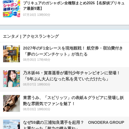
プリキュアのガシャポン全種類まとめ2026【名探偵プリキュ
ア最新9選】
07月16日 13時00分
エンタメ | アクセスランキング
2027年のF1全レースを現地観戦！ 航空券・宿泊費付き
「夢のシーズンチケット」が当たる
08月05日 17時48分
乃木坂46・賀喜遥香が週刊少年チャンピオンに登場！
「5年ぶん大人になった私を見ていただけたら」
08月07日 18時00分
東雲うみ、「スピリッツ」の表紙＆グラビアに登場し妖
艶な雰囲気でファンを魅了！
08月03日 18時00分
なぜ59歳の三浦知良選手を起用？ ONODERA GROUP
と重なった「努力の積み重ね」