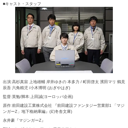
■キャスト・スタッフ
出演:高杉真宙 上地雄輔 岸井ゆきの 本多力 / 町田啓太 濱田マリ 鶴見
辰吾 六角精児 /小木博明 (おぎやはぎ)
監督:英勉/脚本:上田誠(ヨーロッパ企画)
原作:前田建設工業株式会社 『前田建設ファンタジー営業部1 「マジ
ンガーZ」地下格納庫編』(幻冬舎文庫)
永井豪『マジンガーZ』