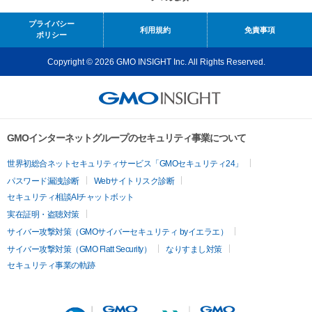
プライバシー
利用規約
免責事項
ポリシー
Copyright © 2026 GMO INSIGHT Inc. All Rights Reserved.
GMOインターネットグループのセキュリティ事業について
世界初総合ネットセキュリティサービス「GMOセキュリティ24」
パスワード漏洩診断
Webサイトリスク診断
セキュリティ相談AIチャットボット
実在証明・盗聴対策
サイバー攻撃対策（GMOサイバーセキュリティ byイエラエ）
サイバー攻撃対策（GMO Flatt Security）
なりすまし対策
セキュリティ事業の軌跡