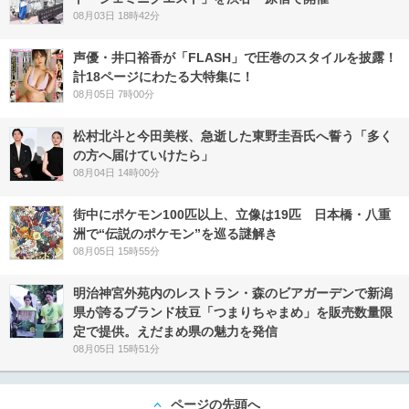
08月03日 18時42分
声優・井口裕香が「FLASH」で圧巻のスタイルを披露！
計18ページにわたる大特集に！
08月05日 7時00分
松村北斗と今田美桜、急逝した東野圭吾氏へ誓う「多く
の方へ届けていけたら」
08月04日 14時00分
街中にポケモン100匹以上、立像は19匹 日本橋・八重
洲で“伝説のポケモン”を巡る謎解き
08月05日 15時55分
明治神宮外苑内のレストラン・森のビアガーデンで新潟
県が誇るブランド枝豆「つまりちゃまめ」を販売数量限
定で提供。えだまめ県の魅力を発信
08月05日 15時51分
ページの先頭へ