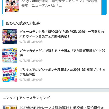
Sexy Zoneが雑誌「週刊ザテレビジョン」の表紙に
登場！ニューアルバム「...
あわせて読みたい記事
ピューロランド発「SPOOKY PUMPKIN 2026」一夜限りの
ハロウィーン音楽フェス開催決定！
07月31日 15時00分
ガチャガチャどこで買える？全国エリア別設置場所ガイド20
26
07月17日 13時00分
プリキュアのガシャポン全種類まとめ2026【名探偵プリキュ
ア最新9選】
07月16日 13時00分
エンタメ | アクセスランキング
2027年のF1全レースを現地観戦！ 航空券・宿泊費付き