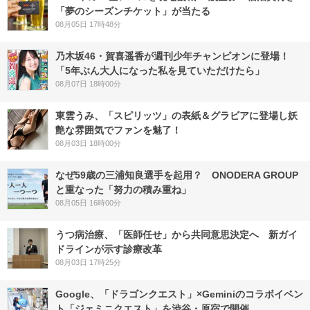
「夢のシーズンチケット」が当たる
08月05日 17時48分
乃木坂46・賀喜遥香が週刊少年チャンピオンに登場！
「5年ぶん大人になった私を見ていただけたら」
08月07日 18時00分
東雲うみ、「スピリッツ」の表紙＆グラビアに登場し妖
艶な雰囲気でファンを魅了！
08月03日 18時00分
なぜ59歳の三浦知良選手を起用？ ONODERA GROUP
と重なった「努力の積み重ね」
08月05日 16時00分
うつ病治療、「医師任せ」から共同意思決定へ 新ガイ
ドラインが示す診療改革
08月03日 17時25分
Google、「ドラゴンクエスト」×Geminiのコラボイベン
ト「ジェミニクエスト」を渋谷・原宿で開催