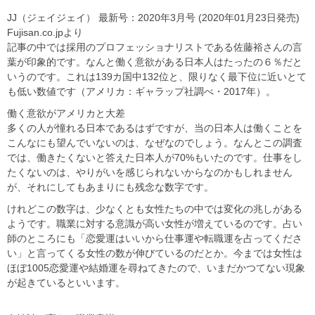
JJ（ジェイジェイ） 最新号：2020年3月号 (2020年01月23日発売)
Fujisan.co.jpより
記事の中では採用のプロフェッショナリストである佐藤裕さんの言
葉が印象的です。なんと働く意欲がある日本人はたったの６％だと
いうのです。これは139カ国中132位と、限りなく最下位に近いとて
も低い数値です（アメリカ：ギャラップ社調べ・2017年）。
働く意欲がアメリカと大差
多くの人が憧れる日本であるはずですが、当の日本人は働くことを
こんなにも望んでいないのは、なぜなのでしょう。なんとこの調査
では、働きたくないと答えた日本人が70%もいたのです。仕事をし
たくないのは、やりがいを感じられないからなのかもしれません
が、それにしてもあまりにも残念な数字です。
けれどこの数字は、少なくとも女性たちの中では変化の兆しがある
ようです。職業に対する意識が高い女性が増えているのです。占い
師のところにも「恋愛運はいいから仕事運や転職運を占ってくださ
い」と言ってくる女性の数が伸びているのだとか。今までは女性は
ほぼ1005恋愛運や結婚運を尋ねてきたので、いまだかつてない現象
が起きているといいます。