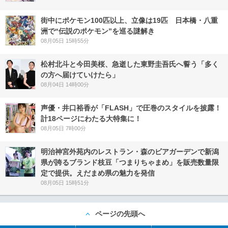
街中にポケモン100匹以上、立像は19匹 日本橋・八重
洲で“伝説のポケモン”を巡る謎解き
08月05日 15時55分
松村北斗と今田美桜、急逝した東野圭吾氏へ誓う「多く
の方へ届けていけたら」
08月04日 14時00分
声優・井口裕香が「FLASH」で圧巻のスタイルを披露！
計18ページにわたる大特集に！
08月05日 7時00分
明治神宮外苑内のレストラン・森のビアガーデンで新潟
県が誇るブランド枝豆「つまりちゃまめ」を販売数量限
定で提供。えだまめ県の魅力を発信
08月05日 15時51分
ページの先頭へ