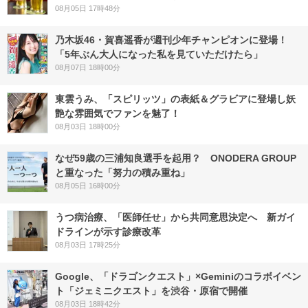
08月05日 17時48分
乃木坂46・賀喜遥香が週刊少年チャンピオンに登場！
「5年ぶん大人になった私を見ていただけたら」
08月07日 18時00分
東雲うみ、「スピリッツ」の表紙＆グラビアに登場し妖
艶な雰囲気でファンを魅了！
08月03日 18時00分
なぜ59歳の三浦知良選手を起用？ ONODERA GROUP
と重なった「努力の積み重ね」
08月05日 16時00分
うつ病治療、「医師任せ」から共同意思決定へ 新ガイ
ドラインが示す診療改革
08月03日 17時25分
Google、「ドラゴンクエスト」×Geminiのコラボイベン
ト「ジェミニクエスト」を渋谷・原宿で開催
08月03日 18時42分