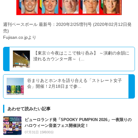
週刊ベースボール 最新号：2020年2/25増刊号 (2020年02月12日発
売)
Fujisan.co.jpより
【東京☆今夜はここで独り呑み】 ～演劇の余韻に
浸れるカウンター席～（...
谷まりあとホンネを語り合える「ストレート女子
会」開催！2月18日まで参...
あわせて読みたい記事
ピューロランド発「SPOOKY PUMPKIN 2026」一夜限りの
ハロウィーン音楽フェス開催決定！
07月31日 15時00分