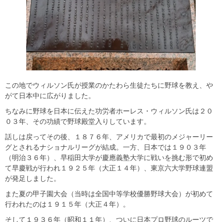
この地でウィルソン氏が授業のかたわら生徒たちに野球を教え、や
がて日本中に広がりました。
ちなみに野球を日本に伝えた功労者ホーレス・ウィルソン氏は２０
０３年、その功績で野球殿堂入りしています。
話しは戻ってその後、１８７６年、アメリカで最初のメジャーリー
グとされるナショナルリーグが結成。一方、日本では１９０３年
（明治３６年）、早稲田大学が慶應義塾大学に戦いを挑む形で初め
て早慶戦が行われ１９２５年（大正１４年）、東京六大学野球連盟
が発足しました。
また夏の甲子園大会（当時は全国中等学校優勝野球大会）が初めて
行われたのは１９１５年（大正４年）。
そして１９３６年（昭和１１年）、ついに日本プロ野球のルーツで