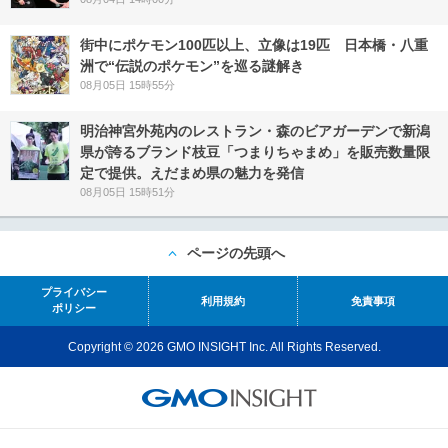
街中にポケモン100匹以上、立像は19匹 日本橋・八重
洲で“伝説のポケモン”を巡る謎解き
08月05日 15時55分
明治神宮外苑内のレストラン・森のビアガーデンで新潟
県が誇るブランド枝豆「つまりちゃまめ」を販売数量限
定で提供。えだまめ県の魅力を発信
08月05日 15時51分
ページの先頭へ
プライバシー
利用規約
免責事項
ポリシー
Copyright © 2026 GMO INSIGHT Inc. All Rights Reserved.