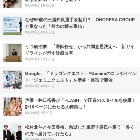
08月03日 18時00分
なぜ59歳の三浦知良選手を起用？ ONODERA GROUP
と重なった「努力の積み重ね」
08月05日 16時00分
うつ病治療、「医師任せ」から共同意思決定へ 新ガイ
ドラインが示す診療改革
08月03日 17時25分
Google、「ドラゴンクエスト」×Geminiのコラボイベン
ト「ジェミニクエスト」を渋谷・原宿で開催
08月03日 18時42分
声優・井口裕香が「FLASH」で圧巻のスタイルを披露！
計18ページにわたる大特集に！
08月05日 7時00分
松村北斗と今田美桜、急逝した東野圭吾氏へ誓う「多く
の方へ届けていけたら」
08月04日 14時00分