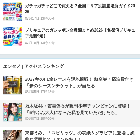
ガチャガチャどこで買える？全国エリア別設置場所ガイド20
26
07月17日 13時00分
プリキュアのガシャポン全種類まとめ2026【名探偵プリキュ
ア最新9選】
07月16日 13時00分
エンタメ | アクセスランキング
2027年のF1全レースを現地観戦！ 航空券・宿泊費付き
「夢のシーズンチケット」が当たる
08月05日 17時48分
乃木坂46・賀喜遥香が週刊少年チャンピオンに登場！
「5年ぶん大人になった私を見ていただけたら」
08月07日 18時00分
東雲うみ、「スピリッツ」の表紙＆グラビアに登場し妖
艶な雰囲気でファンを魅了！