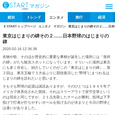
マガジン
総合
トレンド
旅行
経済
エンタメ
E START トップページ
エンタメ
マガジン
東京はじまりの碑その２……日本
東京はじまりの碑その２……日本野球のはじまりの
碑
2020-02-16 12:36:38
名物や歌、そのほか歴史的に重要な事柄が誕生した場所には『発祥
の碑』がたち観光スポットになっています。そういった場所は東京
にも多く存在し、紹介していくのがこの『東京はじまりの碑』。第
２回は、東京五輪で３大会ぶりに競技復活した“野球”にまつわるは
じまりの碑を訪れたいと思います。
そもそも野球の起源は諸説ありますが、そのひとつは１８４５年ア
メリカで体系化された競技。それはスリーアウトで攻守交替という
のは現在と同じですが、２１点先取したチームが勝利。投球は下手
投げで打者が打ちやすいボールを投げるのが決まりと今日の野球と
は違いがありました。