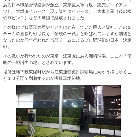
ある日本職業野球連盟が創立。東京巨人軍（現：読売ジャイアン
ツ）、大坂タイガース（現：阪神タイガース）、大東京軍（後の松
竹ロビンス）など７球団で結成されました。
この様にプロ野球の歴史とともに存在していた巨人と阪神。この２
チームの直接対戦は長く『伝統の一戦』と呼ばれていますが端緒と
なったのが同年行われた当該チームによるプロ野球初の日本一決定
戦。
その戦いが行われたのが東京・江東区にある洲崎球場。ここが『伝
統の一戦誕生の地』とされています。
場所は地下鉄東陽町駅から江東運転免許試験場に向かう様に歩くこ
と１０分弱で到着するのが洲崎球場跡地。