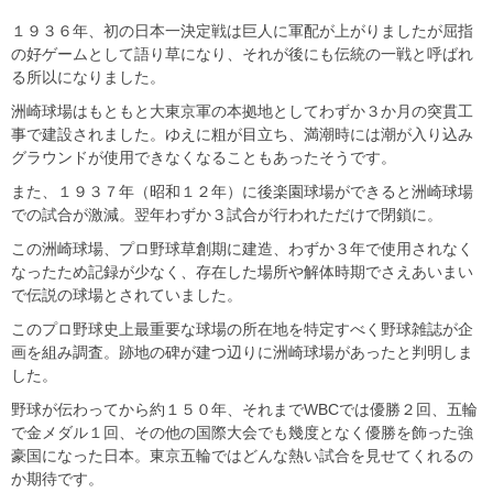
１９３６年、初の日本一決定戦は巨人に軍配が上がりましたが屈指
の好ゲームとして語り草になり、それが後にも伝統の一戦と呼ばれ
る所以になりました。
洲崎球場はもともと大東京軍の本拠地としてわずか３か月の突貫工
事で建設されました。ゆえに粗が目立ち、満潮時には潮が入り込み
グラウンドが使用できなくなることもあったそうです。
また、１９３７年（昭和１２年）に後楽園球場ができると洲崎球場
での試合が激減。翌年わずか３試合が行われただけで閉鎖に。
この洲崎球場、プロ野球草創期に建造、わずか３年で使用されなく
なったため記録が少なく、存在した場所や解体時期でさえあいまい
で伝説の球場とされていました。
このプロ野球史上最重要な球場の所在地を特定すべく野球雑誌が企
画を組み調査。跡地の碑が建つ辺りに洲崎球場があったと判明しま
した。
野球が伝わってから約１５０年、それまでWBCでは優勝２回、五輪
で金メダル１回、その他の国際大会でも幾度となく優勝を飾った強
豪国になった日本。東京五輪ではどんな熱い試合を見せてくれるの
か期待です。