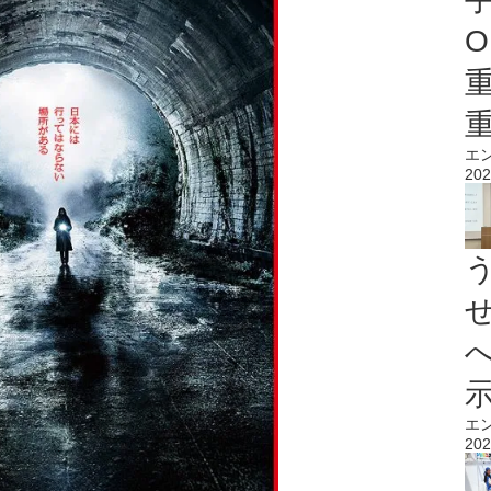
O
エ
202
エ
202