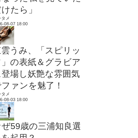
だけたら」
ンタメ
6-08-07 18:00
東雲うみ、「スピリッ
ツ」の表紙＆グラビア
に登場し妖艶な雰囲気
でファンを魅了！
ンタメ
6-08-03 18:00
なぜ59歳の三浦知良選
手を起用？