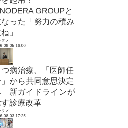
NODERA GROUPと
重なった「努力の積み
重ね」
ンタメ
6-08-05 16:00
うつ病治療、「医師任
せ」から共同意思決定
へ 新ガイドラインが
示す診療改革
ンタメ
6-08-03 17:25