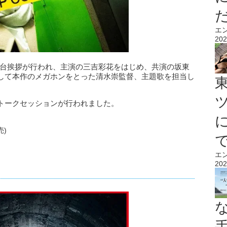
エ
202
舞台挨拶が行われ、主演の三吉彩花をはじめ、共演の坂東
して本作のメガホンをとった清水崇監督、主題歌を担当し
トークセッションが行われました。
売)
エ
202