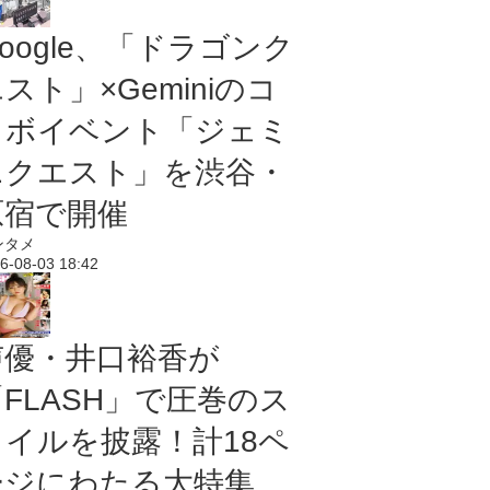
oogle、「ドラゴンク
スト」×Geminiのコ
ラボイベント「ジェミ
ニクエスト」を渋谷・
原宿で開催
ンタメ
6-08-03 18:42
声優・井口裕香が
「FLASH」で圧巻のス
タイルを披露！計18ペ
ージにわたる大特集