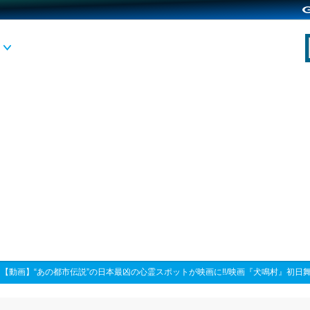
>
【動画】“あの都市伝説”の日本最凶の心霊スポットが映画に‼/映画『犬鳴村』初日