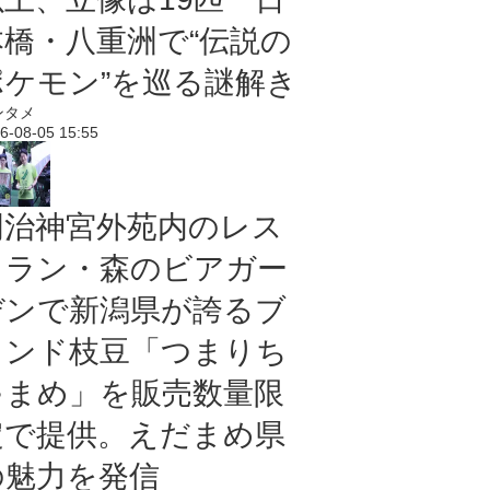
本橋・八重洲で“伝説の
ポケモン”を巡る謎解き
ンタメ
6-08-05 15:55
明治神宮外苑内のレス
トラン・森のビアガー
デンで新潟県が誇るブ
ランド枝豆「つまりち
ゃまめ」を販売数量限
定で提供。えだまめ県
の魅力を発信