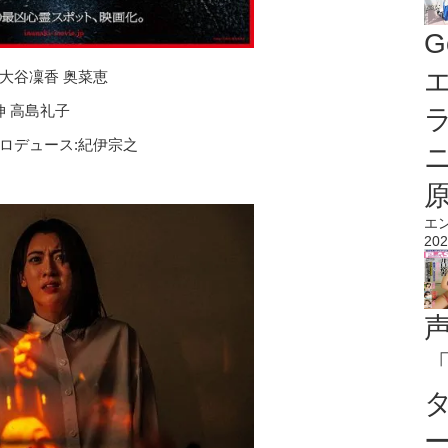
G
エ
 大谷凜香 奥菜恵
伸 高島礼子
プロデュース:紀伊宗之
エ
202