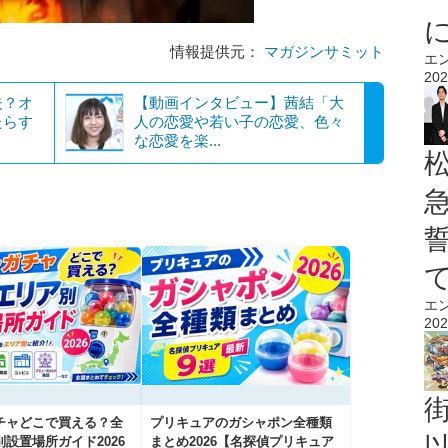
情報提供元：
マガジンサミット
エ
202
夫？オ
【動画インタビュー】茜結「大
たらす
人の恋愛や若い子の恋愛、色々
な恋愛を楽...
エ
202
チャどこで買える？全
プリキュアのガシャポン全種類
設置場所ガイド2026
まとめ2026【名探偵プリキュア