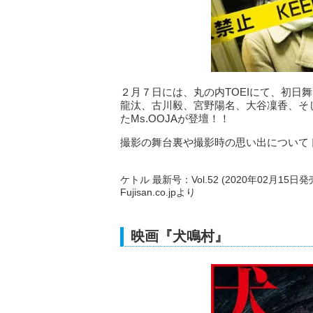
２月７日には、丸の内TOEIにて、初日
龍汰、古川毅、宮野陽名、大谷凜香、そ
たMs.OOJAが登壇！！
撮影の舞台裏や撮影時の思い出について
ケトル 最新号：Vol.52 (2020年02月15日発
Fujisan.co.jpより
映画『犬鳴村』