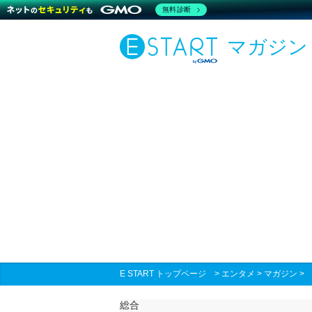
無料診断
マガジン
E START トップページ
>
エンタメ
>
マガジン
総合