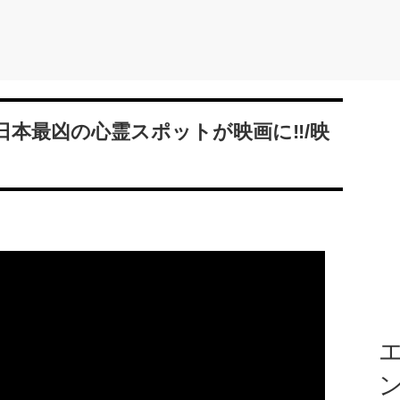
日本最凶の心霊スポットが映画に‼/映
エ