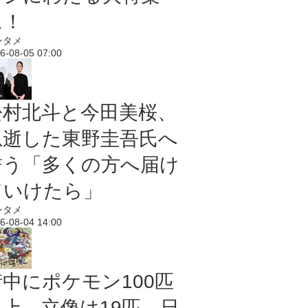
に！
ンタメ
6-08-05 07:00
松村北斗と今田美桜、
急逝した東野圭吾氏へ
誓う「多くの方へ届け
ていけたら」
ンタメ
6-08-04 14:00
街中にポケモン100匹
以上、立像は19匹 日