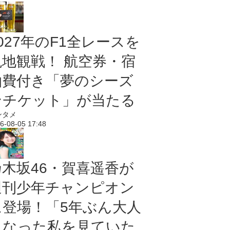
027年のF1全レースを
現地観戦！ 航空券・宿
泊費付き「夢のシーズ
ンチケット」が当たる
ンタメ
6-08-05 17:48
乃木坂46・賀喜遥香が
週刊少年チャンピオン
に登場！「5年ぶん大人
になった私を見ていた