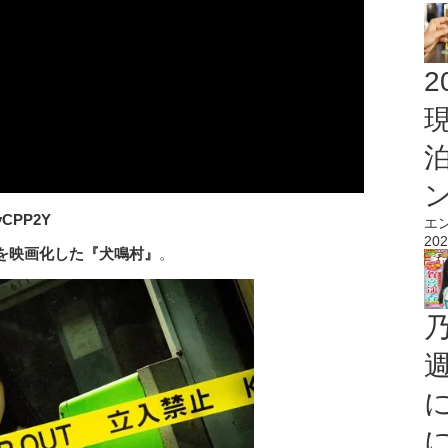
2
yCPP2Y
エ
202
を映画化した『犬鳴村』
。