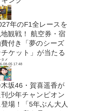
ンキング
027年のF1全レースを
現地観戦！ 航空券・宿
泊費付き「夢のシーズ
ンチケット」が当たる
ンタメ
6-08-05 17:48
乃木坂46・賀喜遥香が
週刊少年チャンピオン
に登場！「5年ぶん大人