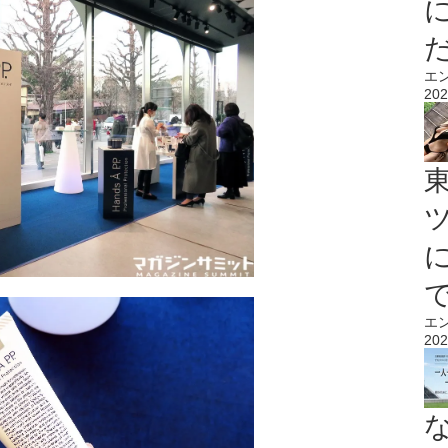
エ
202
エ
202