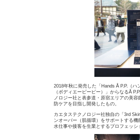
2018年秋に発売した「Hands Å P.P.（
（ボディエーピーピー）」からなるÅ P
ノロジー社と表参道・原宿エリアの美容
防ケアを目指し開発したもの。
カエタステクノロジー社独自の「3rd Skin
ンオーバー（肌循環）をサポートする機
水仕事や接客を生業とするプロフェッシ