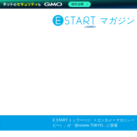
無料診断
マガジン
E START トップページ
>
エンタメ
>
マガジン
ピー）」が「@cosme TOKYO」に登場