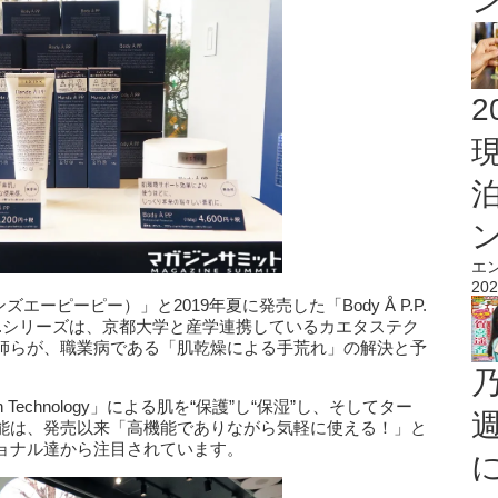
2
エ
202
ハンズエーピーピー）」と2019年夏に発売した「Body Å P.P.
.P.シリーズは、京都大学と産学連携しているカエタステク
師らが、職業病である「肌乾燥による手荒れ」の解決と予
 Technology」による肌を“保護”し“保湿”し、そしてター
能は、発売以来「高機能でありながら気軽に使える！」と
ョナル達から注目されています。