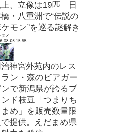
以上、立像は19匹 日
本橋・八重洲で“伝説の
ポケモン”を巡る謎解き
ンタメ
6-08-05 15:55
明治神宮外苑内のレス
トラン・森のビアガー
デンで新潟県が誇るブ
ランド枝豆「つまりち
ゃまめ」を販売数量限
定で提供。えだまめ県