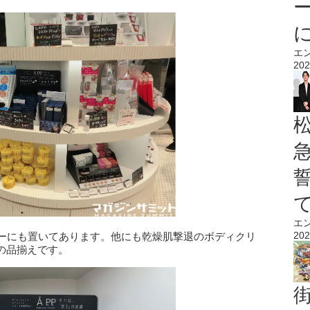
エ
202
エ
202
ーナーにも置いてあります。他にも乾燥肌撃退のボディクリ
の品揃えです。