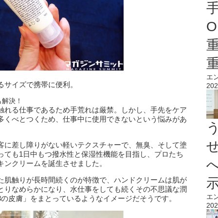
O
エ
るサイズで携帯に便利。
202
も解決！
触れる仕事であるため手荒れは厳禁。しかし、手先をケア
多くべとつくため、仕事中に使用できないという悩みがあ
客に差し障りがない軽いテクスチャーで、無臭、そして塗
っても1日中もつ撥水性と保湿性機能を目指し、プロたち
キンクリームを誕生させました。
た肌触りが長時間続くのが特徴で、ハンドクリームは肌が
とりなめらかになり、水仕事をしても続くその不思議な潤
エ
3の皮膚」をまとっているようなイメージだそうです。
202