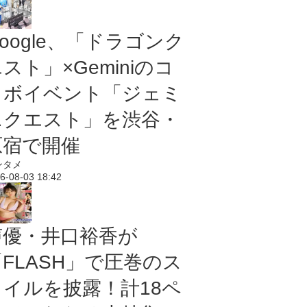
oogle、「ドラゴンク
スト」×Geminiのコ
ラボイベント「ジェミ
ニクエスト」を渋谷・
原宿で開催
ンタメ
6-08-03 18:42
声優・井口裕香が
「FLASH」で圧巻のス
タイルを披露！計18ペ