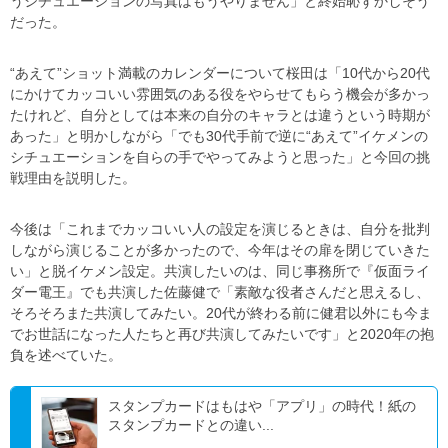
うシチュエーションの写真はもうやりません」と終始恥ずかしそう
だった。
“あえて”ショット満載のカレンダーについて桜田は「10代から20代
にかけてカッコいい雰囲気のある役をやらせてもらう機会が多かっ
たけれど、自分としては本来の自分のキャラとは違うという時期が
あった」と明かしながら「でも30代手前で逆に“あえて”イケメンの
シチュエーションを自らの手でやってみようと思った」と今回の挑
戦理由を説明した。
今後は「これまでカッコいい人の設定を演じるときは、自分を批判
しながら演じることが多かったので、今年はその扉を閉じていきた
い」と脱イケメン設定。共演したいのは、同じ事務所で『仮面ライ
ダー電王』でも共演した佐藤健で「素敵な役者さんだと思えるし、
そろそろまた共演してみたい。20代が終わる前に健君以外にも今ま
でお世話になった人たちと再び共演してみたいです」と2020年の抱
負を述べていた。
スタンプカードはもはや「アプリ」の時代！紙の
スタンプカードとの違い...