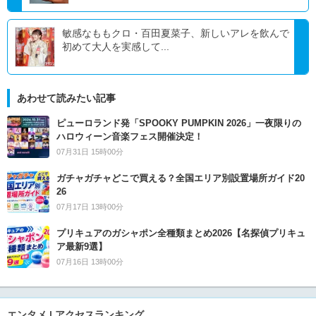
敏感なももクロ・百田夏菜子、新しいアレを飲んで
初めて大人を実感して...
あわせて読みたい記事
ピューロランド発「SPOOKY PUMPKIN 2026」一夜限りの
ハロウィーン音楽フェス開催決定！
07月31日 15時00分
ガチャガチャどこで買える？全国エリア別設置場所ガイド20
26
07月17日 13時00分
プリキュアのガシャポン全種類まとめ2026【名探偵プリキュ
ア最新9選】
07月16日 13時00分
エンタメ | アクセスランキング