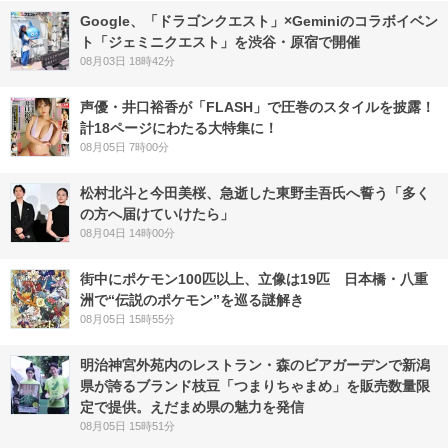
Google、「ドラゴンクエスト」×Geminiのコラボイベン
ト「ジェミニクエスト」を渋谷・原宿で開催
08月03日 18時42分
声優・井口裕香が「FLASH」で圧巻のスタイルを披露！
計18ページにわたる大特集に！
08月05日 7時00分
松村北斗と今田美桜、急逝した東野圭吾氏へ誓う「多く
の方へ届けていけたら」
08月04日 14時00分
街中にポケモン100匹以上、立像は19匹 日本橋・八重
洲で“伝説のポケモン”を巡る謎解き
08月05日 15時55分
明治神宮外苑内のレストラン・森のビアガーデンで新潟
県が誇るブランド枝豆「つまりちゃまめ」を販売数量限
定で提供。えだまめ県の魅力を発信
08月05日 15時51分