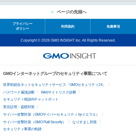
ページの先頭へ
プライバシー
利用規約
免責事項
ポリシー
Copyright © 2026 GMO INSIGHT Inc. All Rights Reserved.
GMOインターネットグループのセキュリティ事業について
世界初総合ネットセキュリティサービス「GMOセキュリティ24」
パスワード漏洩診断
Webサイトリスク診断
セキュリティ相談AIチャットボット
実在証明・盗聴対策
サイバー攻撃対策（GMOサイバーセキュリティ byイエラエ）
サイバー攻撃対策（GMO Flatt Security）
なりすまし対策
セキュリティ事業の軌跡