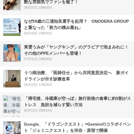
艶な雰囲気でファンを魅了！
08月03日 18時00分
なぜ59歳の三浦知良選手を起用？ ONODERA GROUP
と重なった「努力の積み重ね」
08月05日 16時00分
東雲うみが「ヤングキング」のグラビアで泡まみれに！
その他のPPEメンバーも登場！
07月31日 19時00分
うつ病治療、「医師任せ」から共同意思決定へ 新ガイ
ドラインが示す診療改革
08月03日 17時25分
「帰宅後、冷蔵庫が空っぽ」旅行前後の食事に約5割がス
トレス 負担を減らす賢い方法
08月01日 20時33分
Google、「ドラゴンクエスト」×Geminiのコラボイベン
ト「ジェミニクエスト」を渋谷・原宿で開催