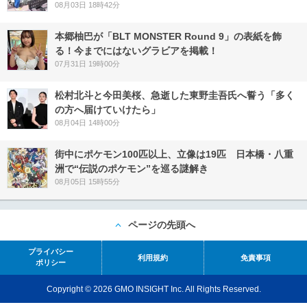
08月03日 18時42分
本郷柚巴が「BLT MONSTER Round 9」の表紙を飾
る！今までにはないグラビアを掲載！
07月31日 19時00分
松村北斗と今田美桜、急逝した東野圭吾氏へ誓う「多く
の方へ届けていけたら」
08月04日 14時00分
街中にポケモン100匹以上、立像は19匹 日本橋・八重
洲で“伝説のポケモン”を巡る謎解き
08月05日 15時55分
ページの先頭へ
プライバシー
利用規約
免責事項
ポリシー
Copyright © 2026 GMO INSIGHT Inc. All Rights Reserved.