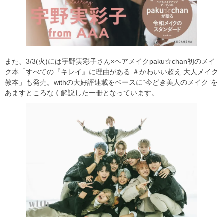
また、3/3(火)には宇野実彩子さん×ヘアメイクpaku☆chan初のメイ
ク本「すべての『キレイ』に理由がある ＃かわいい超え 大人メイク
教本」も発売。withの大好評連載をベースに“今どき美人のメイク”を
あますところなく解説した一冊となっています。