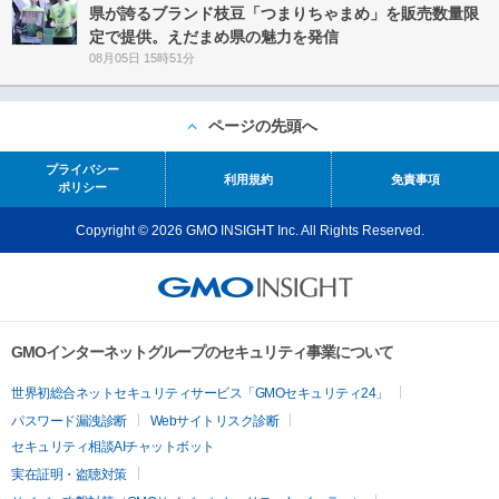
県が誇るブランド枝豆「つまりちゃまめ」を販売数量限
定で提供。えだまめ県の魅力を発信
08月05日 15時51分
ページの先頭へ
プライバシー
利用規約
免責事項
ポリシー
Copyright © 2026 GMO INSIGHT Inc. All Rights Reserved.
GMOインターネットグループのセキュリティ事業について
世界初総合ネットセキュリティサービス「GMOセキュリティ24」
パスワード漏洩診断
Webサイトリスク診断
セキュリティ相談AIチャットボット
実在証明・盗聴対策