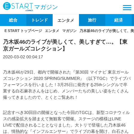
マガジン
総合
トレンド
旅行
経済
エンタメ
E START トップページ
エンタメ
マガジン
乃木坂46のライブが美しくて、
乃木坂46のライブが美しくて、美しすぎて…。【東
京ガールズコレクション】
2020-03-02 00:04:17
乃木坂46が29日、都内で開催された『第30回 マイナビ 東京ガール
ズコレクション 2020 SPRING/SUMMER』（以下TGC）でライブパ
フォーマンスを行いました！3月25日に発売する25thシングルで卒
業する白石麻衣さんをはじめ、メンバーたちの美しい姿をたくさん
撮ってきましたので、とくとご覧あれ！
記念すべき30回目の開催となった今回のTGCは、新型コロナウィル
スの感染拡大を踏まえて無観客で開催。ステージの模様はLINE
LIVEで配信されることとなりました。大トリで登場した乃木坂46
は、情熱的な『インフルエンサー』でライブの幕を開け、白石さん