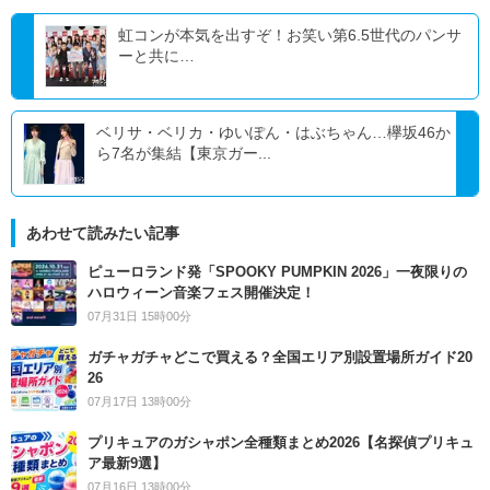
虹コンが本気を出すぞ！お笑い第6.5世代のパンサ
ーと共に…
ベリサ・ベリカ・ゆいぽん・はぶちゃん…欅坂46か
ら7名が集結【東京ガー...
あわせて読みたい記事
ピューロランド発「SPOOKY PUMPKIN 2026」一夜限りの
ハロウィーン音楽フェス開催決定！
07月31日 15時00分
ガチャガチャどこで買える？全国エリア別設置場所ガイド20
26
07月17日 13時00分
プリキュアのガシャポン全種類まとめ2026【名探偵プリキュ
ア最新9選】
07月16日 13時00分