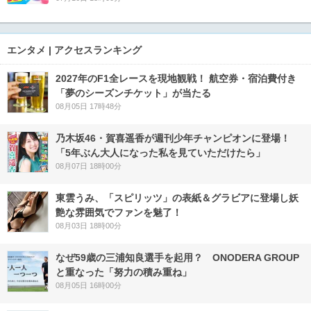
エンタメ | アクセスランキング
2027年のF1全レースを現地観戦！ 航空券・宿泊費付き
「夢のシーズンチケット」が当たる
08月05日 17時48分
乃木坂46・賀喜遥香が週刊少年チャンピオンに登場！
「5年ぶん大人になった私を見ていただけたら」
08月07日 18時00分
東雲うみ、「スピリッツ」の表紙＆グラビアに登場し妖
艶な雰囲気でファンを魅了！
08月03日 18時00分
なぜ59歳の三浦知良選手を起用？ ONODERA GROUP
と重なった「努力の積み重ね」
08月05日 16時00分