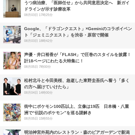
うつ病治療、「医師任せ」から共同意思決定へ 新ガイ
ドラインが示す診療改革
08月03日 17時25分
Google、「ドラゴンクエスト」×Geminiのコラボイベン
ト「ジェミニクエスト」を渋谷・原宿で開催
08月03日 18時42分
声優・井口裕香が「FLASH」で圧巻のスタイルを披露！
計18ページにわたる大特集に！
08月05日 7時00分
松村北斗と今田美桜、急逝した東野圭吾氏へ誓う「多く
の方へ届けていけたら」
08月04日 14時00分
街中にポケモン100匹以上、立像は19匹 日本橋・八重
洲で“伝説のポケモン”を巡る謎解き
08月05日 15時55分
明治神宮外苑内のレストラン・森のビアガーデンで新潟