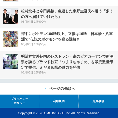
松村北斗と今田美桜、急逝した東野圭吾氏へ誓う「多く
の方へ届けていけたら」
08月04日 14時00分
街中にポケモン100匹以上、立像は19匹 日本橋・八重
洲で“伝説のポケモン”を巡る謎解き
08月05日 15時55分
明治神宮外苑内のレストラン・森のビアガーデンで新潟
県が誇るブランド枝豆「つまりちゃまめ」を販売数量限
定で提供。えだまめ県の魅力を発信
08月05日 15時51分
ページの先頭へ
プライバシー
利用規約
免責事項
ポリシー
Copyright © 2026 GMO INSIGHT Inc. All Rights Reserved.