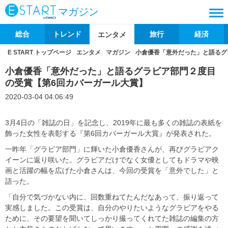
マガジン
総合
トレンド
旅行
経済
エンタメ
E START トップページ
エンタメ
マガジン
小倉優香「意外だった」と語るグ
小倉優香「意外だった」と語るグラビア部門２度目
の受賞【第6回カバーガール大賞】
2020-03-04 04:06:49
3月4日の「雑誌の日」を記念し、2019年に最も多くの雑誌の表紙を
飾った女性を表彰する『第6回カバーガール大賞』が発表された。
一昨年「グラビア部門」に輝いた小倉優香さんが、再びグラビアク
イーンに返り咲いた。グラビアだけでなく女優としてもドラマや映
画と活躍の幅を広げた小倉さんは、今回の受賞を「意外でした」と
語った。
「自分で気づかない内に、回数重ねてたんだなあって、振り返って
実感しました。この受賞は、自分のやりたいようなグラビアをやる
ために、その要望を聞いてしっかり撮ってくれてた雑誌の編集の方