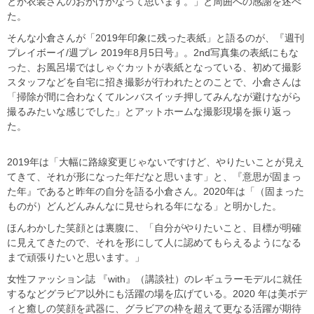
とか衣装さんのおかげかなって思います。」と周囲への感謝を述べ
た。
そんな小倉さんが「2019年印象に残った表紙」と語るのが、『週刊
プレイボーイ/週プレ 2019年8月5日号』。2nd写真集の表紙にもな
った、お風呂場ではしゃぐカットが表紙となっている、初めて撮影
スタッフなどを自宅に招き撮影が行われたとのことで、小倉さんは
「掃除が間に合わなくてルンバスイッチ押してみんなが避けながら
撮るみたいな感じでした」とアットホームな撮影現場を振り返っ
た。
2019年は「大幅に路線変更じゃないですけど、やりたいことが見え
てきて、それが形になった年だなと思います」と、『意思が固まっ
た年』であると昨年の自分を語る小倉さん。2020年は「（固まった
ものが）どんどんみんなに見せられる年になる」と明かした。
ほんわかした笑顔とは裏腹に、「自分がやりたいこと、目標が明確
に見えてきたので、それを形にして人に認めてもらえるようになる
まで頑張りたいと思います。」
女性ファッション誌 『with』（講談社）のレギュラーモデルに就任
するなどグラビア以外にも活躍の場を広げている。2020 年は美ボデ
ィと癒しの笑顔を武器に、グラビアの枠を超えて更なる活躍が期待