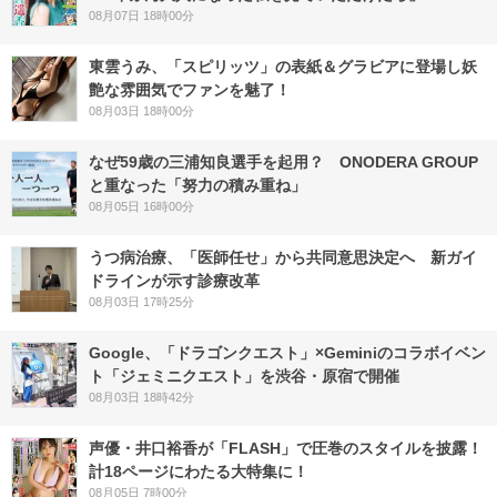
08月07日 18時00分
東雲うみ、「スピリッツ」の表紙＆グラビアに登場し妖
艶な雰囲気でファンを魅了！
08月03日 18時00分
なぜ59歳の三浦知良選手を起用？ ONODERA GROUP
と重なった「努力の積み重ね」
08月05日 16時00分
うつ病治療、「医師任せ」から共同意思決定へ 新ガイ
ドラインが示す診療改革
08月03日 17時25分
Google、「ドラゴンクエスト」×Geminiのコラボイベン
ト「ジェミニクエスト」を渋谷・原宿で開催
08月03日 18時42分
声優・井口裕香が「FLASH」で圧巻のスタイルを披露！
計18ページにわたる大特集に！
08月05日 7時00分