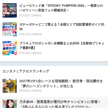
ピューロランド発「SPOOKY PUMPKIN 2026」一夜限りの
ハロウィーン音楽フェス開催決定！
07月31日 15時00分
ガチャガチャどこで買える？全国エリア別設置場所ガイド20
26
07月17日 13時00分
プリキュアのガシャポン全種類まとめ2026【名探偵プリキュ
ア最新9選】
07月16日 13時00分
エンタメ | アクセスランキング
2027年のF1全レースを現地観戦！ 航空券・宿泊費付き
「夢のシーズンチケット」が当たる
08月05日 17時48分
乃木坂46・賀喜遥香が週刊少年チャンピオンに登場！
「5年ぶん大人になった私を見ていただけたら」