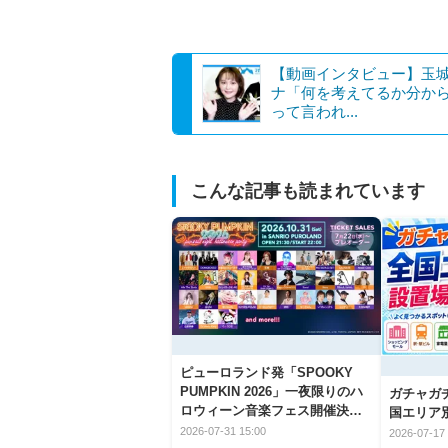
【動画インタビュー】玉
ナ「何を考えてるか分か
って言われ...
こんな記事も読まれています
ピューロランド発「SPOOKY
PUMPKIN 2026」一夜限りのハ
ガチャガ
ロウィーン音楽フェス開催決
国エリア別
定！
2026-07-31 15:00
2026-07-17 