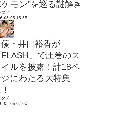
ポケモン”を巡る謎解き
ンタメ
6-08-05 15:55
声優・井口裕香が
「FLASH」で圧巻のス
タイルを披露！計18ペ
ージにわたる大特集
に！
ンタメ
6-08-05 07:00