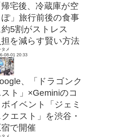
「帰宅後、冷蔵庫が空
っぽ」旅行前後の食事
に約5割がストレス
負担を減らす賢い方法
ンタメ
6-08-01 20:33
oogle、「ドラゴンク
スト」×Geminiのコ
ラボイベント「ジェミ
ニクエスト」を渋谷・
原宿で開催
ンタメ