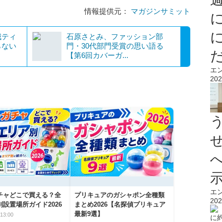
情報提供元：
マガジンサミット
城ティ
石原さとみ、ファッション部
らない
門・30代部門受賞の思い語る
【第6回カバーガ...
エ
202
エ
チャどこで買える？全
プリキュアのガシャポン全種類
202
設置場所ガイド2026
まとめ2026【名探偵プリキュア
最新9選】
13:00