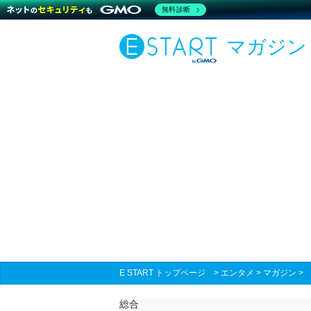
無料診断
マガジン
E START トップページ
>
エンタメ
>
マガジン
総合