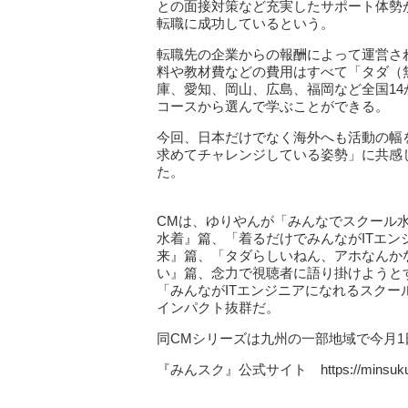
との面接対策など充実したサポート体勢が
転職に成功しているという。
転職先の企業からの報酬によって運営さ
料や教材費などの費用はすべて「タダ（
庫、愛知、岡山、広島、福岡など全国14か
コースから選んで学ぶことができる。
今回、日本だけでなく海外へも活動の幅
求めてチャレンジしている姿勢」に共感
た。
CMは、ゆりやんが「みんなでスクール水
水着』篇、「着るだけでみんながITエ
来』篇、「タダらしいねん、アホなんか
い』篇、念力で視聴者に語り掛けようと
「みんながITエンジニアになれるスク
インパクト抜群だ。
同CMシリーズは九州の一部地域で今月
『みんスク』公式サイト https://minsuku.