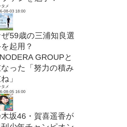
ンタメ
6-08-03 18:00
なぜ59歳の三浦知良選
手を起用？
NODERA GROUPと
重なった「努力の積み
重ね」
ンタメ
6-08-05 16:00
乃木坂46・賀喜遥香が
週刊少年チャンピオン