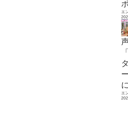
エ
202
エ
202