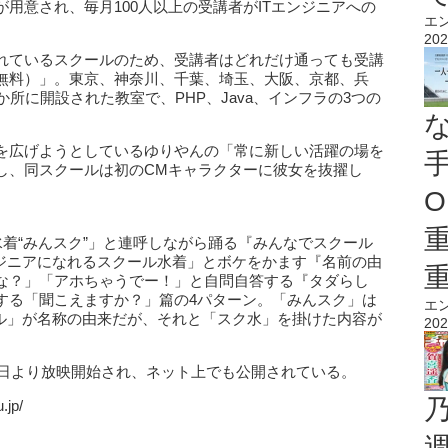
用意され、毎月100人以上の受講者がITエンジニアへの
エ
202
れているスクールのため、受講者はどれだけ通っても受講
無料）」。東京、神奈川、千葉、埼玉、大阪、京都、兵
所に開設された教室で、PHP、Java、インフラの3つの
を広げようとしているゆりやんの「常に新しい活躍の場を
し、同スクールは初のCMキャラクターに彼女を抜擢し
O
着“みんスク”」と連呼しながら踊る『みんなでスクール
ンジニアになれるスクール水着」とボケをかます『名前の由
な？」「アホちゃうでー！」と自問自答する『タダらし
する「聞こえますか？」篇の4パターン。「みんスク」は
エ
ール」が名称の由来だが、それと「スク水」を掛けた内容が
202
1日より放映開始され、ネット上でも公開されている。
jp/