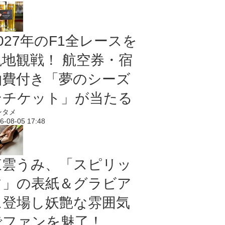
027年のF1全レースを
現地観戦！ 航空券・宿
泊費付き「夢のシーズ
ンチケット」が当たる
ンタメ
6-08-05 17:48
東雲うみ、「スピリッ
ツ」の表紙＆グラビア
に登場し妖艶な雰囲気
でファンを魅了！