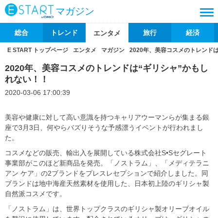
マガジン
総合
トレンド
旅行
経済
エンタメ
E START トップページ
エンタメ
マガジン
2020年、美容コスメのトレンド
2020年、美容コスメのトレンドは“ギリシャ”かもし
れない！！
2020-03-06 17:00:39
美容や健康に対して高い意識を持つキャリアウーマンらが集まる銀
座で3月3日、何やらバズりそうな予感漂うイベントが行われまし
た。
コスメなどの販売、輸出入を展開している株式会社S•Sセグレート
事業部がこのほど新商品を発売。「ノストラム」、「メディテラニ
アン ケア」の2ブランドをプレスレセプションで紹介しました。同
ブランドは地中海産天然素材を使用した、日本初上陸のギリシャ製
自然派コスメです。
「ノストラム」は、世界トップクラスのギリシャ製オリーブオイル