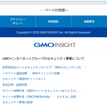
ページの先頭へ
プライバシー
利用規約
免責事項
ポリシー
Copyright © 2026 GMO INSIGHT Inc. All Rights Reserved.
GMOインターネットグループのセキュリティ事業について
世界初総合ネットセキュリティサービス「GMOセキュリティ24」
パスワード漏洩診断
Webサイトリスク診断
セキュリティ相談AIチャットボット
実在証明・盗聴対策
サイバー攻撃対策（GMOサイバーセキュリティ byイエラエ）
サイバー攻撃対策（GMO Flatt Security）
なりすまし対策
セキュリティ事業の軌跡