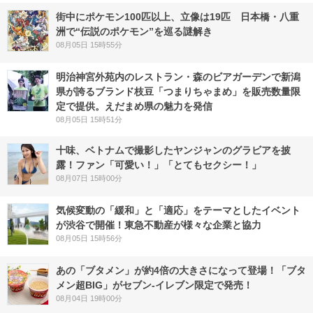
街中にポケモン100匹以上、立像は19匹 日本橋・八重
洲で“伝説のポケモン”を巡る謎解き
08月05日 15時55分
明治神宮外苑内のレストラン・森のビアガーデンで新潟
県が誇るブランド枝豆「つまりちゃまめ」を販売数量限
定で提供。えだまめ県の魅力を発信
08月05日 15時51分
十味、ベトナムで撮影したヤンジャンのグラビアを披
露！ファン「可愛い！」「とてもセクシー！」
08月07日 15時00分
気候変動の「緩和」と「適応」をテーマとしたイベント
が渋谷で開催！東急不動産が様々な企業と協力
08月05日 15時56分
あの「ブタメン」が約4倍の大きさになって登場！「ブタ
メン超BIG」がセブン‐イレブン限定で発売！
08月04日 19時00分