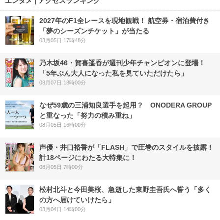
エンタメ | アクセスランキング
2027年のF1全レースを現地観戦！ 航空券・宿泊費付き
「夢のシーズンチケット」が当たる
08月05日 17時48分
乃木坂46・賀喜遥香が週刊少年チャンピオンに登場！
「5年ぶん大人になった私を見ていただけたら」
08月07日 18時00分
なぜ59歳の三浦知良選手を起用？ ONODERA GROUP
と重なった「努力の積み重ね」
08月05日 16時00分
声優・井口裕香が「FLASH」で圧巻のスタイルを披露！
計18ページにわたる大特集に！
08月05日 7時00分
松村北斗と今田美桜、急逝した東野圭吾氏へ誓う「多く
の方へ届けていけたら」
08月04日 14時00分