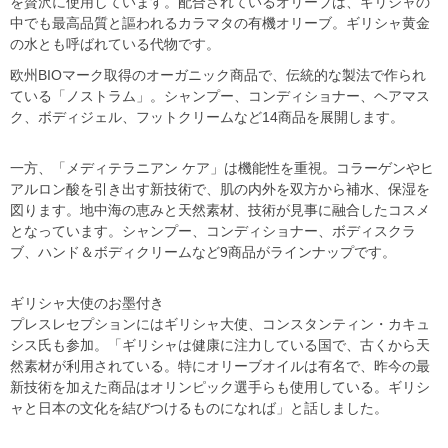
を贅沢に使用しています。配合されているオリーブは、ギリシャの
中でも最高品質と謳われるカラマタの有機オリーブ。ギリシャ黄金
の水とも呼ばれている代物です。
欧州BIOマーク取得のオーガニック商品で、伝統的な製法で作られ
ている「ノストラム」。シャンプー、コンディショナー、ヘアマス
ク、ボディジェル、フットクリームなど14商品を展開します。
一方、「メディテラニアン ケア」は機能性を重視。コラーゲンやヒ
アルロン酸を引き出す新技術で、肌の内外を双方から補水、保湿を
図ります。地中海の恵みと天然素材、技術が見事に融合したコスメ
となっています。シャンプー、コンディショナー、ボディスクラ
ブ、ハンド＆ボディクリームなど9商品がラインナップです。
ギリシャ大使のお墨付き
プレスレセプションにはギリシャ大使、コンスタンティン・カキュ
シス氏も参加。「ギリシャは健康に注力している国で、古くから天
然素材が利用されている。特にオリーブオイルは有名で、昨今の最
新技術を加えた商品はオリンピック選手らも使用している。ギリシ
ャと日本の文化を結びつけるものになれば」と話しました。