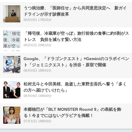
うつ病治療、「医師任せ」から共同意思決定へ 新ガイ
ドラインが示す診療改革
08月03日 17時25分
「帰宅後、冷蔵庫が空っぽ」旅行前後の食事に約5割がス
トレス 負担を減らす賢い方法
08月01日 20時33分
Google、「ドラゴンクエスト」×Geminiのコラボイベン
ト「ジェミニクエスト」を渋谷・原宿で開催
08月03日 18時42分
松村北斗と今田美桜、急逝した東野圭吾氏へ誓う「多く
の方へ届けていけたら」
08月04日 14時00分
本郷柚巴が「BLT MONSTER Round 9」の表紙を飾
る！今までにはないグラビアを掲載！
07月31日 19時00分