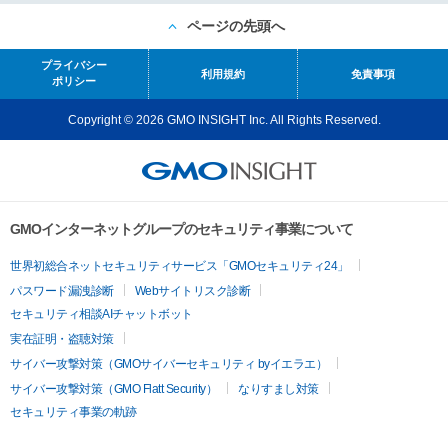
ページの先頭へ
プライバシー
利用規約
免責事項
ポリシー
Copyright © 2026 GMO INSIGHT Inc. All Rights Reserved.
GMOインターネットグループのセキュリティ事業について
世界初総合ネットセキュリティサービス「GMOセキュリティ24」
パスワード漏洩診断
Webサイトリスク診断
セキュリティ相談AIチャットボット
実在証明・盗聴対策
サイバー攻撃対策（GMOサイバーセキュリティ byイエラエ）
サイバー攻撃対策（GMO Flatt Security）
なりすまし対策
セキュリティ事業の軌跡