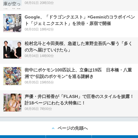
08月01日 20時33分
Google、「ドラゴンクエスト」×Geminiのコラボイベン
ト「ジェミニクエスト」を渋谷・原宿で開催
08月03日 18時42分
松村北斗と今田美桜、急逝した東野圭吾氏へ誓う「多く
の方へ届けていけたら」
08月04日 14時00分
街中にポケモン100匹以上、立像は19匹 日本橋・八重
洲で“伝説のポケモン”を巡る謎解き
08月05日 15時55分
声優・井口裕香が「FLASH」で圧巻のスタイルを披露！
計18ページにわたる大特集に！
08月05日 7時00分
ページの先頭へ