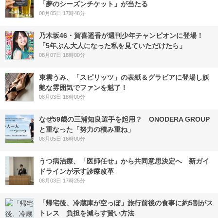
「夢のシーズンチケット」が当たる
08月05日 17時48分
乃木坂46・賀喜遥香が週刊少年チャンピオンに登場！
「5年ぶん大人になった私を見ていただけたら」
08月07日 18時00分
東雲うみ、「スピリッツ」の表紙＆グラビアに登場し妖
艶な雰囲気でファンを魅了！
08月03日 18時00分
なぜ59歳の三浦知良選手を起用？ ONODERA GROUP
と重なった「努力の積み重ね」
08月05日 16時00分
うつ病治療、「医師任せ」から共同意思決定へ 新ガイ
ドラインが示す診療改革
08月03日 17時25分
「帰宅後、冷蔵庫が空っぽ」旅行前後の食事に約5割がス
トレス 負担を減らす賢い方法