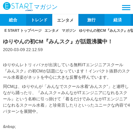
マガジン
総合
トレンド
旅行
経済
エンタメ
E START トップページ
エンタメ
マガジン
ゆりやんの初CM『みんスク』が
ゆりやんの初CM『みんスク』が話題沸騰中！
2020-03-09 22:12:59
ゆりやんレトリィバァが出演している無料ITエンジニアスクール
『みんスク』の初CMが話題になっています！インパクト抜群のスク
ール水着姿がネットを中心に大きな反響を呼んでいます。
同CMは、ゆりやんが「みんなでスクール水着“みんスク”」と連呼し
ながら踊ったり、『みんスク＝みんながITエンジニアになれるスク
ール』という名称に引っ掛けて「着るだけでみんながITエンジニア
になれるスクール水着」と珍発言したりといったユニークな内容で4
パターンを展開中。
&nbsp;