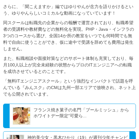
さらに、「聞こえますか」編ではゆりやんが念力を語りかけるとい
う、ゆりやんらしいコミカルな動画になっていています！
同スクールは転職先の企業からの報酬で運営されており、転職希望
者の受講料や教材費などの無料化を実現。PHP・Java・インフラの
3つのコースから選び、全国14か所の教室をいつでも何時間でも無
料で自由に使うことができ、仮に途中で受講を辞めても費用は発生
しません。
また、転職相談や面接対策などのサポート体制も充実しており、毎
月100人以上が完全未経験の状態からプロのITエンジニアへの転職
を成功させているとのことです。
「無料ITエンジニアスクール」という強烈なインパクトで話題を呼
んでいる『みんスク』のCMは九州一部エリアで放映され、ネット上
でも公開されています。
フランス焼き菓子の名門「ブールミッシュ」から
ホワイトデー限定“可愛ら...
神的美少女・黒木ひかり（19）が週刊少年チャンピ