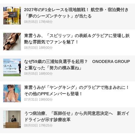
2027年のF1全レースを現地観戦！ 航空券・宿泊費付き
「夢のシーズンチケット」が当たる
08月05日 17時48分
東雲うみ、「スピリッツ」の表紙＆グラビアに登場し妖
艶な雰囲気でファンを魅了！
08月03日 18時00分
なぜ59歳の三浦知良選手を起用？ ONODERA GROUP
と重なった「努力の積み重ね」
08月05日 16時00分
東雲うみが「ヤングキング」のグラビアで泡まみれに！
その他のPPEメンバーも登場！
07月31日 19時00分
うつ病治療、「医師任せ」から共同意思決定へ 新ガイ
ドラインが示す診療改革
08月03日 17時25分