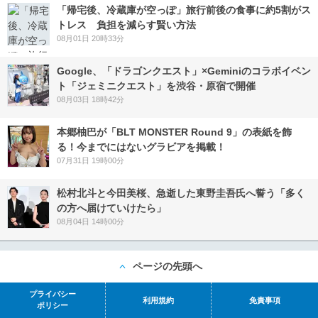
「帰宅後、冷蔵庫が空っぽ」旅行前後の食事に約5割がス
トレス 負担を減らす賢い方法
08月01日 20時33分
Google、「ドラゴンクエスト」×Geminiのコラボイベン
ト「ジェミニクエスト」を渋谷・原宿で開催
08月03日 18時42分
本郷柚巴が「BLT MONSTER Round 9」の表紙を飾
る！今までにはないグラビアを掲載！
07月31日 19時00分
松村北斗と今田美桜、急逝した東野圭吾氏へ誓う「多く
の方へ届けていけたら」
08月04日 14時00分
ページの先頭へ
プライバシー
利用規約
免責事項
ポリシー