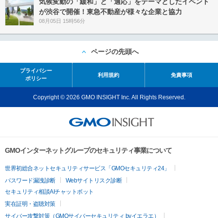
気候変動の「緩和」と「適応」をテーマとしたイベント
が渋谷で開催！東急不動産が様々な企業と協力
08月05日 15時56分
ページの先頭へ
プライバシー
利用規約
免責事項
ポリシー
Copyright © 2026 GMO INSIGHT Inc. All Rights Reserved.
GMOインターネットグループのセキュリティ事業について
世界初総合ネットセキュリティサービス「GMOセキュリティ24」
パスワード漏洩診断
Webサイトリスク診断
セキュリティ相談AIチャットボット
実在証明・盗聴対策
サイバー攻撃対策（GMOサイバーセキュリティ byイエラエ）