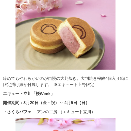
冷めてもやわらかいのが自慢の大判焼き。大判焼き桜餡4個入り箱に
限定掛け紙が付属します。 ※エキュート上野限定
エキュート立川「桜Week
」
開催期間：3
月20
日（金・祝）～ 4
月5
日（日）
・さくらパフェ
アンの工房 （エキュート立川）