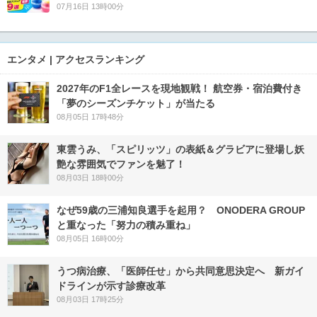
07月16日 13時00分
エンタメ | アクセスランキング
2027年のF1全レースを現地観戦！ 航空券・宿泊費付き
「夢のシーズンチケット」が当たる
08月05日 17時48分
東雲うみ、「スピリッツ」の表紙＆グラビアに登場し妖
艶な雰囲気でファンを魅了！
08月03日 18時00分
なぜ59歳の三浦知良選手を起用？ ONODERA GROUP
と重なった「努力の積み重ね」
08月05日 16時00分
うつ病治療、「医師任せ」から共同意思決定へ 新ガイ
ドラインが示す診療改革
08月03日 17時25分