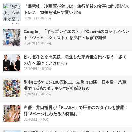
「帰宅後、冷蔵庫が空っぽ」旅行前後の食事に約5割がス
トレス 負担を減らす賢い方法
08月01日 20時33分
Google、「ドラゴンクエスト」×Geminiのコラボイベン
ト「ジェミニクエスト」を渋谷・原宿で開催
08月03日 18時42分
松村北斗と今田美桜、急逝した東野圭吾氏へ誓う「多く
の方へ届けていけたら」
08月04日 14時00分
街中にポケモン100匹以上、立像は19匹 日本橋・八重
洲で“伝説のポケモン”を巡る謎解き
08月05日 15時55分
声優・井口裕香が「FLASH」で圧巻のスタイルを披露！
計18ページにわたる大特集に！
08月05日 7時00分