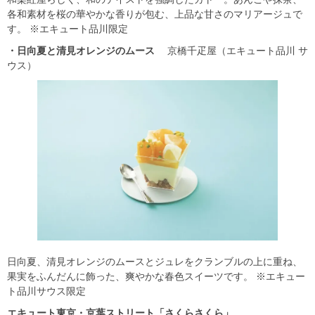
各和素材を桜の華やかな香りが包む、上品な甘さのマリアージュで
す。 ※エキュート品川限定
・日向夏と清見オレンジのムース
京橋千疋屋（エキュート品川 サ
ウス）
日向夏、清見オレンジのムースとジュレをクランブルの上に重ね、
果実をふんだんに飾った、爽やかな春色スイーツです。 ※エキュー
ト品川サウス限定
エキュート東京・京葉ストリート「さくらさくら」