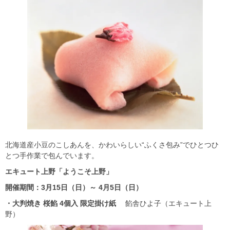
北海道産小豆のこしあんを、かわいらしい“ふくさ包み”でひとつひ
とつ手作業で包んでいます。
エキュート上野「ようこそ上野」
開催期間：3
月15
日（日）～ 4
月5
日（日）
・大判焼き
桜餡 4
個入
限定掛け紙
餡舎ひよ子（エキュート上
野）