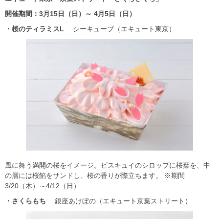
開催期間：3
月15
日（日）～ 4
月5
日（日）
・桜のティラミスL
シーキューブ（エキュート東京）
風に舞う満開の桜をイメージ。ビスキュイのシロップに桜葉を、中
の層には桜餡をサンドし、桜の香りが際立ちます。 ※期間
3/20（木）～4/12（日）
・さくらもち
銀座あけぼの（エキュート京葉ストリート）