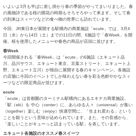
いよいよ3月も半ばに差し掛かり春の季節がやってまいりました。春
の風物詩である桜の開花の時期もそろそろやって来ます。そして春
の到来はスィーツなどの食べ物の世界にも訪れています。
今回、JR東日本が展開する駅構内の商業施設「ecute」では、3月4
日（水）から14日（土）までの11日の間、6施設で「春Week」を開
催。桜を使用したメニューや春色の商品が店頭に並びます。
春Week
今回開催される「春Week」は「ecute」の6施設（エキュート品
川、品川サウス、エキュート東京、京葉ストリート、エキュート上
野、エキュート立川）が独自に展開する春のキャンペーン。各施設
の店舗に今回のイベントでしか味わえない春を彩る色鮮やかなスィ
ーツなどの限定商品が並びます。
ecute
「ecute」は首都圏のターミナル駅構内にあるエキナカ商業施設。
「駅（eki）を 中心（center）に、あらゆる人々（universal）が集い
（together）楽しむ（enjoy）快適空間に、「生まれ変わる」という
ことを願うという意味が込められています。また、その音感から、
「楽しいことがキューっと詰まっている駅」を表しています。
エキュート各施設のオススメ春スイーツ