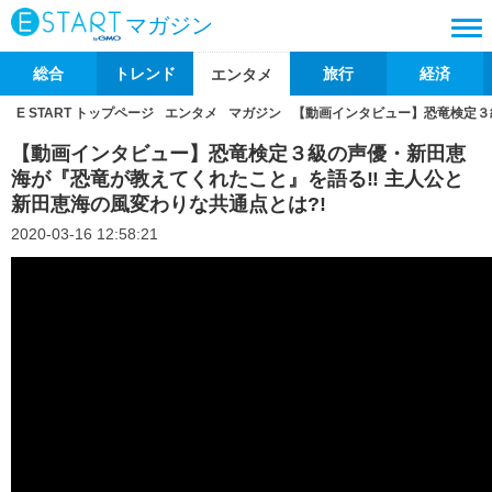
マガジン
総合
トレンド
旅行
経済
エンタメ
E START トップページ
エンタメ
マガジン
【動画インタビュー】恐竜検定３
【動画インタビュー】恐竜検定３級の声優・新田恵
海が『恐竜が教えてくれたこと』を語る‼ 主人公と
新田恵海の風変わりな共通点とは?!
2020-03-16 12:58:21