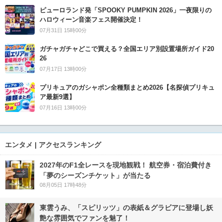
ピューロランド発「SPOOKY PUMPKIN 2026」一夜限りの
ハロウィーン音楽フェス開催決定！
07月31日 15時00分
ガチャガチャどこで買える？全国エリア別設置場所ガイド20
26
07月17日 13時00分
プリキュアのガシャポン全種類まとめ2026【名探偵プリキュ
ア最新9選】
07月16日 13時00分
エンタメ | アクセスランキング
2027年のF1全レースを現地観戦！ 航空券・宿泊費付き
「夢のシーズンチケット」が当たる
08月05日 17時48分
東雲うみ、「スピリッツ」の表紙＆グラビアに登場し妖
艶な雰囲気でファンを魅了！