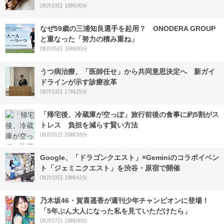
08月03日 18時00分
なぜ59歳の三浦知良選手を起用？ ONODERA GROUP
と重なった「努力の積み重ね」
08月05日 16時00分
うつ病治療、「医師任せ」から共同意思決定へ 新ガイ
ドラインが示す診療改革
08月03日 17時25分
「帰宅後、冷蔵庫が空っぽ」旅行前後の食事に約5割がス
トレス 負担を減らす賢い方法
08月01日 20時33分
Google、「ドラゴンクエスト」×Geminiのコラボイベン
ト「ジェミニクエスト」を渋谷・原宿で開催
08月03日 18時42分
乃木坂46・賀喜遥香が週刊少年チャンピオンに登場！
「5年ぶん大人になった私を見ていただけたら」
08月07日 18時00分