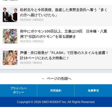
松村北斗と今田美桜、急逝した東野圭吾氏へ誓う「多く
の方へ届けていけたら」
08月04日 14時00分
街中にポケモン100匹以上、立像は19匹 日本橋・八重
洲で“伝説のポケモン”を巡る謎解き
08月05日 15時55分
声優・井口裕香が「FLASH」で圧巻のスタイルを披露！
計18ページにわたる大特集に！
08月05日 7時00分
ページの先頭へ
プライバシー
利用規約
免責事項
ポリシー
Copyright © 2026 GMO INSIGHT Inc. All Rights Reserved.