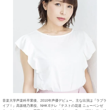
音楽大学声楽科卒業後、2010年声優デビュー。主な出演は『ラブラ
イブ！』高坂穂乃果役、NHK Eテレ『テストの花道 ニューベンゼ