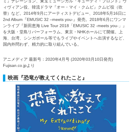
ミ』ナレーション、東宝ミュージカル『キューティ・ブロンド』ヴ
ィヴィアン役、韓流ドラマ『オー・マイ・クムビ』クムビ役（吹
替）など。2014年9月にアーティストデビュー、2018年5月16日に
2nd Album『EMUSIC 32 –meets you-』発売。2018年6月にワンマ
ンライブ『新田恵海 Live Tour 2018「EMUSIC 32 -meets you-」』
を大阪・堂島リバーフォーラム、東京・NHKホールにて開催。上
海、台湾、シンガポール等でもライブやイベントへ出演するなど、
国内外問わず、精力的に取り組んでいる。
アニメディア 最新号：2020年4月号 (2020年03月10日発売)
Fujisan.co.jpより
映画『恐竜が教えてくれたこと』