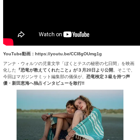
YouTube動画：https://youtu.be/CCI8gOUmg1g
アンナ・ウォルツの児童文学「ぼくとテスの秘密の七日間」を映画
化した
『恐竜が教えてくれたこと』が３月20日より公開
。そこで、
今回はマガジンサミット編集部の儀保が、
恐竜検定３級を持つ声
優・新田恵海へ独占インタビューを敢行‼