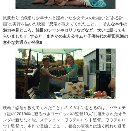
風変わりで繊細な少年サムと謎めいた少女テスの出会いと“ある計
画”の実行を描いた映画『恐竜が教えてくれたこと』。
そんな本作の
魅力や見どころ、注目のシーンやセリフなどなど、大いに語っても
らいました‼ すると、まさかの主人公サムと子供時代の新田恵海の
意外な共通点が発覚‼
映画『恐竜が教えてくれたこと』のメガホンをとるのは、バラエテ
ィ誌の“2019年に観るべきヨーロッパの監督10人”に選出されたオラ
ンダの新たな才能、ステフェン・ワウテルロウト監督。ワウテルロ
ウト監督は、本作で長編デビュー。都会の喧噪とは遠く離れた避暑