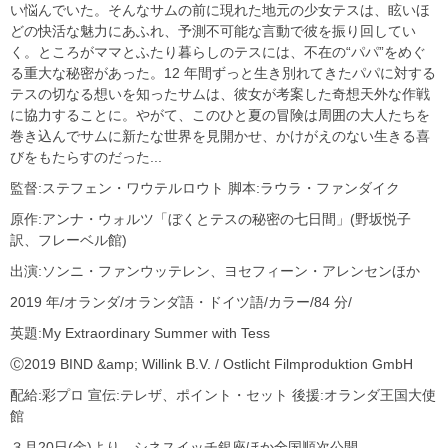
い悩んでいた。そんなサムの前に現れた地元の少女テスは、眩いほ
どの快活な魅力にあふれ、予測不可能な言動で彼を振り回してい
く。ところがママとふたり暮らしのテスには、不在の“パパ”をめぐ
る重大な秘密があった。12 年間ずっと生き別れてきたパパに対する
テスの切なる想いを知ったサムは、彼女が考案した奇想天外な作戦
に協力することに。やがて、このひと夏の冒険は周囲の大人たちを
巻き込んでサムに新たな世界を見開かせ、かけがえのない生きる喜
びをもたらすのだった...
監督:ステフェン・ワウテルロウト 脚本:ラウラ・ファンダイク
原作:アンナ・ウォルツ「ぼくとテスの秘密の七日間」(野坂悦子
訳、フレーベル館)
出演:ソンニ・ファンウッテレン、ヨセフィーン・アレンセンほか
2019 年/オランダ/オランダ語・ドイツ語/カラー/84 分/
英題:My Extraordinary Summer with Tess
Ⓒ2019 BIND &amp; Willink B.V. / Ostlicht Filmproduktion GmbH
配給:彩プロ 宣伝:テレザ、ポイント・セット 後援:オランダ王国大使
館
３月20日(金)より、シネスイッチ銀座ほか全国順次公開