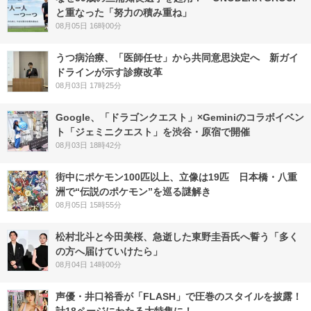
と重なった「努力の積み重ね」
08月05日 16時00分
うつ病治療、「医師任せ」から共同意思決定へ 新ガイ
ドラインが示す診療改革
08月03日 17時25分
Google、「ドラゴンクエスト」×Geminiのコラボイベン
ト「ジェミニクエスト」を渋谷・原宿で開催
08月03日 18時42分
街中にポケモン100匹以上、立像は19匹 日本橋・八重
洲で“伝説のポケモン”を巡る謎解き
08月05日 15時55分
松村北斗と今田美桜、急逝した東野圭吾氏へ誓う「多く
の方へ届けていけたら」
08月04日 14時00分
声優・井口裕香が「FLASH」で圧巻のスタイルを披露！