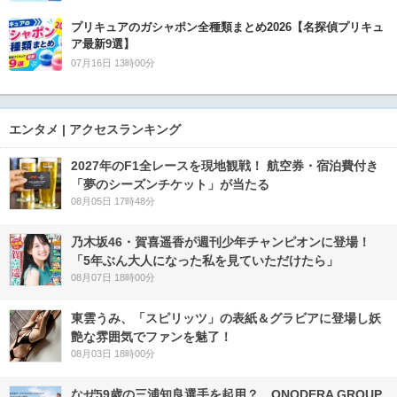
プリキュアのガシャポン全種類まとめ2026【名探偵プリキュ
ア最新9選】
07月16日 13時00分
エンタメ | アクセスランキング
2027年のF1全レースを現地観戦！ 航空券・宿泊費付き
「夢のシーズンチケット」が当たる
08月05日 17時48分
乃木坂46・賀喜遥香が週刊少年チャンピオンに登場！
「5年ぶん大人になった私を見ていただけたら」
08月07日 18時00分
東雲うみ、「スピリッツ」の表紙＆グラビアに登場し妖
艶な雰囲気でファンを魅了！
08月03日 18時00分
なぜ59歳の三浦知良選手を起用？ ONODERA GROUP