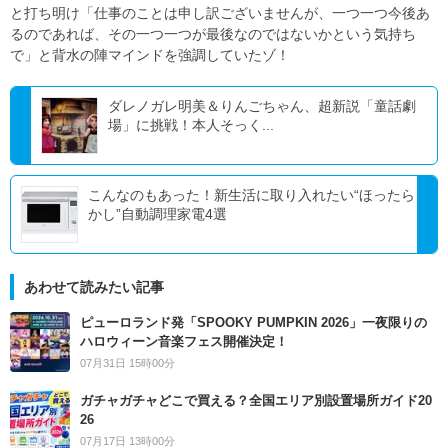
と打ち明け「仕事のことは申し訳ございませんが、一つ一つ今後あ
るのであれば、その一つ一つが最後なのではないかという気持ち
で」と背水の陣マインドを強調していたゾ！
ダレノガレ明美＆りんごちゃん、超新説「童話劇
場」に挑戦！本人そっく...
こんなのもあった！新生活に取り入れたい“ほったら
かし”自動調理家電4選
あわせて読みたい記事
ピューロランド発「SPOOKY PUMPKIN 2026」一夜限りの
ハロウィーン音楽フェス開催決定！
07月31日 15時00分
ガチャガチャどこで買える？全国エリア別設置場所ガイド20
26
07月17日 13時00分