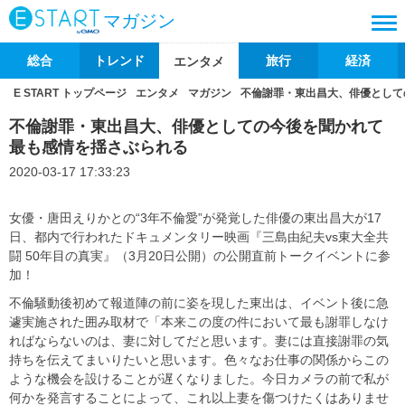
マガジン
総合
トレンド
旅行
経済
エンタメ
E START トップページ
エンタメ
マガジン
不倫謝罪・東出昌大、俳優として
不倫謝罪・東出昌大、俳優としての今後を聞かれて
最も感情を揺さぶられる
2020-03-17 17:33:23
女優・唐田えりかとの“3年不倫愛”が発覚した俳優の東出昌大が17
日、都内で行われたドキュメンタリー映画『三島由紀夫vs東大全共
闘 50年目の真実』（3月20日公開）の公開直前トークイベントに参
加！
不倫騒動後初めて報道陣の前に姿を現した東出は、イベント後に急
遽実施された囲み取材で「本来この度の件において最も謝罪しなけ
ればならないのは、妻に対してだと思います。妻には直接謝罪の気
持ちを伝えてまいりたいと思います。色々なお仕事の関係からこの
ような機会を設けることが遅くなりました。今日カメラの前で私が
何かを発言することによって、これ以上妻を傷つけたくはありませ