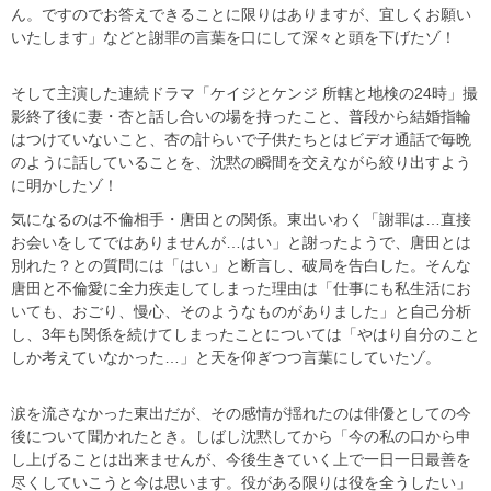
ん。ですのでお答えできることに限りはありますが、宜しくお願い
いたします」などと謝罪の言葉を口にして深々と頭を下げたゾ！
そして主演した連続ドラマ「ケイジとケンジ 所轄と地検の24時」撮
影終了後に妻・杏と話し合いの場を持ったこと、普段から結婚指輪
はつけていないこと、杏の計らいで子供たちとはビデオ通話で毎晩
のように話していることを、沈黙の瞬間を交えながら絞り出すよう
に明かしたゾ！
気になるのは不倫相手・唐田との関係。東出いわく「謝罪は…直接
お会いをしてではありませんが…はい」と謝ったようで、唐田とは
別れた？との質問には「はい」と断言し、破局を告白した。そんな
唐田と不倫愛に全力疾走してしまった理由は「仕事にも私生活にお
いても、おごり、慢心、そのようなものがありました」と自己分析
し、3年も関係を続けてしまったことについては「やはり自分のこと
しか考えていなかった…」と天を仰ぎつつ言葉にしていたゾ。
涙を流さなかった東出だが、その感情が揺れたのは俳優としての今
後について聞かれたとき。しばし沈黙してから「今の私の口から申
し上げることは出来ませんが、今後生きていく上で一日一日最善を
尽くしていこうと今は思います。役がある限りは役を全うしたい」