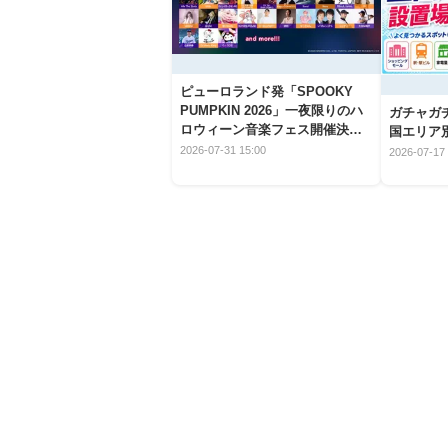
ピューロランド発「SPOOKY
PUMPKIN 2026」一夜限りのハ
ガチャガ
ロウィーン音楽フェス開催決
国エリア別
定！
2026-07-31 15:00
2026-07-17 