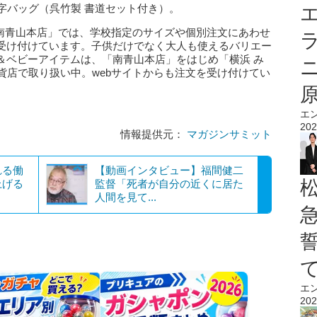
・習字バッグ（呉竹製 書道セット付き）。
エ
TYLE 南青山本店」では、学校指定のサイズや個別注文にあわせ
受け付けています。子供だけでなく大人も使えるバリエー
＆ベビーアイテムは、「南青山本店」をはじめ「横浜 み
貨店で取り扱い中。webサイトからも注文を受け付けてい
エ
202
情報提供元：
マガジンサミット
れる働
【動画インタビュー】福間健二
上げる
監督「死者が自分の近くに居た
人間を見て...
エ
202