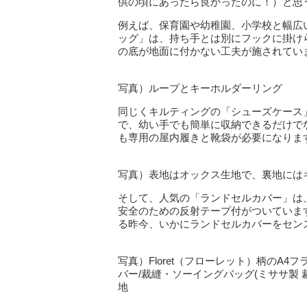
供の頃にあったら良かったのに！）と思
例えば、保育園や幼稚園、小学校と幅広
ッグ」は、持ち手とは別にフックに掛け
の底が地面に付かない工夫が施されてい
写真）ループとキーホルダーリング
同じくキルティングの「シューズケース
で、幼い手でも簡単に収納できるだけで
も専用の屋内履きと靴袋が必要になりま
写真）表地はオックス生地で、裏地には
そして、人気の「ランドセルカバー」は
安全のための反射テープ付がついていま
る昨今、いかにランドセルカバーをセン
写真）Floret（フローレット）柄のA
バー/裁縫・ソーイングバッグ(ミササ製
地