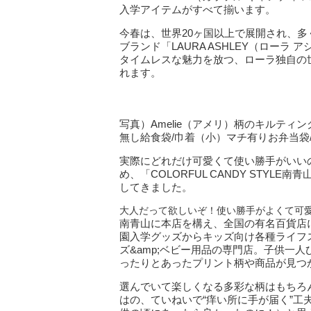
入学アイテムがすべて揃います。
今春は、世界20ヶ国以上で展開され、
ブランド「LAURA ASHLEY（ローラ
タイムレスな魅力を放つ、ローラ独自の
れます。
写真）Amelie（アメリ）柄のキルティ
無し給食袋/巾着（小）マチ有りお弁当袋
実際にどれだけ可愛くて使い勝手がいい
め、「COLORFUL CANDY STY
してきました。
大人だって欲しいぞ！使い勝手がよくて可
南青山に本店を構え、全国の有名百貨店にも出
園入学グッズからキッズ向け各種ライフ
ズ&amp;ベビー用品の専門店。子供一
ったりとあったプリント柄や商品が見つ
選んでいて楽しくなる多彩な柄はもちろん、ア
はの、ていねいで“痒い所に手が届く”