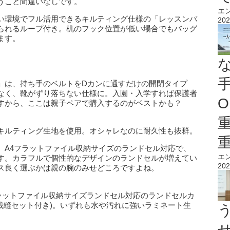
うこと間違いなしです。
エ
い環境でフル活用できるキルティング仕様の「レッスンバ
202
られるループ付き。机のフック位置が低い場合でもバッグ
ます。
」は、持ち手のベルトをDカンに通すだけの開閉タイプ
なく、靴がずり落ちない仕様に。入園・入学すれば保護者
O
すから、ここは親子ペアで購入するのがベストかも？
キルティング生地を使用。オシャレなのに耐久性も抜群。
、A4フラットファイル収納サイズのランドセル対応で、
エ
す。カラフルで個性的なデザインのランドセルが増えてい
202
ス良く選ぶかは親の腕のみせどころですよね。
4フラットファイル収納サイズランドセル対応のランドセルカ
 裁縫セット付き)。いずれも水や汚れに強いラミネート生