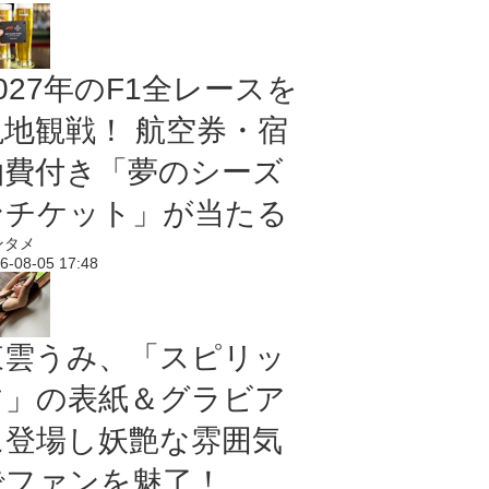
027年のF1全レースを
現地観戦！ 航空券・宿
泊費付き「夢のシーズ
ンチケット」が当たる
ンタメ
6-08-05 17:48
東雲うみ、「スピリッ
ツ」の表紙＆グラビア
に登場し妖艶な雰囲気
でファンを魅了！