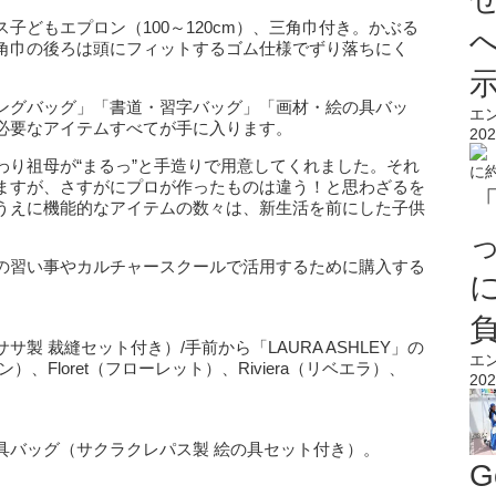
ス子どもエプロン（100～120cm）、三角巾付き。かぶる
角巾の後ろは頭にフィットするゴム仕様でずり落ちにく
ングバッグ」「書道・習字バッグ」「画材・絵の具バッ
エ
必要なアイテムすべてが手に入ります。
202
わり祖母が“まるっ”と手造りで用意してくれました。それ
ますが、さすがにプロが作ったものは違う！と思わざるを
うえに機能的なアイテムの数々は、新生活を前にした子供
の習い事やカルチャースクールで活用するために購入する
製 裁縫セット付き）/手前から「LAURA ASHLEY」の
エ
ン）、Floret（フローレット）、Riviera（リベエラ）、
202
。
の具バッグ（サクラクレパス製 絵の具セット付き）。
G