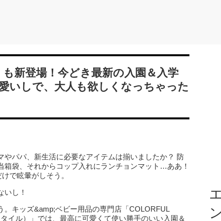
EY」も新登場！今どき最新の入園＆入学
愛いしで、大人も欲しくなっちゃった
マやパパ、新生活に必要なアイテムは揃いましたか？ 防
当箱袋、それからコップ入れにランチョンマット…ああ！
だけで眩暈がしそう。
エ
ないし！
キッズ&amp;ベビー用品の専門店「COLORFUL
ディ スタイル）」では、最高に可愛くて使い勝手のいい入園＆