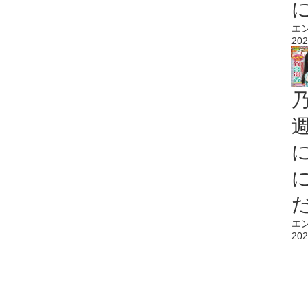
エ
202
エ
202