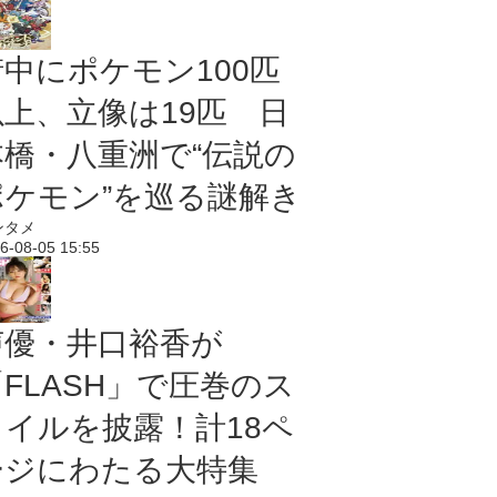
街中にポケモン100匹
以上、立像は19匹 日
本橋・八重洲で“伝説の
ポケモン”を巡る謎解き
ンタメ
6-08-05 15:55
声優・井口裕香が
「FLASH」で圧巻のス
タイルを披露！計18ペ
ージにわたる大特集