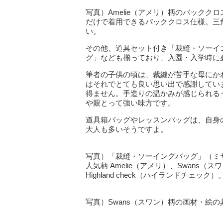
写真）Amelie（アメリ）柄のバッククロ
だけで着用できるバッククロス仕様。三
い。
その他、道具セット付き「裁縫・ソーイ
グ」なども揃っており、入園・入学時に
筆者の子供の頃は、裁縫が苦手な母にか
はそれでとても良い思い出で感謝してい
得ません。手造りの温かみが感じられる
や親とって強い味方です。
道具箱バッグやレッスンバッグは、自身
大人も多いそうですよ。
写真）「裁縫・ソーイングバッグ」（ミササ
人気柄 Amelie（アメリ）、Swans（スワ
Highland check（ハイランドチェック）
写真）Swans（スワン）柄の画材・絵