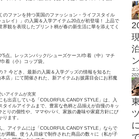
多くのファンを持つ英国のファッション・ライフスタイル
 アシュレイ）」の入園＆入学アイテム20点が初登場！ 上品で
2
世界観を表現したプリント柄が春の新生活に華を添えてく
ング5点。レッスンバック/シューズケース/巾着（中）マチ
/巾着（小）コップ袋。
エ
の？ 今どき、最新の入園＆入学グッズの情報を知るた
202
LE南青山本店」にて開催された、新アイテムお披露目会にお邪魔
愛いアイテムが充実
店している「COLORFUL CANDY STYLE」は、入
スタイルアイテムまで、豊富な色柄と品揃えが自慢のキッ
人ひとりの個性や、ママやパパ、家族の趣味や家庭方針にぴ
かります。
イテムには「COLORFUL CANDY STYLE」ならで
工夫が満載。使う人目線で制作された商品の数々に（私が子