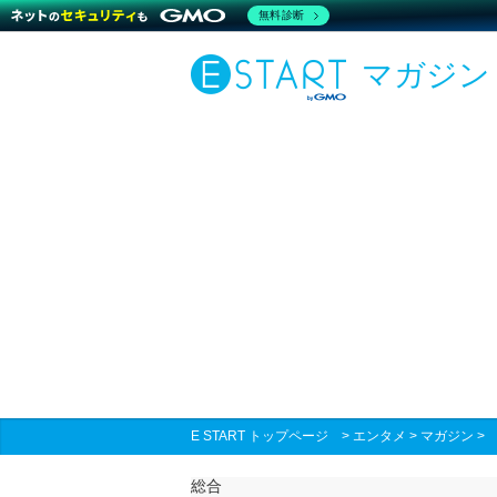
無料診断
マガジン
E START トップページ
>
エンタメ
>
マガジン
総合