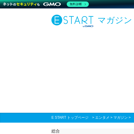
無料診断
マガジン
E START トップページ
>
エンタメ
>
マガジン
総合