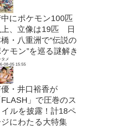
街中にポケモン100匹
以上、立像は19匹 日
本橋・八重洲で“伝説の
ポケモン”を巡る謎解き
ンタメ
6-08-05 15:55
声優・井口裕香が
「FLASH」で圧巻のス
タイルを披露！計18ペ
ージにわたる大特集