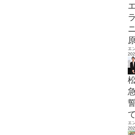
エ
エ
202
エ
202