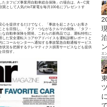
したタフビズ事業用自動車総合保険」の場合は、A～C賞
賞として人気のIoT家電を毎月100名にプレゼントす
2
安心を提供するだけでなく、「事故を起こさないお客さ
ことを目指し、「タフ・つながるクルマの保険」「タフ・
たな自動車保険を開発。これらの新商品では、運転特性に
用した安全運転スコアやアドバイスを運転診断レポートと
的にコールセンターへ通知する事故緊急自動通報サービス
故状況を把握するテレマティクス損害サービスなども提供
を目指す。
エ
202