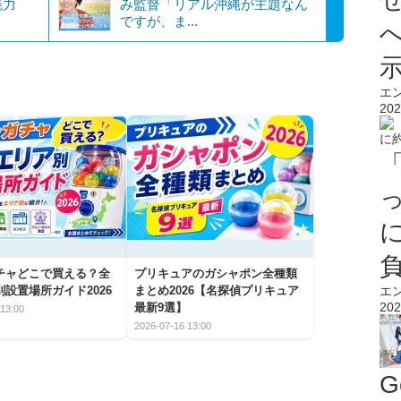
魅力
み監督「リアル沖縄が主題なん
ですが、ま...
エ
202
チャどこで買える？全
プリキュアのガシャポン全種類
エ
設置場所ガイド2026
まとめ2026【名探偵プリキュア
202
最新9選】
13:00
2026-07-16 13:00
G