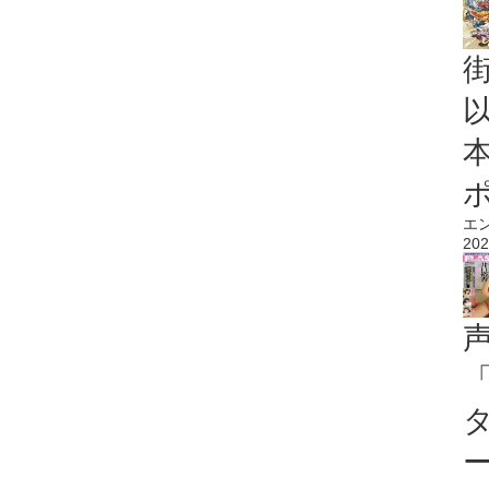
エ
202