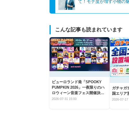
て！モテ度が増す小物の
こんな記事も読まれています
ピューロランド発「SPOOKY
PUMPKIN 2026」一夜限りのハ
ガチャガ
ロウィーン音楽フェス開催決
国エリア別
定！
2026-07-31 15:00
2026-07-17 