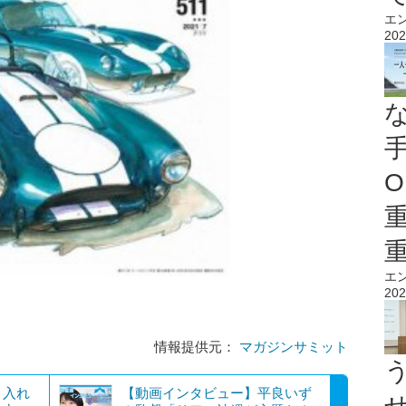
エ
202
O
エ
202
情報提供元：
マガジンサミット
り入れ
【動画インタビュー】平良いず