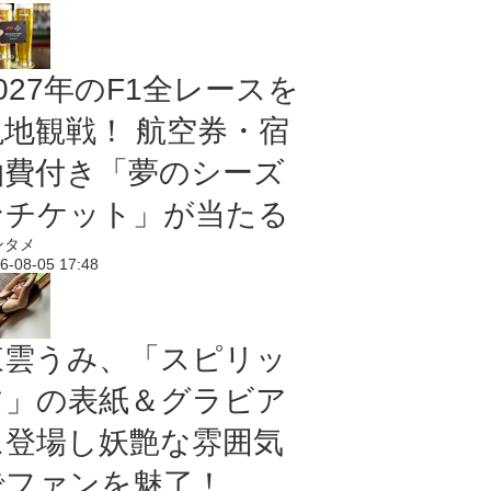
027年のF1全レースを
現地観戦！ 航空券・宿
泊費付き「夢のシーズ
ンチケット」が当たる
ンタメ
6-08-05 17:48
東雲うみ、「スピリッ
ツ」の表紙＆グラビア
に登場し妖艶な雰囲気
でファンを魅了！