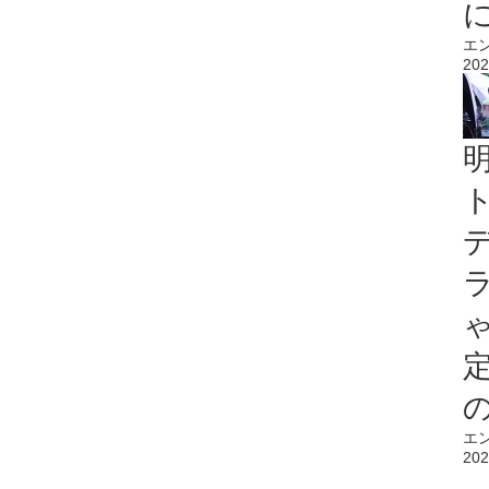
エ
202
エ
202