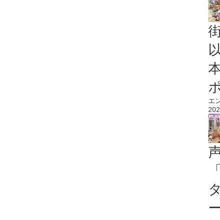
エ
202