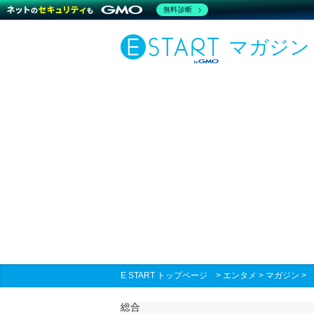
無料診断
マガジン
E START トップページ
>
エンタメ
>
マガジン
総合