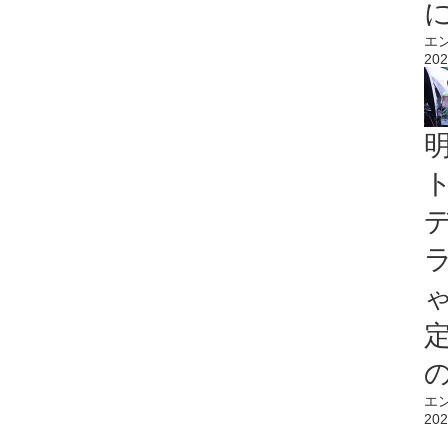
エ
202
エ
202