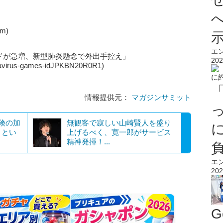
om)
エ
ードが急増、新型肺炎懸念で外出手控え」
202
oronavirus-games-idJPKBN20R0R1)
情報提供元：
マガジンサミット
険の加
無観客で寂しい山崎賢人を盛り
」とい
上げるべく、寛一郎がサービス
精神発揮！...
エ
202
G