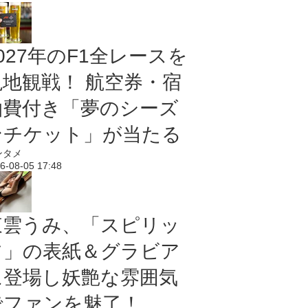
027年のF1全レースを
現地観戦！ 航空券・宿
泊費付き「夢のシーズ
ンチケット」が当たる
ンタメ
6-08-05 17:48
東雲うみ、「スピリッ
ツ」の表紙＆グラビア
に登場し妖艶な雰囲気
でファンを魅了！