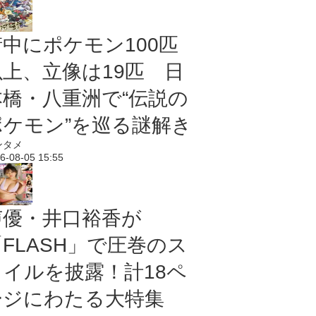
街中にポケモン100匹
以上、立像は19匹 日
本橋・八重洲で“伝説の
ポケモン”を巡る謎解き
ンタメ
6-08-05 15:55
声優・井口裕香が
「FLASH」で圧巻のス
タイルを披露！計18ペ
ージにわたる大特集