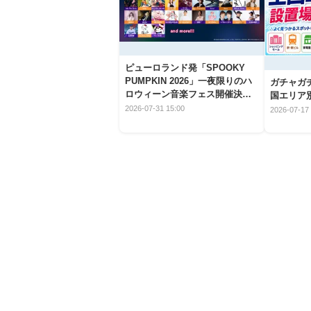
ピューロランド発「SPOOKY
PUMPKIN 2026」一夜限りのハ
ガチャガ
ロウィーン音楽フェス開催決
国エリア別
定！
2026-07-31 15:00
2026-07-17 