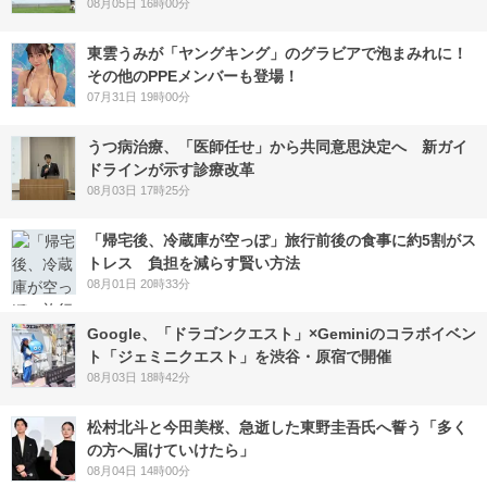
08月05日 16時00分
東雲うみが「ヤングキング」のグラビアで泡まみれに！
その他のPPEメンバーも登場！
07月31日 19時00分
うつ病治療、「医師任せ」から共同意思決定へ 新ガイ
ドラインが示す診療改革
08月03日 17時25分
「帰宅後、冷蔵庫が空っぽ」旅行前後の食事に約5割がス
トレス 負担を減らす賢い方法
08月01日 20時33分
Google、「ドラゴンクエスト」×Geminiのコラボイベン
ト「ジェミニクエスト」を渋谷・原宿で開催
08月03日 18時42分
松村北斗と今田美桜、急逝した東野圭吾氏へ誓う「多く
の方へ届けていけたら」
08月04日 14時00分