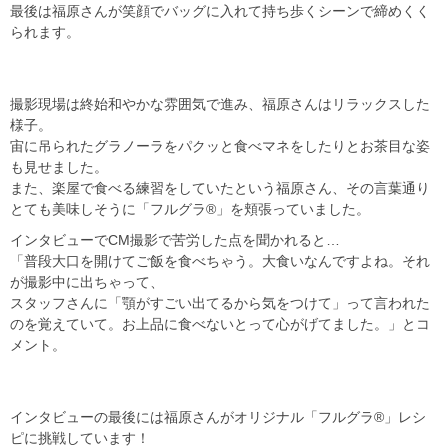
最後は福原さんが笑顔でバッグに入れて持ち歩くシーンで締めくく
られます。
撮影現場は終始和やかな雰囲気で進み、福原さんはリラックスした
様子。
宙に吊られたグラノーラをパクッと食べマネをしたりとお茶目な姿
も見せました。
また、楽屋で食べる練習をしていたという福原さん、その言葉通り
とても美味しそうに「フルグラ®」を頬張っていました。
インタビューでCM撮影で苦労した点を聞かれると…
「普段大口を開けてご飯を食べちゃう。大食いなんですよね。それ
が撮影中に出ちゃって、
スタッフさんに「顎がすごい出てるから気をつけて」って言われた
のを覚えていて。お上品に食べないとって心がげてました。」とコ
メント。
インタビューの最後には福原さんがオリジナル「フルグラ®」レシ
ピに挑戦しています！