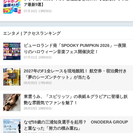
ア最新9選】
07月16日 13時00分
エンタメ | アクセスランキング
ピューロランド発「SPOOKY PUMPKIN 2026」一夜限
りのハロウィーン音楽フェス開催決定！
07月31日 15時00分
2027年のF1全レースを現地観戦！ 航空券・宿泊費付き
「夢のシーズンチケット」が当たる
08月05日 17時48分
東雲うみ、「スピリッツ」の表紙＆グラビアに登場し妖
艶な雰囲気でファンを魅了！
08月03日 18時00分
なぜ59歳の三浦知良選手を起用？ ONODERA GROUP
と重なった「努力の積み重ね」