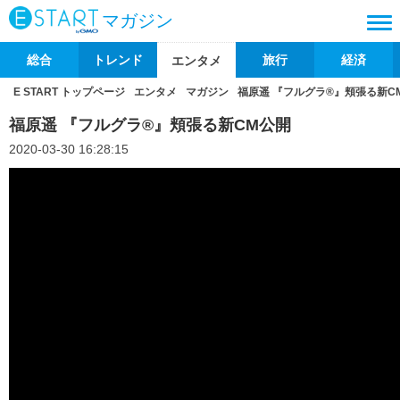
マガジン
総合
トレンド
旅行
経済
エンタメ
E START トップページ
エンタメ
マガジン
福原遥 『フルグラ®』頬張る新C
福原遥 『フルグラ®』頬張る新CM公開
2020-03-30 16:28:15