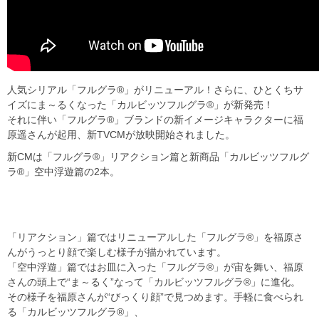
人気シリアル「フルグラ®」がリニューアル！さらに、ひとくちサ
イズにま～るくなった「カルビッツフルグラ®」が新発売！
それに伴い「フルグラ®」ブランドの新イメージキャラクターに福
原遥さんが起用、新TVCMが放映開始されました。
新CMは「フルグラ®」リアクション篇と新商品「カルビッツフルグ
ラ®」空中浮遊篇の2本。
「リアクション」篇ではリニューアルした「フルグラ®」を福原さ
んがうっとり顔で楽しむ様子が描かれています。
「空中浮遊」篇ではお皿に入った「フルグラ®」が宙を舞い、福原
さんの頭上で“ま～るく”なって「カルビッツフルグラ®」に進化。
その様子を福原さんが“びっくり顔”で見つめます。手軽に食べられ
る「カルビッツフルグラ®」、