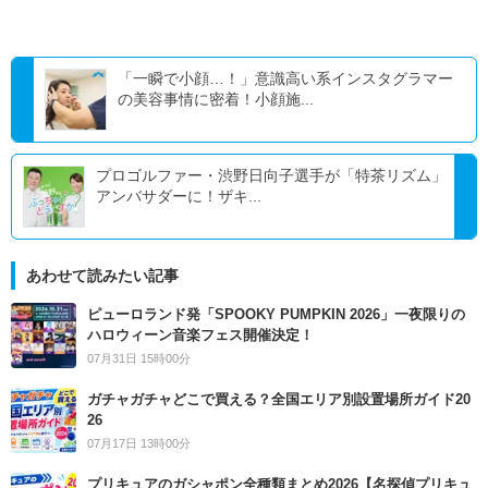
「一瞬で小顔…！」意識高い系インスタグラマー
の美容事情に密着！小顔施...
プロゴルファー・渋野日向子選手が「特茶リズム」
アンバサダーに！ザキ...
あわせて読みたい記事
ピューロランド発「SPOOKY PUMPKIN 2026」一夜限りの
ハロウィーン音楽フェス開催決定！
07月31日 15時00分
ガチャガチャどこで買える？全国エリア別設置場所ガイド20
26
07月17日 13時00分
プリキュアのガシャポン全種類まとめ2026【名探偵プリキュ