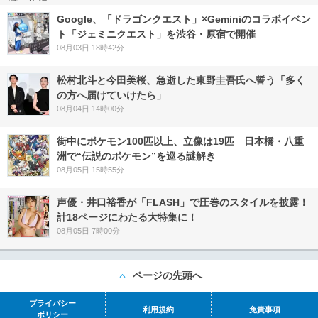
Google、「ドラゴンクエスト」×Geminiのコラボイベン
ト「ジェミニクエスト」を渋谷・原宿で開催
08月03日 18時42分
松村北斗と今田美桜、急逝した東野圭吾氏へ誓う「多く
の方へ届けていけたら」
08月04日 14時00分
街中にポケモン100匹以上、立像は19匹 日本橋・八重
洲で“伝説のポケモン”を巡る謎解き
08月05日 15時55分
声優・井口裕香が「FLASH」で圧巻のスタイルを披露！
計18ページにわたる大特集に！
08月05日 7時00分
ページの先頭へ
プライバシー
利用規約
免責事項
ポリシー