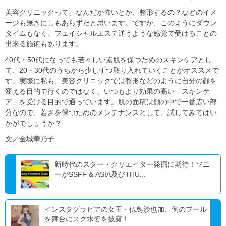
美容クリニックって、なんだか怖いとか、整形するの？などのイメ
ージも無きにしもあらずだと思います。ですが、このようにダウン
タイムもなく、フェイシャルエステ通うような感覚で受けることの
出来る施術もあります。
40代・50代になっても若々しい素肌を保つためのスキンケアとし
て、20・30代のうちから少しずつ取り入れていくことがオススメで
す。実際に私も、美容クリニックでは整形などのように自分の顔を
変える目的で行くのではなく、いつもより効果の高い「スキンケ
ア」を受ける目的で通っています。肌の面積は顔の中で一番広い部
分なので、若さを保つためのメンテナンスとして、試してみてはい
かがでしょうか？
文／金城華乃子
新時代のスター・クリエイター発掘に期待！ソニ
ーがSSFF & ASIA及びTHU...
インスタグラビアの女王・似鳥沙也加、例のプール
を舞台にスク水姿を披露！