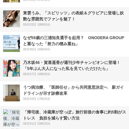
東雲うみ、「スピリッツ」の表紙＆グラビアに登場し妖
艶な雰囲気でファンを魅了！
08月03日 18時00分
なぜ59歳の三浦知良選手を起用？ ONODERA GROUP
と重なった「努力の積み重ね」
08月05日 16時00分
乃木坂46・賀喜遥香が週刊少年チャンピオンに登場！
「5年ぶん大人になった私を見ていただけたら」
08月07日 18時00分
うつ病治療、「医師任せ」から共同意思決定へ 新ガイ
ドラインが示す診療改革
08月03日 17時25分
「帰宅後、冷蔵庫が空っぽ」旅行前後の食事に約5割がス
トレス 負担を減らす賢い方法
08月01日 20時33分