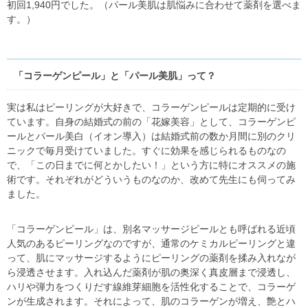
初回1,940円でした。（パール美肌は肌悩みに合わせて薬剤を選べま
す。）
「コラーゲンピール」と「パール美肌」って？
実は私はピーリングが大好きで、コラーゲンピールは定期的に受け
ています。自身の結婚式の前の「花嫁美容」として、コラーゲンピ
ールとパール美白（イオン導入）は結婚式前の数か月間に別のクリ
ニックで毎月受けていました。すぐに効果を感じられるものなの
で、「この日までに何とかしたい！」という方に特にオススメの施
術です。それぞれがどういうものなのか、改めて先生にも伺ってみ
ました。
「コラーゲンピール」は、別名マッサージピールとも呼ばれる近頃
人気のあるピーリングなのですが、通常のケミカルピーリングと違
って、肌にマッサージするようにピーリングの薬剤を揉み入れなが
ら浸透させます。入れ込んだ薬剤が肌の奥深く真皮層まで浸透し、
ハリや弾力をつくりだす線維芽細胞を活性化することで、コラーゲ
ンが生成されます。それによって、肌のコラーゲンが増え、艶とハ