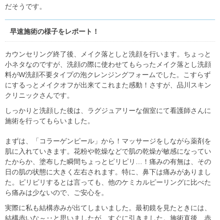
だそうです。
早速施術の様子をレポート！
カウンセリング終了後、メイク落としと洗顔を行います。ちょっと
小ネタなのですが、洗顔の際に使わせてもらったメイク落とし洗顔
料がW洗顔不要タイプの泡クレンジングフォームでした。こすらず
にするっとメイクオフが出来てこれまた感動！さすが、品川スキン
クリニックさんです。
しっかりと洗顔した後は、ラグジュアリーな個室にて看護師さんに
施術を行ってもらいました。
まずは、「コラーゲンピール」から！マッサージをしながら薬剤を
肌に入れていきます。花粉や乾燥などで肌の乾燥が敏感になってい
たからか、塗布した瞬間ちょっとピリピリ…！痛みの有無は、その
日の肌の状態に大きく左右されます。特に、鼻下は痛みがありまし
た。ピリピリするとは言っても、他のケミカルピーリングに比べた
ら痛みは少ないので、ご安心を。
実際に私も結構赤みが出てしまいました。最初鏡を見たときには、
結構赤いな～‥と思いましたが、すぐに引きました。施術直後、赤