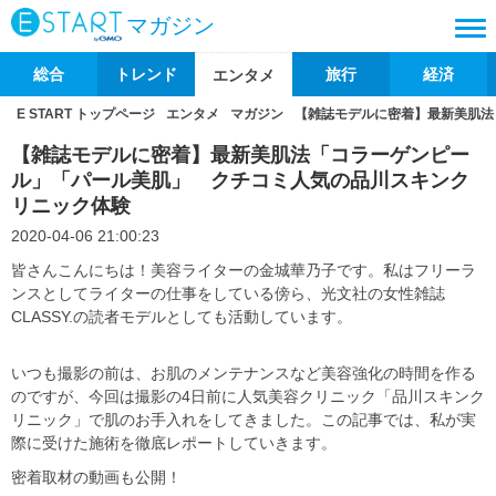
マガジン
総合
トレンド
旅行
経済
エンタメ
E START トップページ
エンタメ
マガジン
【雑誌モデルに密着】最新美肌法
【雑誌モデルに密着】最新美肌法「コラーゲンピー
ル」「パール美肌」 クチコミ人気の品川スキンク
リニック体験
2020-04-06 21:00:23
皆さんこんにちは！美容ライターの金城華乃子です。私はフリーラ
ンスとしてライターの仕事をしている傍ら、光文社の女性雑誌
CLASSY.の読者モデルとしても活動しています。
いつも撮影の前は、お肌のメンテナンスなど美容強化の時間を作る
のですが、今回は撮影の4日前に人気美容クリニック「品川スキンク
リニック」で肌のお手入れをしてきました。この記事では、私が実
際に受けた施術を徹底レポートしていきます。
密着取材の動画も公開！