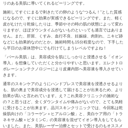
リのある美肌に導いてくれるピーリングです。
施術してすぐにまるで剥きたての卵のような“つるん！”とした質感
になるので、すぐに効果が実感できるピーリングです。また、軽く
皮がむけたり乾燥したりは、季節やその時の肌の状態によって変わ
りますが、ほぼダウンタイムがないものといっても過言ではありま
せん。また、肝斑、くすみ、血行不良、妊娠線、肉割れ、ニキビ跡
などにも効果的なのだとか。施術時間も15分程度なので、下手した
ら平日のお昼休憩中にでも行けてしまうレベルですよね！
「パール美肌」は、美容成分を肌にしっかりと浸透させる「イオン
導入」を想像していただくと分かりやすいと思います。エレクトロ
ポレーションテクノロジーにより皮膚内部へ美容液を導入させてい
きます。
通常のスキンケアのようにハンドプレスで美容液を浸透させるより
も、肌の奥まで美容成分を浸透して届けることが出来るため、より
効果が高いと言われています。え？これ美容クリニックの施術な
の？と思うほど、全くダウンタイムや痛みがないので、とても気軽
に受けることが出来ます。品川スキンクリニックでは、今回私は乾
燥肌向けの「コラーゲン＋ヒアルロン酸」と、美白ケア用の「トラ
ネキサム酸＋ビタミンC」の美容液を混ぜてイオン導入をしてもら
いました。また、美肌レーザー治療とセットで受けるのもオススメ