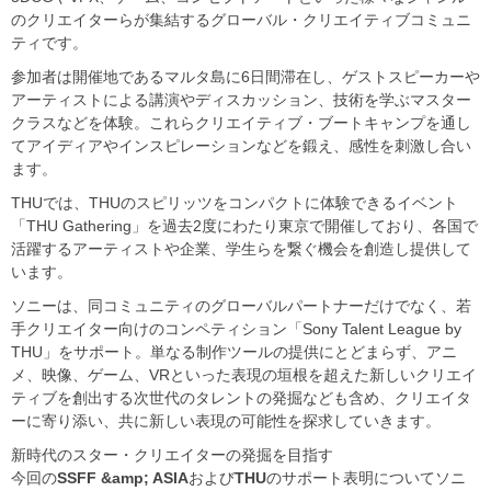
のクリエイターらが集結するグローバル・クリエイティブコミュニ
ティです。
参加者は開催地であるマルタ島に6日間滞在し、ゲストスピーカーや
アーティストによる講演やディスカッション、技術を学ぶマスター
クラスなどを体験。これらクリエイティブ・ブートキャンプを通し
てアイディアやインスピレーションなどを鍛え、感性を刺激し合い
ます。
THUでは、THUのスピリッツをコンパクトに体験できるイベント
「THU Gathering」を過去2度にわたり東京で開催しており、各国で
活躍するアーティストや企業、学生らを繋ぐ機会を創造し提供して
います。
ソニーは、同コミュニティのグローバルパートナーだけでなく、若
手クリエイター向けのコンペティション「Sony Talent League by
THU」をサポート。単なる制作ツールの提供にとどまらず、アニ
メ、映像、ゲーム、VRといった表現の垣根を超えた新しいクリエイ
ティブを創出する次世代のタレントの発掘なども含め、クリエイタ
ーに寄り添い、共に新しい表現の可能性を探求していきます。
新時代のスター・クリエイターの発掘を目指す
今回の
SSFF &amp; ASIA
および
THU
のサポート表明についてソニ