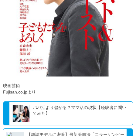
映画芸術
Fujisan.co.jpより
パパ活より儲かる？ママ活の現状【経験者に聞い
てみた】
【雑誌モデルに密着】最新美肌法「コラーゲンピー