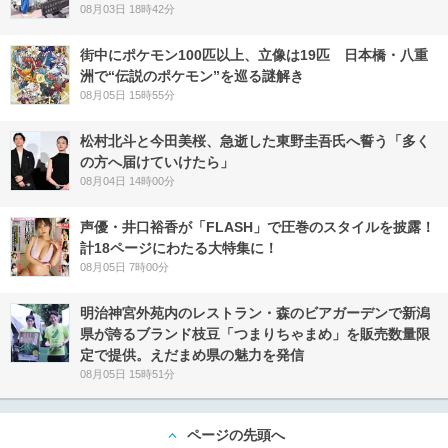
08月03日 18時42分
街中にポケモン100匹以上、立像は19匹 日本橋・八重
洲で“伝説のポケモン”を巡る謎解き
08月05日 15時55分
松村北斗と今田美桜、急逝した東野圭吾氏へ誓う「多く
の方へ届けていけたら」
08月04日 14時00分
声優・井口裕香が「FLASH」で圧巻のスタイルを披露！
計18ページにわたる大特集に！
08月05日 7時00分
明治神宮外苑内のレストラン・森のビアガーデンで新潟
県が誇るブランド枝豆「つまりちゃまめ」を販売数量限
定で提供。えだまめ県の魅力を発信
08月05日 15時51分
ページの先頭へ