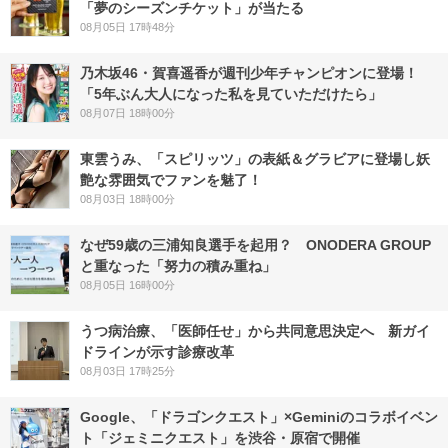
「夢のシーズンチケット」が当たる
08月05日 17時48分
乃木坂46・賀喜遥香が週刊少年チャンピオンに登場！
「5年ぶん大人になった私を見ていただけたら」
08月07日 18時00分
東雲うみ、「スピリッツ」の表紙＆グラビアに登場し妖
艶な雰囲気でファンを魅了！
08月03日 18時00分
なぜ59歳の三浦知良選手を起用？ ONODERA GROUP
と重なった「努力の積み重ね」
08月05日 16時00分
うつ病治療、「医師任せ」から共同意思決定へ 新ガイ
ドラインが示す診療改革
08月03日 17時25分
Google、「ドラゴンクエスト」×Geminiのコラボイベン
ト「ジェミニクエスト」を渋谷・原宿で開催