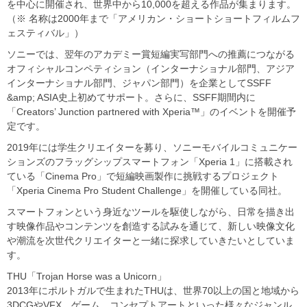
を中心に開催され、世界中から10,000を超える作品が集まります。
（※ 名称は2000年まで「アメリカン・ショートショートフィルムフ
ェスティバル」）
ソニーでは、翌年のアカデミー賞短編実写部門への推薦につながる
オフィシャルコンペティション（インターナショナル部門、アジア
インターナショナル部門、ジャパン部門）を企業としてSSFF
&amp; ASIA史上初めてサポート。さらに、SSFF期間内に
「Creators’ Junction partnered with Xperia™」のイベントを開催予
定です。
2019年には学生クリエイターを募り、ソニーモバイルコミュニケー
ションズのフラッグシップスマートフォン「Xperia 1」に搭載され
ている「Cinema Pro」で短編映画製作に挑戦するプロジェクト
「Xperia Cinema Pro Student Challenge」を開催している同社。
スマートフォンという身近なツールを駆使しながら、日常を描き出
す映像作品やコンテンツを創造する試みを通じて、新しい映像文化
や潮流を次世代クリエイターと一緒に探求していきたいとしていま
す。
THU「Trojan Horse was a Unicorn」
2013年にポルトガルで生まれたTHUは、世界70以上の国と地域から
3DCGやVFX、ゲーム、コンセプトアートといった様々なジャンル