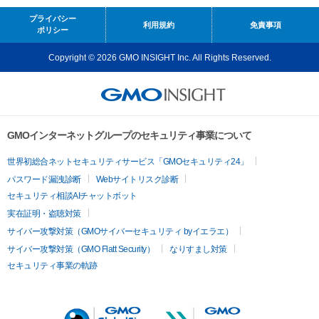
プライバシー
利用規約
免責事項
ポリシー
Copyright © 2026 GMO INSIGHT Inc. All Rights Reserved.
GMOインターネットグループのセキュリティ事業について
世界初総合ネットセキュリティサービス「GMOセキュリティ24」
パスワード漏洩診断
Webサイトリスク診断
セキュリティ相談AIチャットボット
実在証明・盗聴対策
サイバー攻撃対策（GMOサイバーセキュリティ byイエラエ）
サイバー攻撃対策（GMO Flatt Security）
なりすまし対策
セキュリティ事業の軌跡