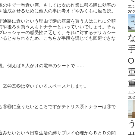
線の中で一番近い席、もしくは次の作業に移る際に効率の
エ
を達成させるために他人の事は考えずやみくもに座る説。
202
ず通路に近いという理由で隣の座席を買う人はこれに分類
前や後ろを買う人もトナラーといっていいでしょう。そも
プレッシャーの感受性に乏しく、それに対するデリカシー
いるとみられるため、こちらが手段を講じても回避できな
O
説。例えば６人がけの電車のシートで……
、②④⑤⑥は空いているスペースとします。
エ
202
ら⑤⑥に座りたいところですがテトリス系トナラーは④で
込みたいという日常生活の縛りプレイ心理からＢとＤの間