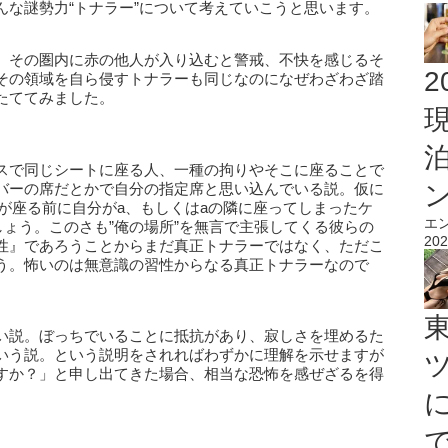
んな謎勢力“トナラー”について考えていこうと思います。
、その圏内に赤の他人が入り込むと警戒、不快を感じるそ
2
その領域を自ら侵すトナラーも同じなのになぜわざわざ踏
たててみました。
スで同じシートに座る人、一種の拘りやそこに座ることで
バーの席だとかで自分の指定席と思い込んでいる説。仮に
が座る前に自分がa、もしくはaの隣に座ってしまったケ
エ
ょう。このさも”俺の場所”を無言で主張してくる彼らの
202
性』であろうことからまだ真正トナラーではなく、ただこ
う。怖いのは無意識の習性からなる真正トナラーなので
い説。ぼっちでいることに抵抗があり、寂しさを埋めるた
いう説。という説明をされればわずかに理解を示せますが
すか？」と申し出てきた場合、相当な恐怖を感ぜざるを得