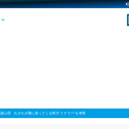
>
謎心理 わざわざ隣に座ってくる勢力“トナラー”を考察