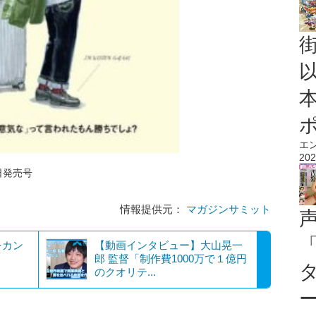
エ
202
日発売号
情報提供元：
マガジンサミット
をカン
【動画インタビュー】大山晃一
郎 監督「制作費1000万で１億円
のクオリテ...