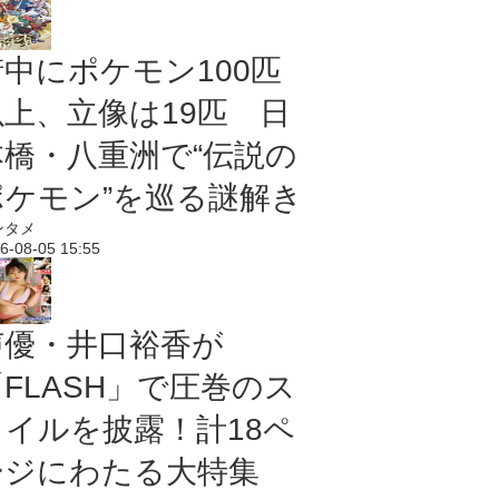
街中にポケモン100匹
以上、立像は19匹 日
本橋・八重洲で“伝説の
ポケモン”を巡る謎解き
ンタメ
6-08-05 15:55
声優・井口裕香が
「FLASH」で圧巻のス
タイルを披露！計18ペ
ージにわたる大特集