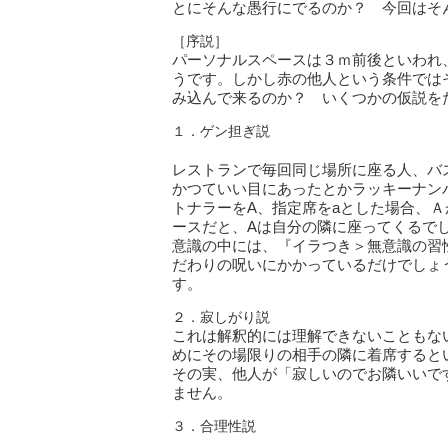
とにそんな愚行にでるのか？ 今回はそ
［序説］
パーソナルスペースは３ｍ前後といわれ
うです。しかし赤の他人という条件では
み込んで来るのか？ いくつかの仮説を
１．ゲン担ぎ説
レストランで毎回同じ場所に座る人、バ
かつていい目にあったとかラッキーナン
トナラーをA、指定席をaとした場合、Ａ
ースだと、Aは自分の隣に座ってくるでし
意識の中には、『イラつき＞無意識の習
だわりの呪いにかかっているだけでしょ
す。
２．寂しがり説
これは解釈的には理解できないこともな
めにその場限りの相手の隣に着席すると
その実、他人が「寂しいのでお隣いいで
ません。
３．合理性説