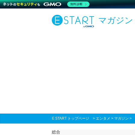
無料診断
マガジン
E START トップページ
>
エンタメ
>
マガジン
総合