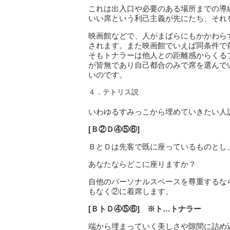
これは出入口や必要のある場所までの導
いい席という利己主義が先にたち、それ
映画館などで、人がまばらにもかかわら
されます。また映画館でいえば同条件で
そもトナラーは他人との距離感からくる
が皆無であり自己都合のみで席を選んで
いのです。
４．テトリス説
いわゆるすみっこから埋めていきたい人
[Ｂ②Ｄ④⑤⑥]
ＢとＤは先客で既に座っているものとし
あなたならどこに座りますか？
自他のパーソナルスペースを尊重するな
もなく②に着席します。
[ＢトＤ④⑤⑥] ※ト…トナラー
端から埋まっていく美しさや隙間に詰め