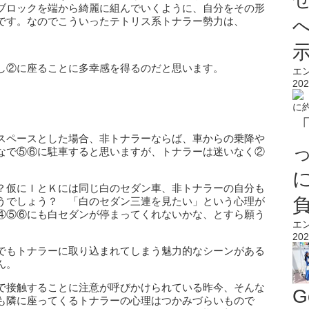
ブロックを端から綺麗に組んでいくように、自分をその形
です。なのでこういったテトリス系トナラー勢力は、
し②に座ることに多幸感を得るのだと思います。
エ
202
スペースとした場合、非トナラーならば、車からの乗降や
なで⑤⑥に駐車すると思いますが、トナラーは迷いなく②
？仮にＩとＫには同じ白のセダン車、非トナラーの自分も
うでしょう？ 「白のセダン三連を見たい」という心理が
④⑤⑥にも白セダンが停まってくれないかな、とすら願う
エ
202
でもトナラーに取り込まれてしまう魅力的なシーンがある
ん。
で接触することに注意が呼びかけられている昨今、そんな
G
も隣に座ってくるトナラーの心理はつかみづらいもので