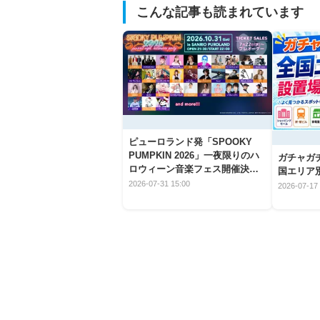
こんな記事も読まれています
ピューロランド発「SPOOKY
PUMPKIN 2026」一夜限りのハ
ガチャガ
ロウィーン音楽フェス開催決
国エリア別
定！
2026-07-31 15:00
2026-07-17 