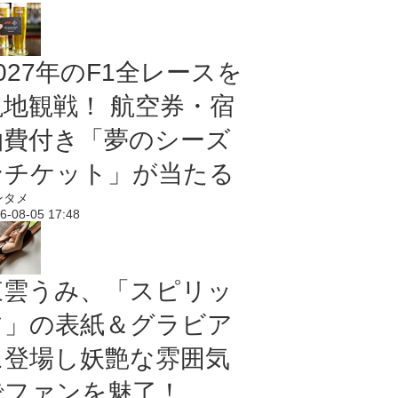
027年のF1全レースを
現地観戦！ 航空券・宿
泊費付き「夢のシーズ
ンチケット」が当たる
ンタメ
6-08-05 17:48
東雲うみ、「スピリッ
ツ」の表紙＆グラビア
に登場し妖艶な雰囲気
でファンを魅了！