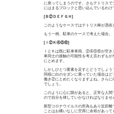
に座ってしまうのです。さもテトリスで
にはまるブロックと思い込んでいるわけ
[Ｂ②ＤＥＦＧＨ]
このようなケースではテトリス棒が憑依
もう一例、駐車のケースで考えた場合。
[Ｉ②Ｋ④⑤⑥]
ＩとＫは既に駐車車両、②④⑤⑥が空き
車同士の接触の可能性を考え言わずもが
にとめます。
しかしひとつ要素を足すとどうでしょう
同様に白のセダンに乗っていた場合はど
働き②にとめたくなりますよね。さらに
でしょう。
このように心に隙があると、正常な人間
ので自分を律していかなければなりませ
新型コロナウイルスの所為もあり近距離
ことはお構いなしに空席に余裕があって