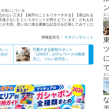
を大切にしている
エ
忘れない工夫】【相手のことをリサーチする】【喜ばれる
202
見逃さない】というポイントが押さえています。どれも日
とが大切。思い出に残る素敵な記念日を計画してみてくだ
情報提供元：
マガジンサミット
辺いっ
可愛すぎる新型ロボット
自分が
「LOVOT」がテレワークの救世
主に。つらい自宅生...
エ
202