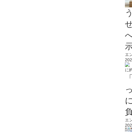
エ
202
エ
202