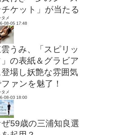
ンチケット」が当たる
ンタメ
6-08-05 17:48
東雲うみ、「スピリッ
ツ」の表紙＆グラビア
に登場し妖艶な雰囲気
でファンを魅了！
ンタメ
6-08-03 18:00
なぜ59歳の三浦知良選
手を起用？