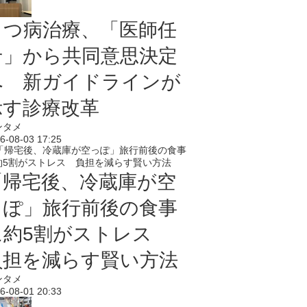
うつ病治療、「医師任
せ」から共同意思決定
へ 新ガイドラインが
示す診療改革
ンタメ
6-08-03 17:25
「帰宅後、冷蔵庫が空
っぽ」旅行前後の食事
に約5割がストレス
負担を減らす賢い方法
ンタメ
6-08-01 20:33