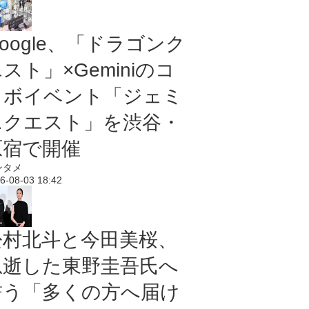
oogle、「ドラゴンク
スト」×Geminiのコ
ラボイベント「ジェミ
ニクエスト」を渋谷・
原宿で開催
ンタメ
6-08-03 18:42
松村北斗と今田美桜、
急逝した東野圭吾氏へ
誓う「多くの方へ届け