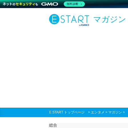
無料診断
マガジン
E START トップページ
>
エンタメ
>
マガジン
総合