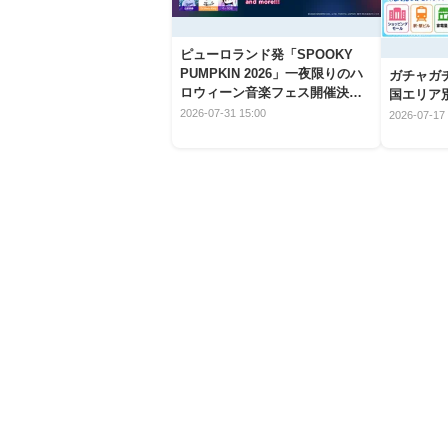
ピューロランド発「SPOOKY
PUMPKIN 2026」一夜限りのハ
ガチャガ
ロウィーン音楽フェス開催決
国エリア別
定！
2026-07-31 15:00
2026-07-17 