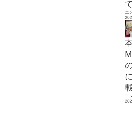
エ
202
M
エ
202