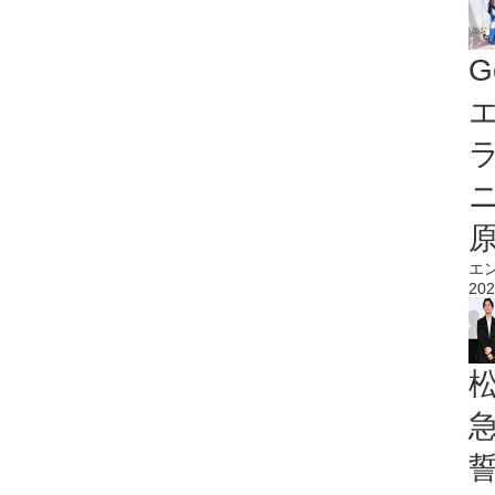
G
エ
エ
202